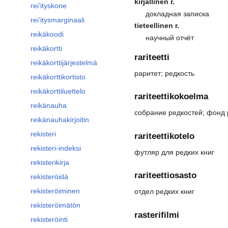
kirjallinen r.
rei’ityskone
докладная записка
rei’itysmarginaali
tieteellinen r.
reikäkoodi
научный отчёт
reikäkortti
rariteetti
reikäkorttijärjestelmä
раритет; редкость
reikäkorttikortisto
reikäkorttiluettelo
rariteettikokoelma
reikänauha
собрание редкостей; фонд 
reikänauhakirjoitin
rekisteri
rariteettikotelo
rekisteri-indeksi
футляр для редких книг
rekisterikirja
rariteettiosasto
rekisteröidä
rekisteröiminen
отдел редких книг
rekisteröimätön
rasterifilmi
rekisteröinti