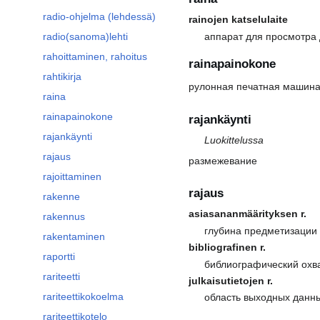
radio-ohjelma (lehdessä)
rainojen katselulaite
аппарат для просмотра
radio(sanoma)lehti
rahoittaminen, rahoitus
rainapainokone
rahtikirja
рулонная печатная машин
raina
rainapainokone
rajankäynti
rajankäynti
Luokittelussa
rajaus
размежевание
rajoittaminen
rajaus
rakenne
asiasananmäärityksen r.
rakennus
глубина предметизации
rakentaminen
bibliografinen r.
raportti
библиографический охв
rariteetti
julkaisutietojen r.
rariteettikokoelma
область выходных данн
rariteettikotelo