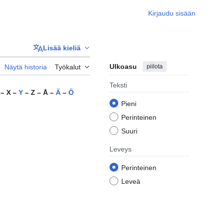
Kirjaudu sisään
Lisää kieliä
Ulkoasu
piilota
Näytä historia
Työkalut
Teksti
– X –
Y
– Z – Å –
Ä
–
Ö
Pieni
Perinteinen
Suuri
Leveys
Perinteinen
Leveä