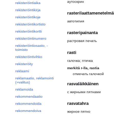
аутоскрин
rekisteröintiaika
rekisteröintikirja
rasterilaattamenetelmä
rekisteröintikoje
автотипия
rekisteröintikortisto
rekisteröintikortti
rasteripainanta
rekisteröintinumero
растровая печать
rekisteröintiosasto, -
toimisto
rasti
rekisteröintivihko
галочка; птичка
rekisteröity
merkitä r-lla, rastia
reklaami
отмечать галочкой
reklamaatio, reklamointi
(=valitus)
rasvaläikkäinen
reklamoida
с жирными пятнами
rekommendaatio
rasvatahra
rekommendoida
rekommendoiva
жирное пятно