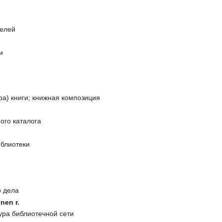
телей
и
ра) книги; книжная композиция
ого каталога
иблиотеки
и
о дела
nen r.
ура библиотечной сети