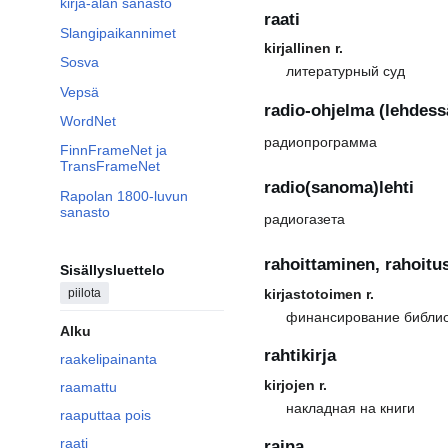
kirja-alan sanasto
raati
Slangipaikannimet
kirjallinen r.
Sosva
литературный суд
Vepsä
radio-ohjelma (lehdess
WordNet
радиопрограмма
FinnFrameNet ja
TransFrameNet
radio(sanoma)lehti
Rapolan 1800-luvun
sanasto
радиогазета
rahoittaminen, rahoitu
Sisällysluettelo
kirjastotoimen r.
piilota
финансирование библио
Alku
rahtikirja
raakelipainanta
kirjojen r.
raamattu
накладная на книги
raaputtaa pois
raati
raina