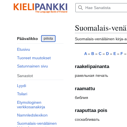
Siirry
sisältöön
Suomalais-venäl
Päävalikko
piilota
Suomalais-venäläinen kirja-a
Etusivu
A
–
B
–
C
–
D
–
E
–
F
Tuoreet muutokset
Satunnainen sivu
raakelipainanta
ракельная печать
Sanastot
Lyydi
raamattu
Tsilari
библия
Etymologinen
verkkosanakirja
raaputtaa pois
Namnledslexikon
соскабливать
Suomalais-venäläinen