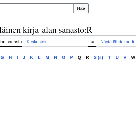
Hae
äinen kirja-alan sanasto
:
R
lan sanasto
Keskustelu
Lue
Näytä lähdekoodi
–
G
–
H
–
I
–
J
–
K
–
L
–
M
–
N
–
O
–
P
– Q –
R
–
S (š)
–
T
–
U
–
V
– W 