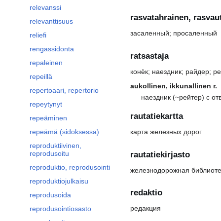
relevanssi
rasvatahrainen, rasvau
relevanttisuus
засаленный; просаленный
reliefi
rengassidonta
ratsastaja
repaleinen
конёк; наездник; райдер; р
repeillä
aukollinen, ikkunallinen r.
repertoaari, repertorio
наездник (~рейтер) с о
repeytynyt
rautatiekartta
repeäminen
repeämä (sidoksessa)
карта железных дорог
reproduktiivinen,
reprodusoitu
rautatiekirjasto
reproduktio, reprodusointi
железнодорожная библиоте
reproduktiojulkaisu
redaktio
reprodusoida
редакция
reprodusointiosasto