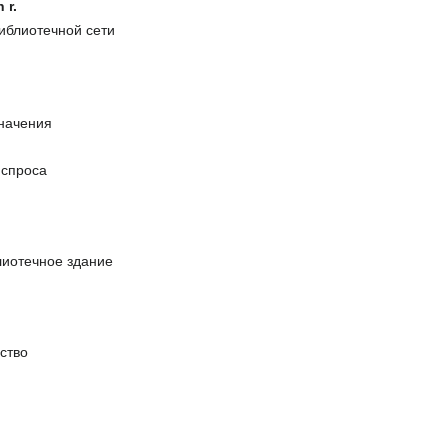
 r.
библиотечной сети
значения
 спроса
лиотечное здание
ство