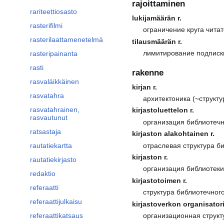
rajoittaminen
rariteettiosasto
lukijamäärän r.
rasterifilmi
ограничение круга чита
rasterilaattamenetelmä
tilausmäärän r.
лимитирование подписк
rasteripainanta
rasti
rakenne
rasvaläikkäinen
kirjan r.
rasvatahra
архитектоника (~структу
rasvatahrainen,
kirjastoluettelon r.
rasvautunut
организация библиотечн
ratsastaja
kirjaston alakohtainen r.
отраслевая структура б
rautatiekartta
kirjaston r.
rautatiekirjasto
организация библиотек
redaktio
kirjastotoimen r.
referaatti
структура библиотечног
referaattijulkaisu
kirjastoverkon organisatori
организационная структ
referaattikatsaus