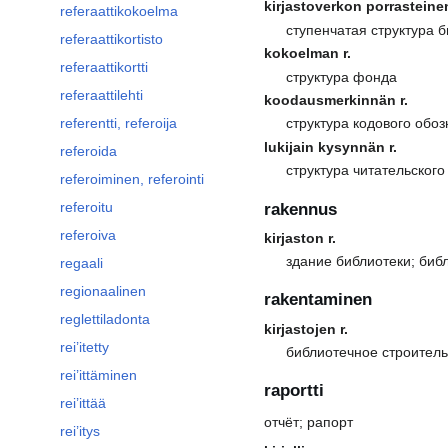
kirjastoverkon porrasteinen
referaattikokoelma
ступенчатая структура 
referaattikortisto
kokoelman r.
referaattikortti
структура фонда
referaattilehti
koodausmerkinnän r.
referentti, referoija
структура кодового обо
lukijain kysynnän r.
referoida
структура читательского
referoiminen, referointi
referoitu
rakennus
referoiva
kirjaston r.
здание библиотеки; биб
regaali
regionaalinen
rakentaminen
reglettiladonta
kirjastojen r.
rei’itetty
библиотечное строитель
rei’ittäminen
raportti
rei’ittää
отчёт; рапорт
rei’itys