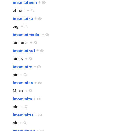
imsm:ahvën
+
ahhuń
+
imsm:aika
+
aig
+
imsm:aimada-
+
aimama
+
imsm:ainut
+
ainus
+
imsm:airo
+
air
+
imsm:aisa
+
M ais
+
imsm:aita
+
aid
+
imsm:aitta
+
ait
+
imsm:aivas
+