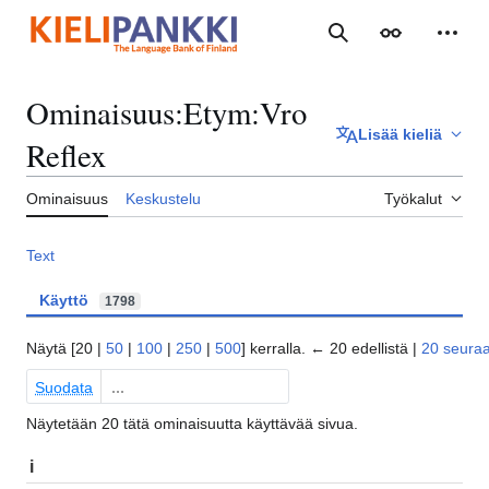
Siirry
sisältöön
Haku
Ulkoasu
Henki
Ominaisuus:Etym:Vro
Lisää kieliä
Reflex
Ominaisuus
Keskustelu
Työkalut
Text
Käyttö
1798
Näytä [
20
|
50
|
100
|
250
|
500
] kerralla.
← 20 edellistä
|
20 seura
Suodata
Näytetään 20 tätä ominaisuutta käyttävää sivua.
i