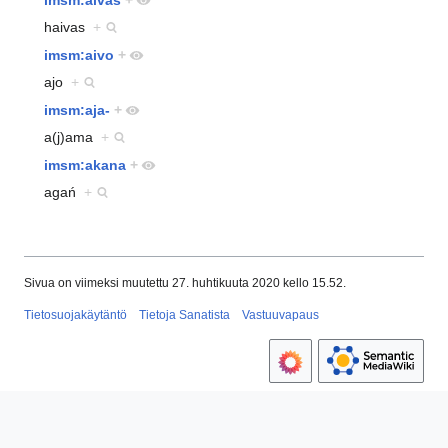
haivas
+
imsm:aivo
+
ajo
+
imsm:aja-
+
a(j)ama
+
imsm:akana
+
agań
+
Sivua on viimeksi muutettu 27. huhtikuuta 2020 kello 15.52.
Tietosuojakäytäntö
Tietoja Sanatista
Vastuuvapaus