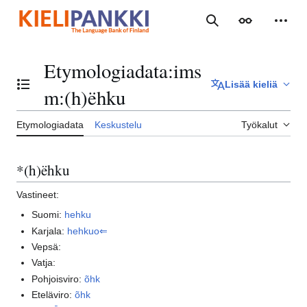
Siirry
sisältöön
Haku
Ulkoasu
Henki
Etymologiadata
:
ims
Lisää kieliä
Vaihda sisällysluettelo
m:(h)ëhku
Etymologiadata
Keskustelu
Työkalut
*(h)ëhku
Vastineet:
Suomi:
hehku
Karjala:
hehkuo⇐
Vepsä:
Vatja:
Pohjoisviro:
õhk
Eteläviro:
õhk