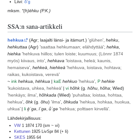
Liivi:
ȭ’g
mksm.
*(h)ëhku
(P.K.)
SSA:n sana-artikkeli
hehkua
(
Agr
; laajalti länsi- ja
itämurt.
) ’
glühen
’,
hehku
,
hehkuttaa
(
Agr
) ’
saattaa hehkumaan; elähdyttää
’;
hehka
,
hiehka
’
hehkuva hiillos; tulen loiste; kuumuus; (
Lönnr
1874
myös) kiivaus, into
’,
hehkava
’
loistava, heleä; kaunis,
hemaiseva
’,
hehkeä
,
hiehkeä
’
hehkuva, loistava, hohtava;
raikas, kukoistava, verevä
’
~
ink
hehkua
,
hēhkua
|
ka
E
hehkuo
’
hehkua
’,
P
hehkie
’
kukoistava, uhkea, hehkeä
’ |
vi
hõhk
(g.
hõhu
,
hõha
;
Wied
)
’
henkäys; ilma
’,
hõhkada
(
Wied
) ’
puhaltaa; loistaa, hohtaa,
hehkua
’,
õhk
(g.
õhu
) ’
ilma
’,
õhkuda
’
hehkua, hohkaa, huokua,
uhkua
’ |
li
ē̮ʾgə
,
īʾgə
,
ǖʾgə
’
hehkua; polttaen kirvellä
’.
Lähdekirjallisuus:
VW
1 1874 170 (sm ~ vi)
Kettunen
1925 LivSpr 84 (+ li)
SKES
1955 64