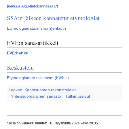
[
hehkua
Álgu-tietokannassa
]
SSA:n jälkeen kannatetut etymologiat
Etymologiadata:imsm:(h)ëhku/th
EVE:n sana-artikkeli
EVE:hehku
Keskustelu
Etymologiadata talk:imsm:(h)ëhku
Luokat
:
Kantasuomen rekonstruktiot
Yhteissuomalainen sanasto
Tutkimussivut
Sivua on viimeksi muutettu 10. syyskuuta 2024 kello 20.35.