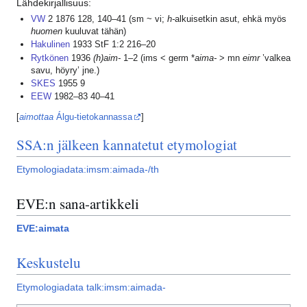
Lähdekirjallisuus:
VW
2 1876 128, 140–41 (sm ~ vi;
h-
alkuisetkin asut, ehkä myös
huomen
kuuluvat tähän)
Hakulinen
1933 StF 1:2 216–20
Rytkönen
1936
(h)aim-
1–2 (ims < germ *
aima-
> mn
eimr
’valkea
savu, höyry’ jne.)
SKES
1955 9
EEW
1982–83 40–41
[
aimottaa
Álgu-tietokannassa
]
SSA:n jälkeen kannatetut etymologiat
Etymologiadata:imsm:aimada-/th
EVE:n sana-artikkeli
EVE:aimata
Keskustelu
Etymologiadata talk:imsm:aimada-