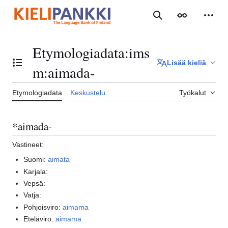
Siirry
sisältöön
Haku
Ulkoasu
Henki
Etymologiadata
:
ims
Lisää kieliä
Vaihda sisällysluettelo
m:aimada-
Etymologiadata
Keskustelu
Työkalut
*aimada-
Vastineet:
Suomi:
aimata
Karjala:
Vepsä:
Vatja:
Pohjoisviro:
aimama
Eteläviro:
aimama