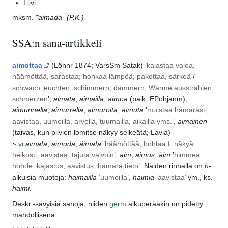
Liivi:
mksm.
*aimada-
(P.K.)
SSA:n sana-artikkeli
aimottaa
(
Lönnr
1874;
VarsSm
Satak
) ’
kajastaa valoa,
häämöttää, sarastaa; hohkaa lämpöä; pakottaa, särkeä
/
schwach leuchten, schimmern; dämmern; Wärme ausstrahlen;
schmerzen
’,
aimata
,
aimailla
,
aimoa
(paik.
EPohjanm
),
aimunnella
,
aimurrella
,
aimuroita
,
aimuta
’
muistaa hämärästi,
aavistaa, uumoilla, arvella, tuumailla, aikailla yms.
’,
aimainen
(taivas, kun pilvien lomitse näkyy selkeätä; Lavia)
~
vi
aimata
,
aimuda
,
äimata
’
häämöttää, hohtaa t. näkyä
heikosti; aavistaa, tajuta vaivoin
’,
aim
,
aimus
,
äim
’
himmeä
hohde, kajastus; aavistus, hämärä tieto
’. Näiden rinnalla on
h
-
alkuisia muotoja:
haimailla
’
uumoilla
’,
haimia
’
aavistaa
’ ym., ks.
haimi
.
Deskr.-sävyisiä sanoja; niiden
germ
alkuperääkin on pidetty
mahdollisena.