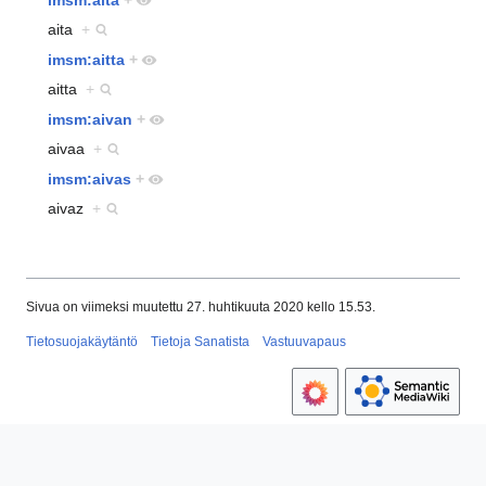
aita
+
imsm:aitta
+
aitta
+
imsm:aivan
+
aivaa
+
imsm:aivas
+
aivaz
+
Sivua on viimeksi muutettu 27. huhtikuuta 2020 kello 15.53.
Tietosuojakäytäntö
Tietoja Sanatista
Vastuuvapaus