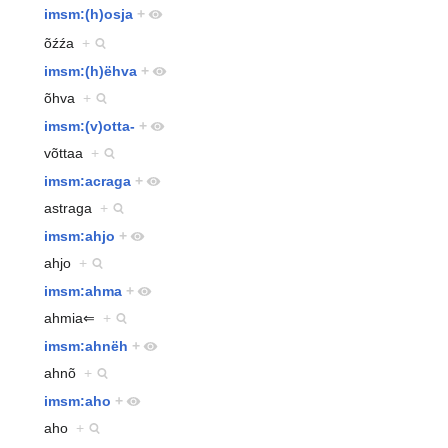
imsm:(h)osja
+
õźźa
+
imsm:(h)ëhva
+
õhva
+
imsm:(v)otta-
+
võttaa
+
imsm:acraga
+
astraga
+
imsm:ahjo
+
ahjo
+
imsm:ahma
+
ahmia⇐
+
imsm:ahnëh
+
ahnõ
+
imsm:aho
+
aho
+