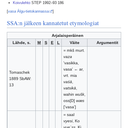
Koivulehto
STEP 1992–93 186
[
vasa
Álgu-tietokannassa
]
SSA:n jälkeen kannatetut etymologiat
Arjalaisperäinen
Lähde, s.
M
S
E
L
Väite
Argumentit
= mkš murt.
vaza
'vasikka,
vasa' ← ar,
Tomaschek
vrt. mia
1889 SbAW:
vaśā
,
13
vatsikā
,
wahin
wušk
,
oss[D]
wæs
['vasa']
= saaI
vyesi
, Ko
vue´ss
, Ki