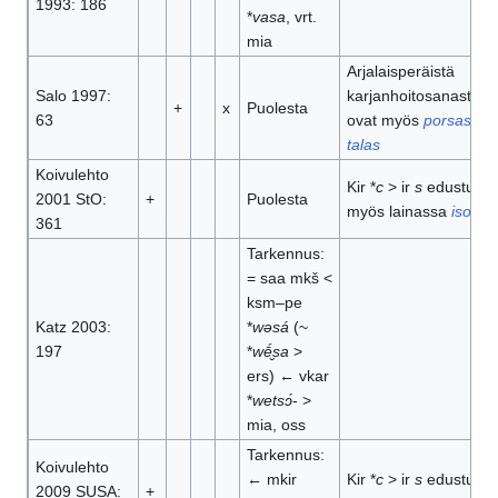
1993: 186
*
vasa
, vrt.
mia
Arjalaisperäistä
Salo 1997:
karjanhoitosanastoa
+
x
Puolesta
63
ovat myös
porsas
ja
talas
Koivulehto
Kir *
c
> ir
s
edustuu
2001 StO:
+
Puolesta
myös lainassa
isota
361
Tarkennus:
= saa mkš <
ksm–pe
Katz 2003:
*
wəsá
(~
197
*
wḗ̮sa
>
ers) ← vkar
*
wetsɔ́
- >
mia, oss
Tarkennus:
Koivulehto
← mkir
Kir *
c
> ir
s
edustuu
2009 SUSA:
+