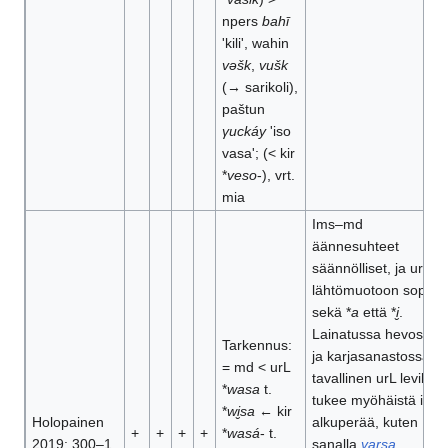
npers
bahī
'kili', wahin
vǝšk
,
vušk
(→ sarikoli),
paštun
γuckáy
'iso
vasa'; (< kir
*
veso
-), vrt.
mia
Ims–md
äännesuhteet
säännölliset, ja urL
lähtömuotoon sopii
sekä *
a
että *
i̮
.
Lainatussa hevos-
Tarkennus:
ja karjasanastossa
= md < urL
tavallinen urL levikki
*
wasa
t.
tukee myöhäistä ir
*
wi̮sa
← kir
Holopainen
alkuperää, kuten
+
+
+
+
*
wasá
- t.
2019: 300–1
sanalla
varsa
.