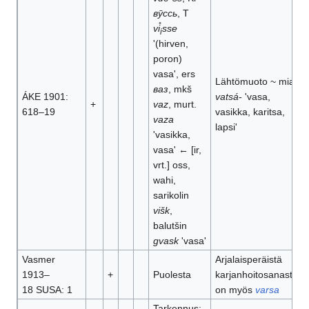
вӯссь
, T
vi̊
sse
i
'(hirven,
poron)
vasa', ers
Lähtömuoto ~ mia
ваз
, mkš
ÁKE 1901:
vatsá
- 'vasa,
+
vaz
, murt.
618–19
vasikka, karitsa,
vaza
lapsi'
'vasikka,
vasa' ← [ir,
vrt.] oss,
wahi,
sarikolin
višk
,
balutšin
gvask
'vasa'
Vasmer
Arjalaisperäistä
1913–
+
Puolesta
karjanhoitosanastoa
18 SUSA: 1
on myös
varsa
Tarkennus: