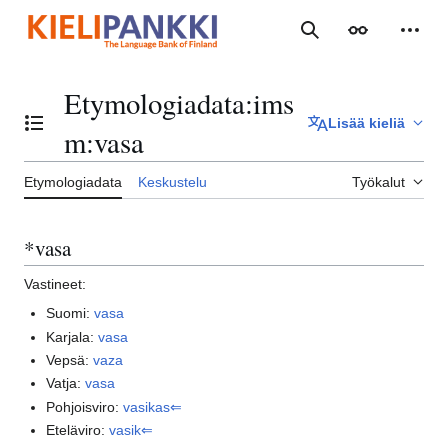
Siirry
sisältöön
Haku
Ulkoasu
Henki
Etymologiadata
:
ims
Lisää kieliä
Vaihda sisällysluettelo
m:vasa
Etymologiadata
Keskustelu
Työkalut
*vasa
Vastineet:
Suomi:
vasa
Karjala:
vasa
Vepsä:
vaza
Vatja:
vasa
Pohjoisviro:
vasikas⇐
Eteläviro:
vasik⇐