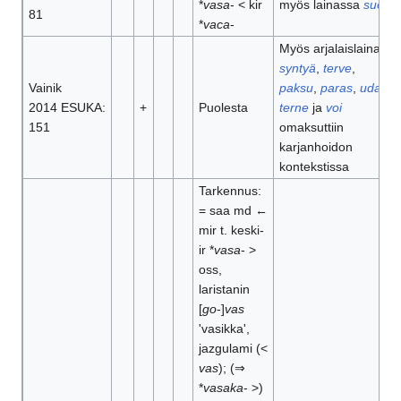
*
vasa
- < kir
myös lainassa
suoja
81
*
vaca
-
Myös arjalaislainat
syntyä
,
terve
,
Vainik
paksu
,
paras
,
udar
,
2014 ESUKA:
+
Puolesta
terne
ja
voi
151
omaksuttiin
karjanhoidon
kontekstissa
Tarkennus:
= saa md ←
mir t. keski-
ir *
vasa
- >
oss,
laristanin
[
go
-]
vas
'vasikka',
jazgulami (<
vas
); (⇒
*
vasaka
- >)