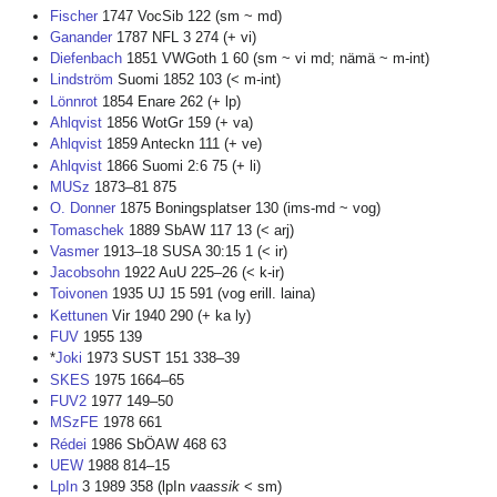
Fischer
1747 VocSib 122 (sm ~ md)
Ganander
1787 NFL 3 274 (+ vi)
Diefenbach
1851 VWGoth 1 60 (sm ~ vi md; nämä ~ m-int)
Lindström
Suomi 1852 103 (< m-int)
Lönnrot
1854 Enare 262 (+ lp)
Ahlqvist
1856 WotGr 159 (+ va)
Ahlqvist
1859 Anteckn 111 (+ ve)
Ahlqvist
1866 Suomi 2:6 75 (+ li)
MUSz
1873–81 875
O. Donner
1875 Boningsplatser 130 (ims-md ~ vog)
Tomaschek
1889 SbAW 117 13 (< arj)
Vasmer
1913–18 SUSA 30:15 1 (< ir)
Jacobsohn
1922 AuU 225–26 (< k-ir)
Toivonen
1935 UJ 15 591 (vog erill. laina)
Kettunen
Vir 1940 290 (+ ka ly)
FUV
1955 139
*
Joki
1973 SUST 151 338–39
SKES
1975 1664–65
FUV2
1977 149–50
MSzFE
1978 661
Rédei
1986 SbÖAW 468 63
UEW
1988 814–15
LpIn
3 1989 358 (lpIn
vaassik
< sm)