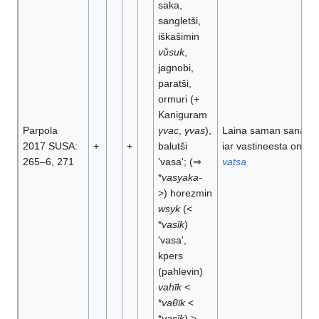
saka,
sangletši,
iškašimin
vůsuk
,
jagnobi,
paratši,
ormuri (+
Kaniguram
Parpola
γvac
,
γvas
),
Laina saman sanan
2017 SUSA:
+
+
balutši
iar vastineesta on
265–6, 271
'vasa'; (⇒
vatsa
*
vasyaka
-
>) horezmin
wsyk
(<
*
vasīk
)
'vasa',
kpers
(pahlevin)
vahīk
<
*
vaθīk
<
*
vasīk
) >