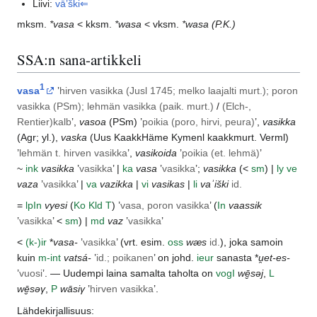
Liivi:
vā’ški⇐
mksm.
*vasa
< kksm.
*wasa
< vksm.
*wasa
(P.K.)
SSA:n sana-artikkeli
1
vasa
’
hirven vasikka (
Jusl
1745; melko laajalti murt.); poron
vasikka (
PSm
); lehmän vasikka (paik. murt.)
/
(Elch-,
Rentier)kalb
’,
vasoa
(
PSm
) ’
poikia (poro, hirvi, peura)
’,
vasikka
(
Agr
; yl.),
vaska
(
Uus
KaakkHäme
Kymenl
kaakkmurt.
Verml
)
’
lehmän t. hirven vasikka
’,
vasikoida
’
poikia (et. lehmä)
’
~
ink
vasikka
’
vasikka
’ |
ka
vasa
’
vasikka
’;
vasikka
(<
sm
) |
ly
ve
vaza
’
vasikka
’ |
va
vazikka
|
vi
vasikas
|
li
vaʾiški
id.
=
lp
In
vyesi
(
Ko
Kld
T
) ’
vasa, poron vasikka
’ (
In
vaassik
’
vasikka
’ <
sm
) |
md
vaz
’
vasikka
’
<
(k-)ir
*
vasa-
’
vasikka
’ (vrt. esim.
oss
wæs
id.
), joka samoin
kuin
m-int
vatsá-
’
id.; poikanen
’ on johd.
ieur
sanasta *
u̯et-es-
’
vuosi
’. — Uudempi laina samalta taholta on
vog
I
wē̮səj
,
L
wē̮səγ
,
P
wāsiγ
’
hirven vasikka
’.
Lähdekirjallisuus: