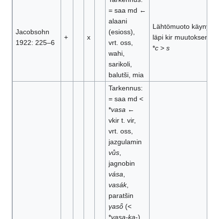
= saa md ←
alaani
Lähtömuoto käynyt
Jacobsohn
(esioss),
+
x
läpi kir muutoksen
1922: 225–6
vrt. oss,
*
c
>
s
wahi,
sarikoli,
balutši, mia
Tarkennus:
= saa md <
*
vasa
←
vkir t. vir,
vrt. oss,
jazgulamin
vůs
,
jagnobin
vása
,
vasák
,
paratšin
γasȫ
(<
*
vasa-ka
-),