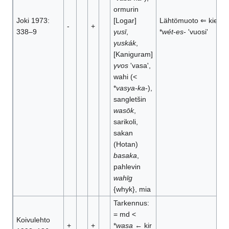
ormurin
Joki 1973:
[Logar]
Lähtömuoto ⇐ kie
-
+
338–9
γusī
,
*
wét
-
es
- 'vuosi'
γuskák
,
[Kaniguram]
γvos
'vasa',
wahi (<
*
vasya-ka
-),
sangletšin
wasōk
,
sarikoli,
sakan
(Hotan)
basaka
,
pahlevin
wahīg
{whyk}, mia
Tarkennus:
= md <
Koivulehto
+
+
*
wasa
← kir