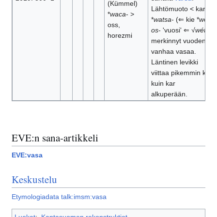
(Kümmel)
Lähtömuoto < kar
*
waca
- >
*
watsa
- (⇐ kie *
wét
-
oss,
os
- 'vuosi' ⇐ √
wét
-)
horezmi
merkinnyt vuoden
vanhaa vasaa.
Läntinen levikki
viittaa pikemmin kir
kuin kar
alkuperään.
EVE:n sana-artikkeli
EVE:vasa
Keskustelu
Etymologiadata talk:imsm:vasa