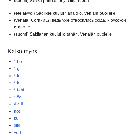
(suomi)
vaikka puhdas pöytäliina tuoda
(etelälyydi)
Sagil-se kuului t’äha d’o, Ven’am puol’el’e
(venäjä)
Согиницы ведь уже относились сюда, к русской
стороне
(suomi)
Sakilahan kuului jo tähän, Venäjän puolelle
Katso myös
*-bo
*-gi I
*-k I
*-k II
*-taht
*-žo
d’o II
hot
ku
siid I
ved