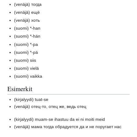
(venäjä)
тогда
(venäjä)
ещё
(venäjä)
хоть
(suomi)
*-han
(suomi)
*-hän
(suomi)
*-pa
(suomi)
*-pä
(suomi)
siis
(suomi)
vielä
(suomi)
vaikka
Esimerkit
(kirjalyydi)
tuat-se
(venäjä)
отец-то, отец же, ведь отец
(kirjalyydi)
muam-se ihastuu da ei ni moiti meid
(venäjä)
мама тогда обрадуется да и не поругает нас