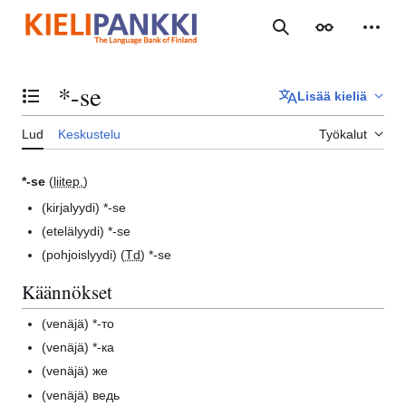
Siirry
sisältöön
Haku
Ulkoasu
Henki
*-se
Lisää kieliä
Vaihda sisällysluettelo
Lud
Keskustelu
Työkalut
*-se
(
liitep.
)
(kirjalyydi)
*-se
(etelälyydi)
*-se
(pohjoislyydi)
(
Td
) *-se
Käännökset
(venäjä)
*-то
(venäjä)
*-ка
(venäjä)
же
(venäjä)
ведь