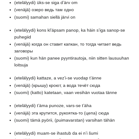
(etelälyydi)
üks-se siga d’ärv om
(venäjä)
озеро ведь там одно
(suomi)
samahan siellä järvi on
(etelälyydi)
kons kl’äpsam panop, ka häin s’iga sanop-se
puhegiid
(venäjä)
когда он ставит капкан, то тогда читает ведь
заговоры
(suomi)
kun hän panee pyyntirautoja, niin sitten lausuuhan
loitsuja
(etelälyydi)
kattaze, a vez’i-se vuodap t’änne
(venäjä)
(крышу) кроют, а вода течёт сюда
(suomi)
(katto) katetaan, vaan vesihän vuotaa tänne
(etelälyydi)
t’äma punoze, vars-se t’äha
(venäjä)
эта крутится, рукоятка-то (цепа) сюда
(suomi)
tämä pyörii, (puimavarstan) varsihan tähän
(etelälyydi)
muam-se ihastub da ei n’i šumi