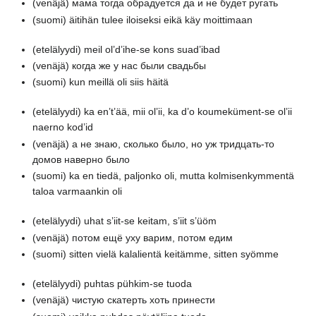
(venäjä)
мама тогда обрадуется да и не будет ругать
(suomi)
äitihän tulee iloiseksi eikä käy moittimaan
(etelälyydi)
meil ol’d’ihe-se kons suad’ibad
(venäjä)
когда же у нас были свадьбы
(suomi)
kun meillä oli siis häitä
(etelälyydi)
ka en’t’ää, mii ol’ii, ka d’o koumeküment-se ol’ii
naerno kod’id
(venäjä)
а не знаю, сколько было, но уж тридцать-то
домов наверно было
(suomi)
ka en tiedä, paljonko oli, mutta kolmisenkymmentä
taloa varmaankin oli
(etelälyydi)
uhat s’iit-se keitam, s’iit s’üöm
(venäjä)
потом ещё уху варим, потом едим
(suomi)
sitten vielä kalalientä keitämme, sitten syömme
(etelälyydi)
puhtas pühkim-se tuoda
(venäjä)
чистую скатерть хоть принести