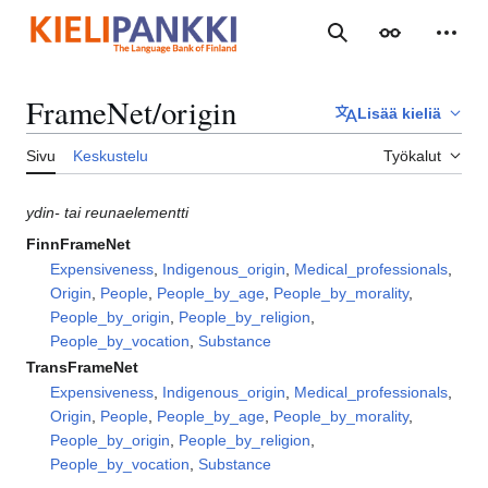
Siirry
sisältöön
Haku
Ulkoasu
Henki
FrameNet/origin
Lisää kieliä
Sivu
Keskustelu
Työkalut
ydin- tai reunaelementti
FinnFrameNet
Expensiveness
,
Indigenous_origin
,
Medical_professionals
,
Origin
,
People
,
People_by_age
,
People_by_morality
,
People_by_origin
,
People_by_religion
,
People_by_vocation
,
Substance
TransFrameNet
Expensiveness
,
Indigenous_origin
,
Medical_professionals
,
Origin
,
People
,
People_by_age
,
People_by_morality
,
People_by_origin
,
People_by_religion
,
People_by_vocation
,
Substance