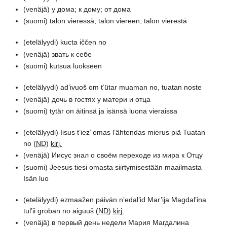
(venäjä)
у дома; к дому; от дома
(suomi)
talon vieressä; talon viereen; talon vierestä
(etelälyydi)
kucta iččen no
(venäjä)
звать к себе
(suomi)
kutsua luokseen
(etelälyydi)
ad’ivuoš om t’ütar muaman no, tuatan noste
(venäjä)
дочь в гостях у матери и отца
(suomi)
tytär on äitinsä ja isänsä luona vieraissa
(etelälyydi)
Iisus t’iez’ omas l’ähtendas mierus piä Tuatan
no (
ND
)
kirj.
(venäjä)
Иисус знал о своём переходе из мира к Отцу
(suomi)
Jeesus tiesi omasta siirtymisestään maailmasta
Isän luo
(etelälyydi)
ezmaažen päivän n’edal’id Mar’ija Magdal’ina
tul’ii groban no aiguuš (
ND
)
kirj.
(venäjä)
в первый день недели Мария Магдалина