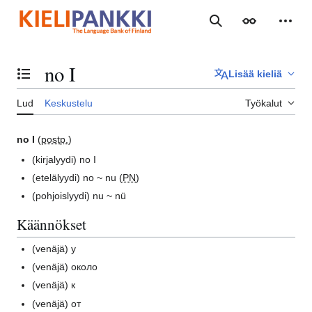
Siirry
sisältöön
Haku
Ulkoasu
Henki
no I
Lisää kieliä
Vaihda sisällysluettelo
Lud
Keskustelu
Työkalut
no I
(
postp.
)
(kirjalyydi)
no I
(etelälyydi)
no ~ nu (
PN
)
(pohjoislyydi)
nu ~ nü
Käännökset
(venäjä)
у
(venäjä)
около
(venäjä)
к
(venäjä)
от