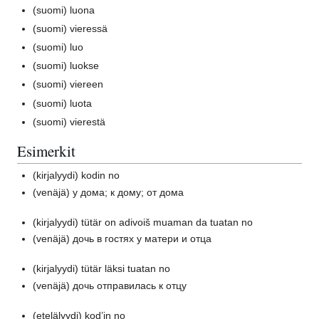
(suomi)
luona
(suomi)
vieressä
(suomi)
luo
(suomi)
luokse
(suomi)
viereen
(suomi)
luota
(suomi)
vierestä
Esimerkit
(kirjalyydi)
kodin no
(venäjä)
у дома; к дому; от дома
(kirjalyydi)
tütär on adivoiš muaman da tuatan no
(venäjä)
дочь в гостях у матери и отца
(kirjalyydi)
tütär läksi tuatan no
(venäjä)
дочь отправилась к отцу
(etelälyydi)
kod’in no