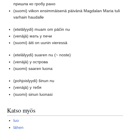
пришла ко гробу рано
(suomi)
viikon ensimmäisenä päivänä Magdalan Maria tuli
varhain haudalle
(etelälyydi)
muam om päčin nu
(venäjä)
мать у печи
(suomi)
äiti on uunin vieressä
(etelälyydi)
suaren nu (~ noste)
(venäjä)
у острова
(suomi)
saaren luona
(pohjoislyydi)
šinun nu
(venäjä)
у тебя
(suomi)
sinun luonasi
Katso myös
luo
lähen