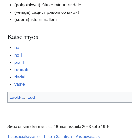
(pohjoislyydi)
ištuze minun rindale!
(venäjä)
садист рядом со мной!
(suomi)
istu rinnalleni!
Katso myös
no
no I
piä II
reunah
rindal
vaste
Luokka
:
Lud
Sivua on viimeksi muutettu 19. marraskuuta 2023 kello 19.46.
Tietosuojakäytäntö
Tietoja Sanatista
Vastuuvapaus