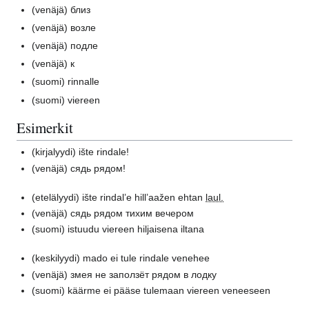
(venäjä)
близ
(venäjä)
возле
(venäjä)
подле
(venäjä)
к
(suomi)
rinnalle
(suomi)
viereen
Esimerkit
(kirjalyydi)
ište rindale!
(venäjä)
сядь рядом!
(etelälyydi)
ište rindal’e hill’aažen ehtan
laul.
(venäjä)
сядь рядом тихим вечером
(suomi)
istuudu viereen hiljaisena iltana
(keskilyydi)
mado ei tule rindale venehee
(venäjä)
змея не заползёт рядом в лодку
(suomi)
käärme ei pääse tulemaan viereen veneeseen