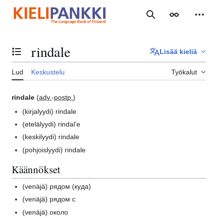
Siirry
sisältöön
Haku
Ulkoasu
Henki
rindale
Lisää kieliä
Vaihda sisällysluettelo
Lud
Keskustelu
Työkalut
rindale
(
adv.
-
postp.
)
(kirjalyydi)
rindale
(etelälyydi)
rindal’e
(keskilyydi)
rindale
(pohjoislyydi)
rindale
Käännökset
(venäjä)
рядом (куда)
(venäjä)
рядом с
(venäjä)
около