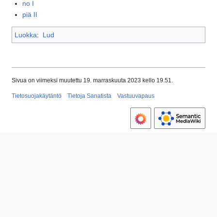
no I
piä II
Luokka
:
Lud
Sivua on viimeksi muutettu 19. marraskuuta 2023 kello 19.51.
Tietosuojakäytäntö
Tietoja Sanatista
Vastuuvapaus