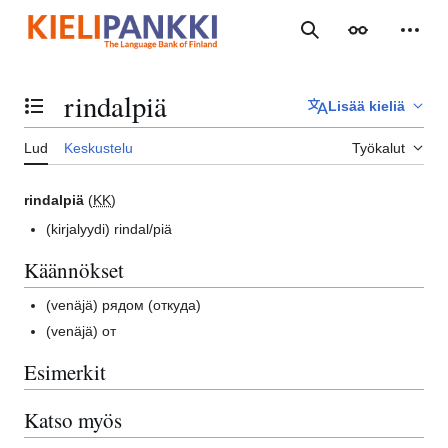
Siirry
sisältöön
Haku
Ulkoasu
Henki
rindalpiä
Lisää kieliä
Vaihda sisällysluettelo
Lud
Keskustelu
Työkalut
rindalpiä
(
KK
)
(kirjalyydi)
rindal/piä
Käännökset
(venäjä)
рядом (откуда)
(venäjä)
от
Esimerkit
Katso myös