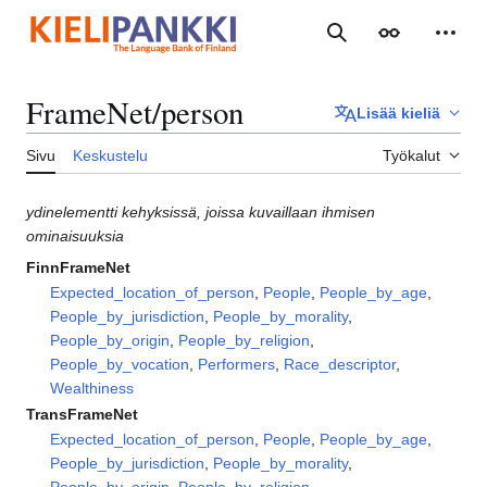
Siirry
sisältöön
Haku
Ulkoasu
Henki
FrameNet/person
Lisää kieliä
Sivu
Keskustelu
Työkalut
ydinelementti kehyksissä, joissa kuvaillaan ihmisen
ominaisuuksia
FinnFrameNet
Expected_location_of_person
,
People
,
People_by_age
,
People_by_jurisdiction
,
People_by_morality
,
People_by_origin
,
People_by_religion
,
People_by_vocation
,
Performers
,
Race_descriptor
,
Wealthiness
TransFrameNet
Expected_location_of_person
,
People
,
People_by_age
,
People_by_jurisdiction
,
People_by_morality
,