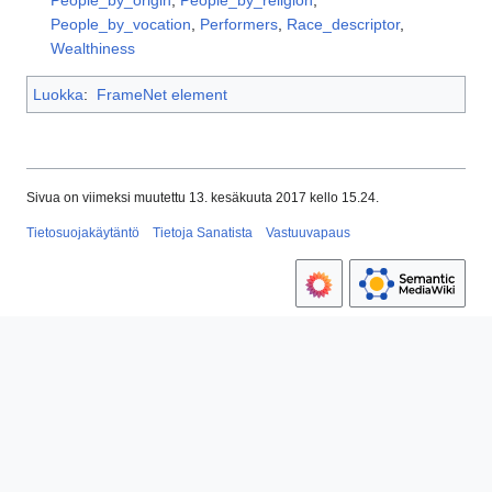
People_by_origin
,
People_by_religion
,
People_by_vocation
,
Performers
,
Race_descriptor
,
Wealthiness
Luokka
:
FrameNet element
Sivua on viimeksi muutettu 13. kesäkuuta 2017 kello 15.24.
Tietosuojakäytäntö
Tietoja Sanatista
Vastuuvapaus