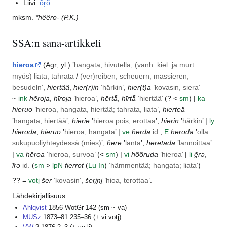
Liivi:
ȭŗõ
mksm.
*hëëro-
(P.K.)
SSA:n sana-artikkeli
hieroa
(
Agr
; yl.) ’
hangata, hivutella, (vanh. kiel. ja murt.
myös) liata, tahrata
/
(ver)reiben, scheuern, massieren;
besudeln
’,
hiertää
,
hier(r)in
’
härkin
’,
hier(t)a
’
kovasin, siera
’
~
ink
hēroja
,
hīroja
’
hieroa
’,
hērtǟ
,
hīrtǟ
’
hiertää
’ (? <
sm
) |
ka
hieruo
’
hieroa, hangata, hiertää; tahrata, liata
’,
hierteä
’
hangata, hiertää
’,
hierie
’
hieroa pois; erottaa
’,
hierin
’
härkin
’ |
ly
hieroda
,
hieruo
’
hieroa, hangata
’ |
ve
h́erda
id.
,
E
heroda
’
olla
sukupuoliyhteydessä (mies)
’,
h́ere
’
lanta
’,
heretada
’
lannoittaa
’
|
va
hēroa
’
hieroa, survoa
’ (<
sm
) |
vi
hõõruda
’
hieroa
’ |
li
ē̮rə
,
īrə
id.
(
sm
>
lp
N
fierrot
(
Lu
In
) ’
hämmentää; hangata; liata
’)
?? =
votj
šer
’
kovasin
’,
šeri̮ni̮
’
hioa, terottaa
’.
Lähdekirjallisuus:
Ahlqvist
1856 WotGr 142 (sm ~ va)
MUSz
1873–81 235–36 (+ vi votj)