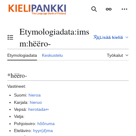
Siirry
sisältöön
Haku
Ulkoasu
Henki
Etymologiadata
:
ims
Lisää kieliä
Vaihda sisällysluettelo
m:hëëro-
Etymologiadata
Keskustelu
Työkalut
*hëëro-
Vastineet:
Suomi:
hieroa
Karjala:
hieruo
Vepsä:
herotada⇐
Vatja:
Pohjoisviro:
hõõruma
Eteläviro:
hyyr(d)ma