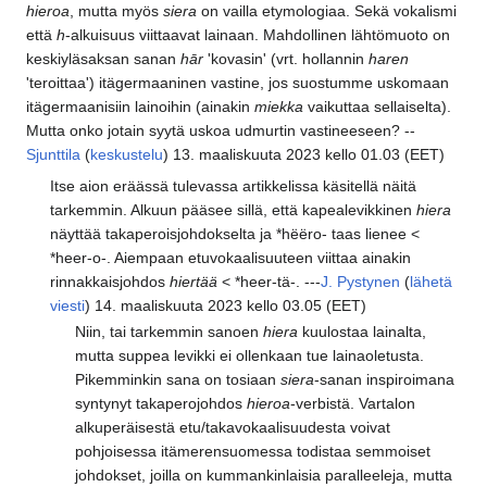
hieroa
, mutta myös
siera
on vailla etymologiaa. Sekä vokalismi
että
h
-alkuisuus viittaavat lainaan. Mahdollinen lähtömuoto on
keskiyläsaksan sanan
hār
'kovasin' (vrt. hollannin
haren
'teroittaa') itägermaaninen vastine, jos suostumme uskomaan
itägermaanisiin lainoihin (ainakin
miekka
vaikuttaa sellaiselta).
Mutta onko jotain syytä uskoa udmurtin vastineeseen? --
Sjunttila
(
keskustelu
) 13. maaliskuuta 2023 kello 01.03 (EET)
Itse aion eräässä tulevassa artikkelissa käsitellä näitä
tarkemmin. Alkuun pääsee sillä, että kapealevikkinen
hiera
näyttää takaperoisjohdokselta ja *hëëro- taas lienee <
*heer-o-. Aiempaan etuvokaalisuuteen viittaa ainakin
rinnakkaisjohdos
hiertää
< *heer-tä-. ---
J. Pystynen
(
lähetä
viesti
) 14. maaliskuuta 2023 kello 03.05 (EET)
Niin, tai tarkemmin sanoen
hiera
kuulostaa lainalta,
mutta suppea levikki ei ollenkaan tue lainaoletusta.
Pikemminkin sana on tosiaan
siera
-sanan inspiroimana
syntynyt takaperojohdos
hieroa
-verbistä. Vartalon
alkuperäisestä etu/takavokaalisuudesta voivat
pohjoisessa itämerensuomessa todistaa semmoiset
johdokset, joilla on kummankinlaisia paralleeleja, mutta