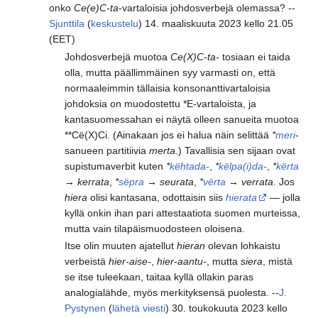
onko
Ce(e)C-ta
-vartaloisia johdosverbejä olemassa? --
Sjunttila
(
keskustelu
) 14. maaliskuuta 2023 kello 21.05
(EET)
Johdosverbejä muotoa
Ce(X)C-ta-
tosiaan ei taida
olla, mutta päällimmäinen syy varmasti on, että
normaaleimmin tällaisia konsonanttivartaloisia
johdoksia on muodostettu *E-vartaloista, ja
kantasuomessahan ei näytä olleen sanueita muotoa
**Cë(X)Ci. (Ainakaan jos ei halua näin selittää
*
meri
-
sanueen partitiivia
merta
.) Tavallisia sen sijaan ovat
supistumaverbit kuten
*
këhtada-
,
*
këlpa(i)da-
,
*
kërta
→
kerrata
,
*
sëpra
→
seurata
,
*
vërta
→
verrata
. Jos
hiera
olisi kantasana, odottaisin siis
hierata
— jolla
kyllä onkin ihan pari attestaatiota suomen murteissa,
mutta vain tilapäismuodosteen oloisena.
Itse olin muuten ajatellut
hieran
olevan lohkaistu
verbeistä
hier-aise-
,
hier-aantu-
, mutta
siera
, mistä
se itse tuleekaan, taitaa kyllä ollakin paras
analogialähde, myös merkityksensä puolesta. --
J.
Pystynen
(
lähetä viesti
) 30. toukokuuta 2023 kello