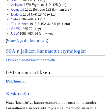
VW
2 1876 2–3 (+ ve li)
Ahlqvist
1879 EtymLex 110, 125 (+ lp)
Qvigstad
1881 Beiträge 122 (lp < sm t. sk)
Budenz
1884 NyK 18 40 (+ ka)
Setälä
1890–91 ÄH 267
T. I. Itkonen
1918 SUSA 32:3 6 (lp < sm)
SKES
1955 72 (+ ly)
UEW
1988 783–84 (sm ~ votj)
[
hieroa
Álgu-tietokannassa
]
SSA:n jälkeen kannatetut etymologiat
Etymologiadata:imsm:hëëro-/th
EVE:n sana-artikkeli
EVE:hieroa
Keskustelu
Hiera
'kovasin' vaikuttaa muotonsa puolesta kantasanalta.
Periaatteessa se voisi olla myös sulaumamuoto
siera
id. +