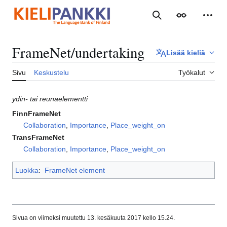
Siirry
sisältöön
Haku
Ulkoasu
Henki
FrameNet/undertaking
Lisää kieliä
Sivu
Keskustelu
Työkalut
ydin- tai reunaelementti
FinnFrameNet
Collaboration
,
Importance
,
Place_weight_on
TransFrameNet
Collaboration
,
Importance
,
Place_weight_on
Luokka
:
FrameNet element
Sivua on viimeksi muutettu 13. kesäkuuta 2017 kello 15.24.