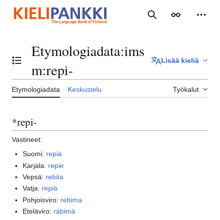
Siirry
sisältöön
Haku
Ulkoasu
Henki
Etymologiadata
:
ims
Lisää kieliä
Vaihda sisällysluettelo
m:repi-
Etymologiadata
Keskustelu
Työkalut
*repi-
Vastineet:
Suomi:
repiä
Karjala:
repie
Vepsä:
rebita
Vatja:
repiä
Pohjoisviro:
rebima
Eteläviro:
räbimä