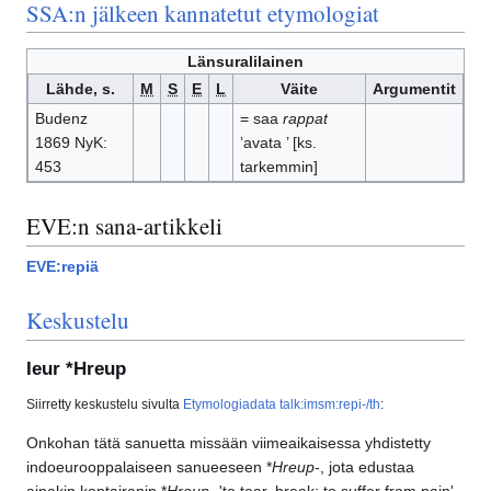
SSA:n jälkeen kannatetut etymologiat
Länsuralilainen
Lähde, s.
M
S
E
L
Väite
Argumentit
Budenz
= saa
rappat
1869 NyK:
’avata ’ [ks.
453
tarkemmin]
EVE:n sana-artikkeli
EVE:repiä
Keskustelu
Ieur *Hreup
Siirretty keskustelu sivulta
Etymologiadata talk:imsm:repi-/th
:
Onkohan tätä sanuetta missään viimeaikaisessa yhdistetty
indoeurooppalaiseen sanueeseen *
Hreup
-, jota edustaa