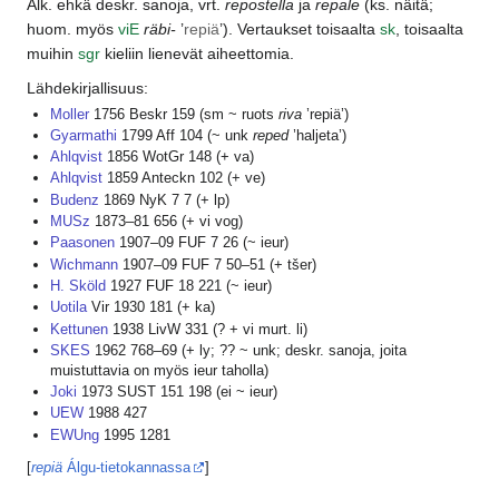
Alk. ehkä deskr. sanoja, vrt.
repostella
ja
repale
(ks. näitä;
huom. myös
vi
E
räbi-
’
repiä
’). Vertaukset toisaalta
sk
, toisaalta
muihin
sgr
kieliin lienevät aiheettomia.
Lähdekirjallisuus:
Moller
1756 Beskr 159 (sm ~ ruots
riva
’repiä’)
Gyarmathi
1799 Aff 104 (~ unk
reped
’haljeta’)
Ahlqvist
1856 WotGr 148 (+ va)
Ahlqvist
1859 Anteckn 102 (+ ve)
Budenz
1869 NyK 7 7 (+ lp)
MUSz
1873–81 656 (+ vi vog)
Paasonen
1907–09 FUF 7 26 (~ ieur)
Wichmann
1907–09 FUF 7 50–51 (+ tšer)
H. Sköld
1927 FUF 18 221 (~ ieur)
Uotila
Vir 1930 181 (+ ka)
Kettunen
1938 LivW 331 (? + vi murt. li)
SKES
1962 768–69 (+ ly; ?? ~ unk; deskr. sanoja, joita
muistuttavia on myös ieur taholla)
Joki
1973 SUST 151 198 (ei ~ ieur)
UEW
1988 427
EWUng
1995 1281
[
repiä
Álgu-tietokannassa
]