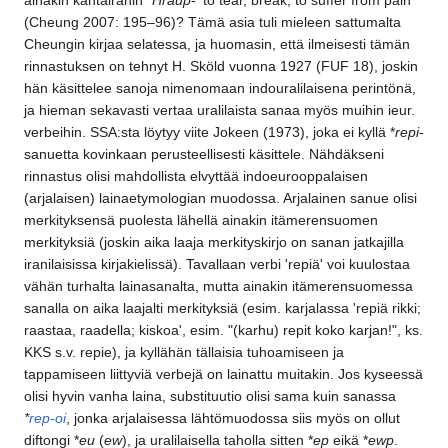
ainakin kantairanin *
Hraup
- 'to tear, break; to suffer from pain'
(Cheung 2007: 195–96)? Tämä asia tuli mieleen sattumalta
Cheungin kirjaa selatessa, ja huomasin, että ilmeisesti tämän
rinnastuksen on tehnyt H. Sköld vuonna 1927 (FUF 18), joskin
hän käsittelee sanoja nimenomaan indouralilaisena perintönä,
ja hieman sekavasti vertaa uralilaista sanaa myös muihin ieur.
verbeihin. SSA:sta löytyy viite Jokeen (1973), joka ei kyllä *
repi
-
sanuetta kovinkaan perusteellisesti käsittele. Nähdäkseni
rinnastus olisi mahdollista elvyttää indoeurooppalaisen
(arjalaisen) lainaetymologian muodossa. Arjalainen sanue olisi
merkityksensä puolesta lähellä ainakin itämerensuomen
merkityksiä (joskin aika laaja merkityskirjo on sanan jatkajilla
iranilaisissa kirjakielissä). Tavallaan verbi 'repiä' voi kuulostaa
vähän turhalta lainasanalta, mutta ainakin itämerensuomessa
sanalla on aika laajalti merkityksiä (esim. karjalassa 'repiä rikki;
raastaa, raadella; kiskoa', esim. "(karhu) repit koko karjan!", ks.
KKS s.v. repie), ja kyllähän tällaisia tuhoamiseen ja
tappamiseen liittyviä verbejä on lainattu muitakin. Jos kyseessä
olisi hyvin vanha laina, substituutio olisi sama kuin sanassa
*
rep-oi
, jonka arjalaisessa lähtömuodossa siis myös on ollut
diftongi *
eu
(
ew
), ja uralilaisella taholla sitten *
ep
eikä *
ewp
.