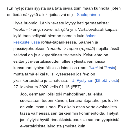
(En nyt jostain syystä saa tätä sivua toimimaan kunnolla, joten
en tiedä näkyykö allekirjoitus vai ei.) --
Sholopainen
Hyvä huomio. Lähin *
e
-aste löytyy heti germaanista:
*
reufan-
> eng.
reave
, isl.
rjúfa
ym. Vartalovokaali kaipaisi
kyllä taas selitystä hieman samoin kuin
äsken
keskustellussa
tohtia
-tapauksessa. Saamen ja
passiivijohdoksen *
repede-
>
repee
(
repeää
) nojalla tässä
selvästi on jo alkuperäinen *
e
-vartalo. Koivulehto on
esittänyt
e
-vartaloisuuden olleen yleistä vanhoissa
konsonanttiyhtymällisissä lainoissa (mm.
*
virci
tai
*
kaski
),
mutta tämä ei kai tulisi kyseeseen jos *
wp
on
yksinkertaistettu jo lainatessa. --
J. Pystynen
(
lähetä viesti
)
27. lokakuuta 2020 kello 01.15 (EET)
Joo, germaani olisi toki mahdollinen, tai ehkä
suorastaan todennkäinen, lainanantajataho, jos levikki
on vain imsm + saa. En oikein osaa vartalovokaalista
tässä vaiheessa sen tarkemmin kommentoida. Tietysti
jos löytyisi hyviä rinnakkaistapauksia samantyyppisistä
e
-vartaloisista lainoista (muista kuin