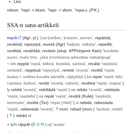
Liivi:
mksm.
*repi-
< kksm.
*repi-
< vksm.
*repǝ-j-
(P.K.)
SSA:n sana-artikkeli
repiä
(
Agr
; yl.) ’
(zer)reißen, kratzen; zerren
’,
repäistä
,
reväistä
;
repeytyä
,
revetä
(
Agr
) ’
haljeta, ratketa
’,
repeillä
,
revittää
,
revähtää
;
reväsin
(etup.
KPPohjanm
Kain
) ’
kuviteltu
suoni, mato tms., joka irronneena aiheuttaa vatsakipuja
’
~
ink
reppīä
’
repiä, kitkeä; kivistää, särkeä
’,
revätä
’
repäistä;
vetäistä
’,
reppīssä
’
repeytyä
’,
revetä
’
revetä
’,
revittǟ
’
repiä;
laulaa t. soittaa kovalla äänellä; räjäyttää
’ |
ka
repie
’
repiä rikki;
raastaa; kiskoa
’,
revitä
’
revetä; ratketa
’,
revitteä
’
repiä; raapia
’ |
ly
rebitä
’
revetä
’,
rebittädä
’
repiä
’ |
ve
rebita
’
revetä
’,
rebitada
’
repiä; raadella
’ |
va
repiä
’
repiä
’,
revätä
(
Kukk
) ’
repäistä,
temmata
’,
revittä
(
Tsv
) ’
repiä (rikki)
’ |
vi
rebida
,
rebestada
’
repiä
’,
rebeneda
’
revetä
’, ? murt.
rebad
(mon.) ’
lanteet, reidet
’
| ?
li
rebād
id.
=
lp
N
râppât
(
E
U
Pi
Lu
) ’
avata
’.