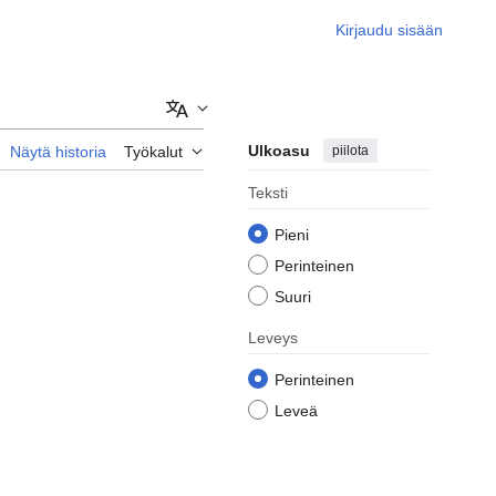
Kirjaudu sisään
Lisää kieliä
Ulkoasu
piilota
Näytä historia
Työkalut
Teksti
Pieni
Perinteinen
Suuri
Leveys
Perinteinen
Leveä