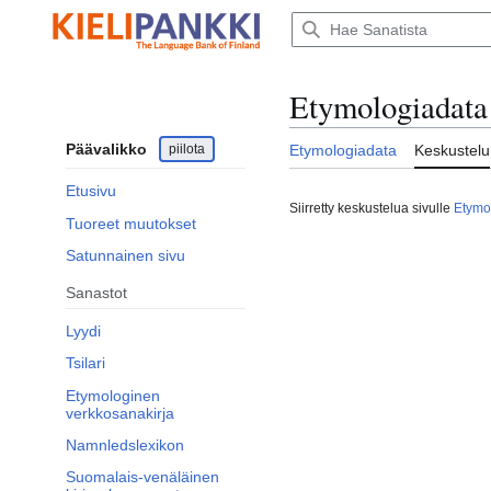
Siirry
sisältöön
Etymologiadata 
Päävalikko
piilota
Etymologiadata
Keskustelu
Etusivu
Siirretty keskustelua sivulle
Etymol
Tuoreet muutokset
Satunnainen sivu
Sanastot
Lyydi
Tsilari
Etymologinen
verkkosanakirja
Namnledslexikon
Suomalais-venäläinen