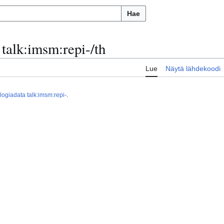
Hae
talk
:
imsm:repi-/th
Lue
Näytä lähdekoodi
ogiadata talk:imsm:repi-
.