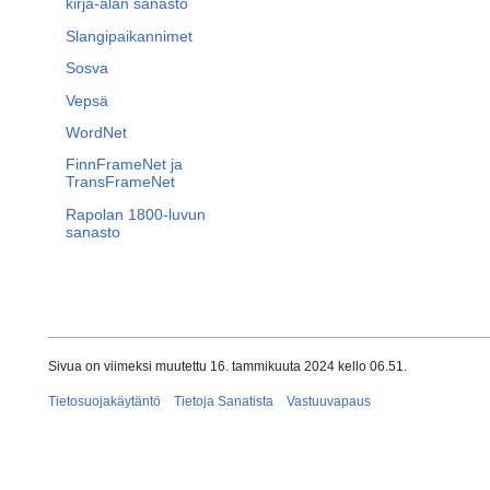
kirja-alan sanasto
Slangipaikannimet
Sosva
Vepsä
WordNet
FinnFrameNet ja
TransFrameNet
Rapolan 1800-luvun
sanasto
Sivua on viimeksi muutettu 16. tammikuuta 2024 kello 06.51.
Tietosuojakäytäntö
Tietoja Sanatista
Vastuuvapaus