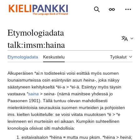
Siirry
sisältöön
Haku
Ulkoasu
Henki
Etymologiadata
Lisää 
talk
:
imsm:haina
Etymologiadata
Keskustelu
Työkalut
Alkuperäisen *ai:n todisteeksi voisi esittää myös suomen
lounaismurteissa osin esiintyvän asun
heina-
, joka näkyy
säästyneen kehitykseltä *ëi-a > *ei-ä. Esiintyy myös täysin
vastaava
*
saina
>
seina-
(nämä mainitsee yhdessä jo
Paasonen 1901). Tällä tuntuu olevan mahdollisesti
mielenkiintoisia seurauksia suomen murteiden ja pohjoisten
ims. kielten luokittelulle: se voisi viitata muutoksen *ë > *e
levinneen eri murteisiin eri aikaan. Kumpikin suhteellinen
kronologia olisivat silti mahdollisia:
esitaivalsalon *hëina ≡ mutta muu pksm. *hëina >
heinä
;