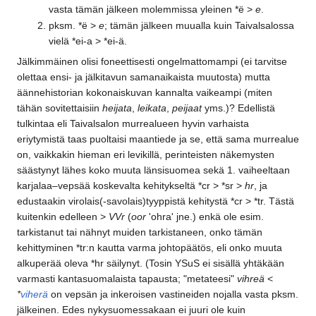
vasta tämän jälkeen molemmissa yleinen *ë >
e
.
pksm. *ë >
e
; tämän jälkeen muualla kuin Taivalsalossa
vielä *ei-a > *ei-ä.
Jälkimmäinen olisi foneettisesti ongelmattomampi (ei tarvitse
olettaa ensi- ja jälkitavun samanaikaista muutosta) mutta
äännehistorian kokonaiskuvan kannalta vaikeampi (miten
tähän sovitettaisiin
heijata
,
leikata
,
peijaat
yms.)? Edellistä
tulkintaa eli Taivalsalon murrealueen hyvin varhaista
eriytymistä taas puoltaisi maantiede ja se, että sama murrealue
on, vaikkakin hieman eri levikillä, perinteisten näkemysten
säästynyt lähes koko muuta länsisuomea sekä 1. vaiheeltaan
karjalaa–vepsää koskevalta kehitykseltä *cr > *sr >
hr
, ja
edustaakin virolais(-savolais)tyyppistä kehitystä *cr > *tr. Tästä
kuitenkin edelleen >
VVr
(
oor
'ohra' jne.) enkä ole esim.
tarkistanut tai nähnyt muiden tarkistaneen, onko tämän
kehittyminen *tr:n kautta varma johtopäätös, eli onko muuta
alkuperää oleva *hr säilynyt. (Tosin YSuS ei sisällä yhtäkään
varmasti kantasuomalaista tapausta; "metateesi"
vihreä
<
*
viherä
on vepsän ja inkeroisen vastineiden nojalla vasta pksm.
jälkeinen. Edes nykysuomessakaan ei juuri ole kuin