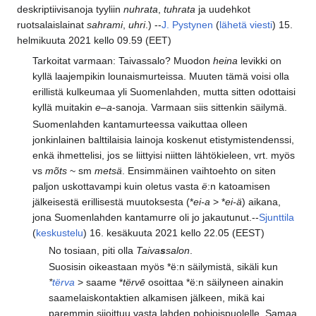
deskriptiivisanoja tyyliin
nuhrata
,
tuhrata
ja uudehkot
ruotsalaislainat
sahrami
,
uhri
.) --
J. Pystynen
(
lähetä viesti
) 15.
helmikuuta 2021 kello 09.59 (EET)
Tarkoitat varmaan: Taivassalo? Muodon
heina
levikki on
kyllä laajempikin lounaismurteissa. Muuten tämä voisi olla
erillistä kulkeumaa yli Suomenlahden, mutta sitten odottaisi
kyllä muitakin
e–a
-sanoja. Varmaan siis sittenkin säilymä.
Suomenlahden kantamurteessa vaikuttaa olleen
jonkinlainen balttilaisia lainoja koskenut etistymistendenssi,
enkä ihmettelisi, jos se liittyisi niitten lähtökieleen, vrt. myös
vs
mõts
~ sm
metsä
. Ensimmäinen vaihtoehto on siten
paljon uskottavampi kuin oletus vasta
ë
:n katoamisen
jälkeisestä erillisestä muutoksesta (*
ei-a
> *
ei-ä
) aikana,
jona Suomenlahden kantamurre oli jo jakautunut.--
Sjunttila
(
keskustelu
) 16. kesäkuuta 2021 kello 22.05 (EEST)
No tosiaan, piti olla
Taiva
s
salon
.
Suosisin oikeastaan myös *ë:n säilymistä, sikäli kun
*
tërva
> saame *
tërvē
osoittaa *ë:n säilyneen ainakin
saamelaiskontaktien alkamisen jälkeen, mikä kai
paremmin sijoittuu vasta lahden pohjoispuolelle. Samaa