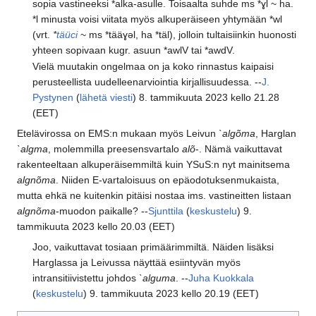
sopia vastineeksi *alka-asulle. Toisaalta suhde ms *ɣl ~ ha.
*l minusta voisi viitata myös alkuperäiseen yhtymään *wl
(vrt.
*
täüci
~ ms *tääɣəl, ha *täl), jolloin tultaisiinkin huonosti
yhteen sopivaan kugr. asuun *awlV tai *awdV.
Vielä muutakin ongelmaa on ja koko rinnastus kaipaisi
perusteellista uudelleenarviointia kirjallisuudessa. --
J.
Pystynen
(
lähetä viesti
) 8. tammikuuta 2023 kello 21.28
(EET)
Etelävirossa on EMS:n mukaan myös Leivun
`algõma
, Harglan
`algma
, molemmilla preesensvartalo
alõ
-. Nämä vaikuttavat
rakenteeltaan alkuperäisemmiltä kuin YSuS:n nyt mainitsema
algnõma
. Niiden E-vartaloisuus on epäodotuksenmukaista,
mutta ehkä ne kuitenkin pitäisi nostaa ims. vastineitten listaan
algnõma
-muodon paikalle? --
Sjunttila
(
keskustelu
) 9.
tammikuuta 2023 kello 20.03 (EET)
Joo, vaikuttavat tosiaan primäärimmiltä. Näiden lisäksi
Harglassa ja Leivussa näyttää esiintyvän myös
intransitiivistettu johdos
`alguma
. --
Juha Kuokkala
(
keskustelu
) 9. tammikuuta 2023 kello 20.19 (EET)