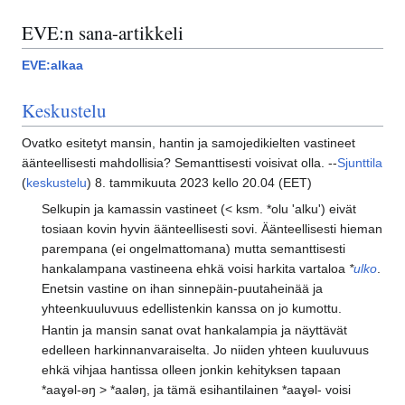
EVE:n sana-artikkeli
EVE:alkaa
Keskustelu
Ovatko esitetyt mansin, hantin ja samojedikielten vastineet
äänteellisesti mahdollisia? Semanttisesti voisivat olla. --
Sjunttila
(
keskustelu
) 8. tammikuuta 2023 kello 20.04 (EET)
Selkupin ja kamassin vastineet (< ksm. *olu 'alku') eivät
tosiaan kovin hyvin äänteellisesti sovi. Äänteellisesti hieman
parempana (ei ongelmattomana) mutta semanttisesti
hankalampana vastineena ehkä voisi harkita vartaloa
*
ulko
.
Enetsin vastine on ihan sinnepäin-puutaheinää ja
yhteenkuuluvuus edellistenkin kanssa on jo kumottu.
Hantin ja mansin sanat ovat hankalampia ja näyttävät
edelleen harkinnanvaraiselta. Jo niiden yhteen kuuluvuus
ehkä vihjaa hantissa olleen jonkin kehityksen tapaan
*aaɣəl-əŋ > *aaləŋ, ja tämä esihantilainen *aaɣəl- voisi