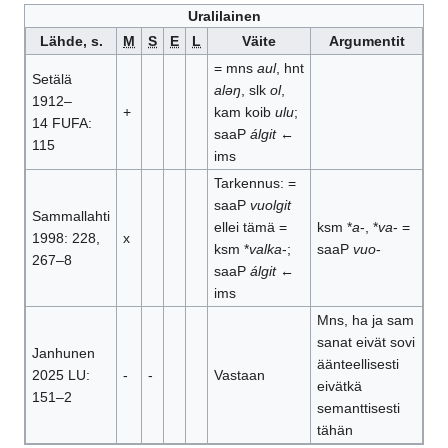
Uralilainen
Lähde, s.
M
S
E
L
Väite
Argumentit
= mns
aul
, hnt
Setälä
aləŋ
, slk
ol
,
1912–
+
kam koib
ulu
;
14 FUFA:
saaP
álgit
←
115
ims
Tarkennus: =
saaP
vuolgit
Sammallahti
ellei tämä =
ksm *
a
-, *
va
- =
1998: 228,
x
ksm *
valka
-;
saaP
vuo
-
267–8
saaP
álgit
←
ims
Mns, ha ja sam
sanat eivät sovi
Janhunen
äänteellisesti
2025 LU:
-
-
Vastaan
eivätkä
151–2
semanttisesti
tähän