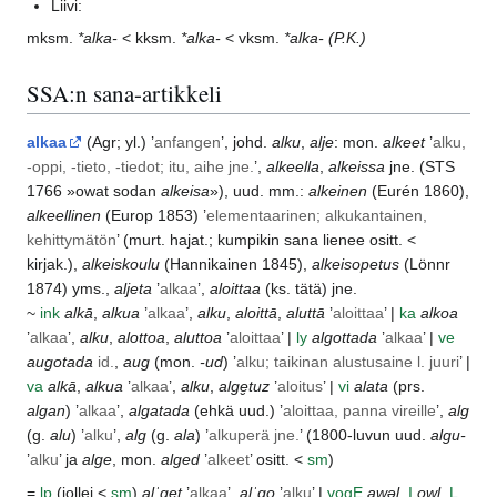
Liivi:
mksm.
*alka-
< kksm.
*alka-
< vksm.
*alka-
(P.K.)
SSA:n sana-artikkeli
alkaa
(
Agr
; yl.) ’
anfangen
’, johd.
alku
,
alje
: mon.
alkeet
’
alku,
-oppi, -tieto, -tiedot; itu, aihe jne.
’,
alkeella
,
alkeissa
jne. (
STS
1766 »owat sodan
alkeisa
»), uud. mm.:
alkeinen
(
Eurén
1860),
alkeellinen
(
Europ
1853) ’
elementaarinen; alkukantainen,
kehittymätön
’ (murt. hajat.; kumpikin sana lienee ositt. <
kirjak.),
alkeiskoulu
(
Hannikainen
1845),
alkeisopetus
(
Lönnr
1874) yms.,
aljeta
’
alkaa
’,
aloittaa
(ks. tätä) jne.
~
ink
alkā
,
alkua
’
alkaa
’,
alku
,
aloittā
,
aluttā
’
aloittaa
’ |
ka
alkoa
’
alkaa
’,
alku
,
alottoa
,
aluttoa
’
aloittaa
’ |
ly
algottada
’
alkaa
’ |
ve
augotada
id.
,
aug
(mon.
-ud
) ’
alku; taikinan alustusaine l. juuri
’ |
va
alkā
,
alkua
’
alkaa
’,
alku
,
alge̮tuz
’
aloitus
’ |
vi
alata
(prs.
algan
) ’
alkaa
’,
algatada
(ehkä uud.) ’
aloittaa, panna vireille
’,
alg
(g.
alu
) ’
alku
’,
alg
(g.
ala
) ’
alkuperä jne.
’ (1800-luvun uud.
algu-
’
alku
’ ja
alge
, mon.
alged
’
alkeet
’ ositt. <
sm
)
=
lp
(jollei <
sm
)
alˈget
’
alkaa
’,
alˈgo
’
alku
’ |
vog
E
awəl
,
I
owl
,
L