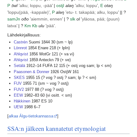
P
ɔ̄wl
’
alku; loppu, -pää
’ |
ostj
I
aləŋ
’
alku; loppu
’,
E
otəŋ
’
loppu(pää, -kappale)
’,
P
aləŋ
’
etu- t. takapää; alku, loppu
’ || ?
samJn
oðo
’
aiemmin, ennen
’ | ?
slk
ol
’
yläosa, pää; (puun)
latva
’ | ?
Km
Kb
ulu
’
pää
’.
Lähdekirjallisuus:
Castrén
Suomi 1844 30 (sm ~ lp)
Lönnrot
1854 Enare 218 (+ lpIn)
Ahlqvist
1856 WotGr 121 (+ va vi)
Ahlqvist
1859 Anteckn 79 (+ ve)
Setälä
1912–14 FUFA 12 115 (+ ostj vog sam; lp < sm)
Paasonen & Donner
1926 OstjW 161
SKES
1955 15 (? vog ? ostj ? sam; lp ? < sm)
FUV
1955 71 (sm ~ vog ? ostj)
FUV2
1977 88 (? vog ? ostj)
EEW
1982–83 60 (vi ositt. < sm)
Häkkinen
1987 ES 10
UEW
1988 6–7
[
alkaa
Álgu-tietokannassa
]
SSA:n jälkeen kannatetut etymologiat