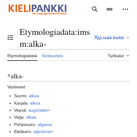
Siirry
sisältöön
Haku
Ulkoasu
Henki
Etymologiadata
:
ims
Lisää kieliä
Vaihda sisällysluettelo
m:alka-
Etymologiadata
Keskustelu
Työkalut
*alka-
Vastineet:
Suomi:
alkaa
Karjala:
alkoa
Vepsä:
augotada⇐
Vatja:
alkaa
Pohjoisviro:
algama
Eteläviro:
algnõma⇐