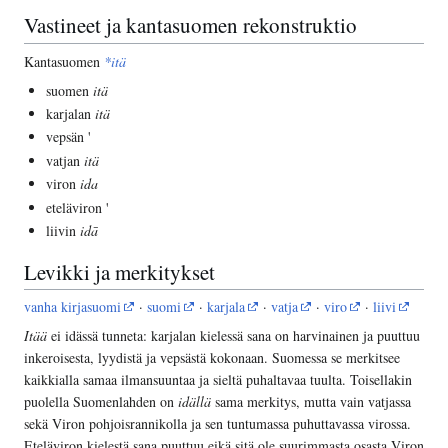
Vastineet ja kantasuomen rekonstruktio
Kantasuomen
*itä
suomen
itä
karjalan
itä
vepsän '
vatjan
itä
viron
ida
eteläviron '
liivin
idā
Levikki ja merkitykset
vanha kirjasuomi
·
suomi
·
karjala
·
vatja
·
viro
·
liivi
Itää
ei idässä tunneta: karjalan kielessä sana on harvinainen ja puuttuu
inkeroisesta, lyydistä ja vepsästä kokonaan. Suomessa se merkitsee
kaikkialla samaa ilmansuuntaa ja sieltä puhaltavaa tuulta. Toisellakin
puolella Suomenlahden on
idällä
sama merkitys, mutta vain vatjassa
sekä Viron pohjoisrannikolla ja sen tuntumassa puhuttavassa virossa.
Eteläviron kielestä sana puuttuu eikä sitä ole suurimmasta osasta Viron