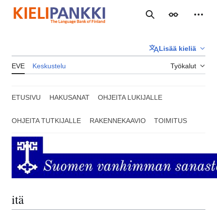
Siirry
sisältöön
Haku
Ulkoasu
Henki
Lisää kieliä
EVE
Keskustelu
Työkalut
ETUSIVU
HAKUSANAT
OHJEITA LUKIJALLE
OHJEITA TUTKIJALLE
RAKENNEKAAVIO
TOIMITUS
itä