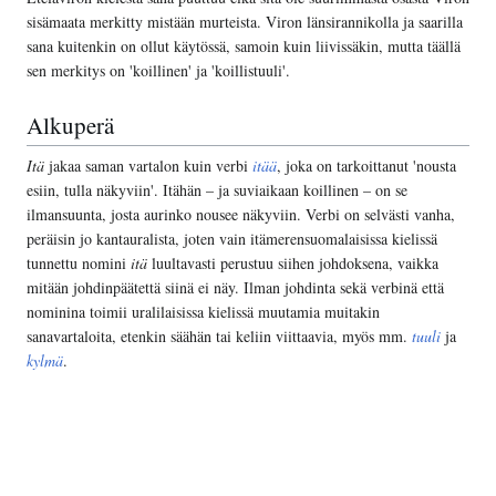
sisämaata merkitty mistään murteista. Viron länsirannikolla ja saarilla
sana kuitenkin on ollut käytössä, samoin kuin liivissäkin, mutta täällä
sen merkitys on 'koillinen' ja 'koillistuuli'.
Alkuperä
Itä
jakaa saman vartalon kuin verbi
itää
, joka on tarkoittanut 'nousta
esiin, tulla näkyviin'. Itähän – ja suviaikaan koillinen – on se
ilmansuunta, josta aurinko nousee näkyviin. Verbi on selvästi vanha,
peräisin jo kantauralista, joten vain itämerensuomalaisissa kielissä
tunnettu nomini
itä
luultavasti perustuu siihen johdoksena, vaikka
mitään johdinpäätettä siinä ei näy. Ilman johdinta sekä verbinä että
nominina toimii uralilaisissa kielissä muutamia muitakin
sanavartaloita, etenkin säähän tai keliin viittaavia, myös mm.
tuuli
ja
kylmä
.