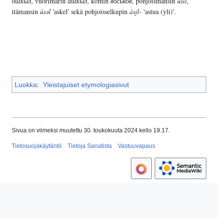
ошкыл
, vuorimarin
ашкыл
, komin
воськов
, pohjoismansin
ūsil
,
itämansin
ūsəl
'askel' sekä pohjoisselkupin
āsi̮l
- 'astua (yli)'.
Luokka
:
Yleistajuiset etymologiasivut
Sivua on viimeksi muutettu 30. toukokuuta 2024 kello 19.17.
Tietosuojakäytäntö
Tietoja Sanatista
Vastuuvapaus