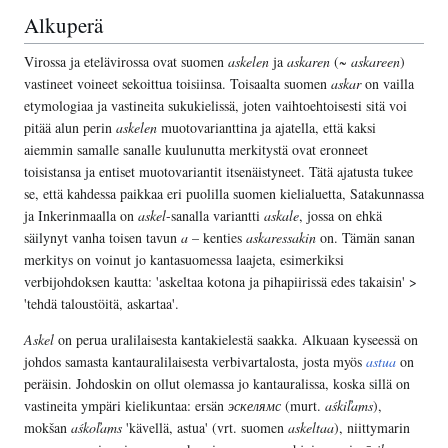
Alkuperä
Virossa ja etelävirossa ovat suomen
askelen
ja
askaren
(~
askareen
)
vastineet voineet sekoittua toisiinsa. Toisaalta suomen
askar
on vailla
etymologiaa ja vastineita sukukielissä, joten vaihtoehtoisesti sitä voi
pitää alun perin
askelen
muotovarianttina ja ajatella, että kaksi
aiemmin samalle sanalle kuulunutta merkitystä ovat eronneet
toisistansa ja entiset muotovariantit itsenäistyneet. Tätä ajatusta tukee
se, että kahdessa paikkaa eri puolilla suomen kielialuetta, Satakunnassa
ja Inkerinmaalla on
askel
-sanalla variantti
askale
, jossa on ehkä
säilynyt vanha toisen tavun
a
– kenties
askaressakin
on. Tämän sanan
merkitys on voinut jo kantasuomessa laajeta, esimerkiksi
verbijohdoksen kautta: 'askeltaa kotona ja pihapiirissä edes takaisin' >
'tehdä taloustöitä, askartaa'.
Askel
on perua uralilaisesta kantakielestä saakka. Alkuaan kyseessä on
johdos samasta kantauralilaisesta verbivartalosta, josta myös
astua
on
peräisin. Johdoskin on ollut olemassa jo kantauralissa, koska sillä on
vastineita ympäri kielikuntaa: ersän
эскелямс
(murt.
aśkiľams
),
mokšan
aśkoľams
'kävellä, astua' (vrt. suomen
askeltaa
), niittymarin