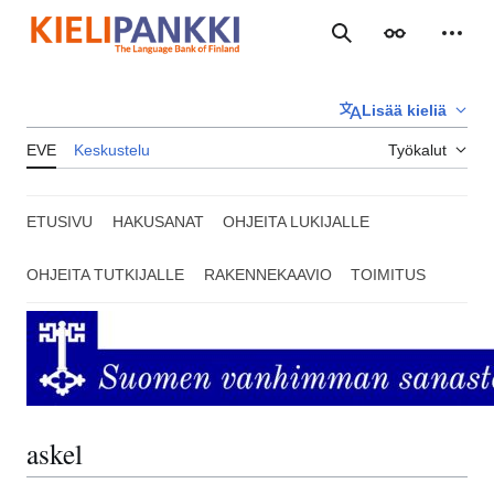
Siirry
sisältöön
Haku
Ulkoasu
Henki
Lisää kieliä
EVE
Keskustelu
Työkalut
ETUSIVU
HAKUSANAT
OHJEITA LUKIJALLE
OHJEITA TUTKIJALLE
RAKENNEKAAVIO
TOIMITUS
askel