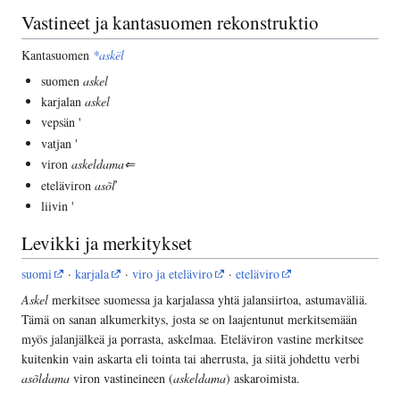
Vastineet ja kantasuomen rekonstruktio
Kantasuomen
*askël
suomen
askel
karjalan
askel
vepsän '
vatjan '
viron
askeldama⇐
eteläviron
asõľ
liivin '
Levikki ja merkitykset
suomi
·
karjala
·
viro ja eteläviro
·
eteläviro
Askel
merkitsee suomessa ja karjalassa yhtä jalansiirtoa, astumaväliä.
Tämä on sanan alkumerkitys, josta se on laajentunut merkitsemään
myös jalanjälkeä ja porrasta, askelmaa. Eteläviron vastine merkitsee
kuitenkin vain askarta eli tointa tai aherrusta, ja siitä johdettu verbi
asõldama
viron vastineineen (
askeldama
) askaroimista.