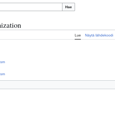
Hae
ization
Lue
Näytä lähdekoodi
rism
rism