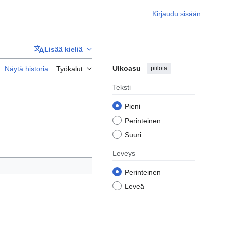
Kirjaudu sisään
Lisää kieliä
Ulkoasu
piilota
Näytä historia
Työkalut
Teksti
Pieni
Perinteinen
Suuri
Leveys
Perinteinen
Leveä