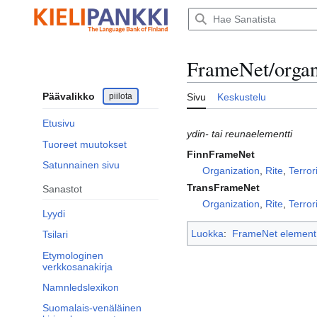
Siirry
sisältöön
FrameNet/organ
Päävalikko
piilota
Sivu
Keskustelu
Etusivu
ydin- tai reunaelementti
Tuoreet muutokset
FinnFrameNet
Satunnainen sivu
Organization
,
Rite
,
Terro
TransFrameNet
Sanastot
Organization
,
Rite
,
Terro
Lyydi
Luokka
:
FrameNet element
Tsilari
Etymologinen
verkkosanakirja
Namnledslexikon
Suomalais-venäläinen