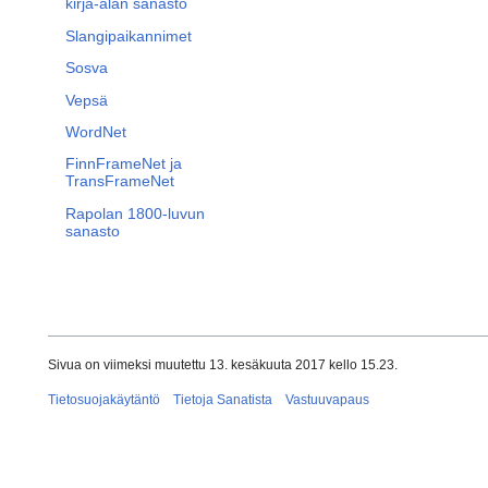
kirja-alan sanasto
Slangipaikannimet
Sosva
Vepsä
WordNet
FinnFrameNet ja
TransFrameNet
Rapolan 1800-luvun
sanasto
Sivua on viimeksi muutettu 13. kesäkuuta 2017 kello 15.23.
Tietosuojakäytäntö
Tietoja Sanatista
Vastuuvapaus