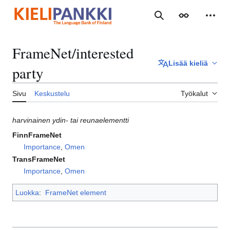
Siirry
sisältöön
Haku
Ulkoasu
Henki
FrameNet/interested
Lisää kieliä
party
Sivu
Keskustelu
Työkalut
harvinainen ydin- tai reunaelementti
FinnFrameNet
Importance
,
Omen
TransFrameNet
Importance
,
Omen
Luokka
:
FrameNet element