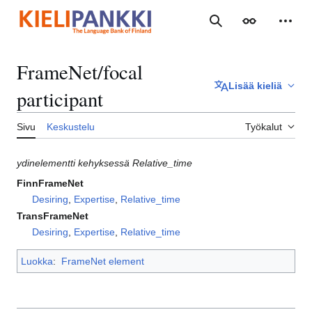
Siirry
sisältöön
Haku
Ulkoasu
Henki
FrameNet/focal
Lisää kieliä
participant
Sivu
Keskustelu
Työkalut
ydinelementti kehyksessä Relative_time
FinnFrameNet
Desiring
,
Expertise
,
Relative_time
TransFrameNet
Desiring
,
Expertise
,
Relative_time
Luokka
:
FrameNet element