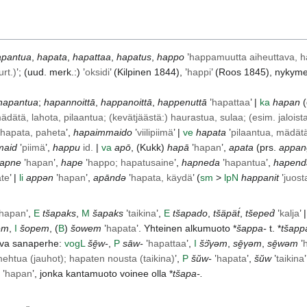
apantua
,
hapata
,
hapattaa
,
hapatus
,
happo
’
happamuutta aiheuttava, ha
rt.)
’; (uud. merk.:) ’
oksidi
’ (
Kilpinen
1844), ’
happi
’ (
Roos
1845), nykyme
hapantua
;
hapannoittā
,
happanoittā
,
happenuttā
’
hapattaa
’ |
ka
hapan
(
dätä, lahota, pilaantua; (kevätjäästä:) haurastua, sulaa; (esim. jaloist
hapata, paheta
’,
hapaimmaido
’
viilipiimä
’ |
ve
hapata
’
pilaantua, mädät
maid
’
piimä
’,
happu
id.
|
va
apō
, (
Kukk
)
hapā
’
hapan
’,
apata
(prs.
appan
apne
’
hapan
’,
hape
’
happo; hapatusaine
’,
hapneda
’
hapantua
’,
hapend
ate
’ |
li
appən
’
hapan
’,
apāndə
’
hapata, käydä
’ (
sm
>
lp
N
happanit
’
juost
hapan
’,
E
tšapaks
,
M
šapaks
’
taikina
’,
E
tšapado
,
tšäpät́
,
tšeped́
’
kalja
’ 
em
,
I
šopem
, (
B
)
šowem
’
hapata
’. Yhteinen alkumuoto *
šappa-
t. *
tšapp
ava sanaperhe:
vog
L
šē̮w-
,
P
sāw-
’
hapattaa
’,
I
šɔ̈̄γəm
,
sē̮γəm
,
sē̮wəm
’
htua (jauhot); hapaten nousta (taikina)
’,
P
šŭw-
’
hapata
’,
šŭw
’
taikina
’
hapan
’, jonka kantamuoto voinee olla *
tšapa-.