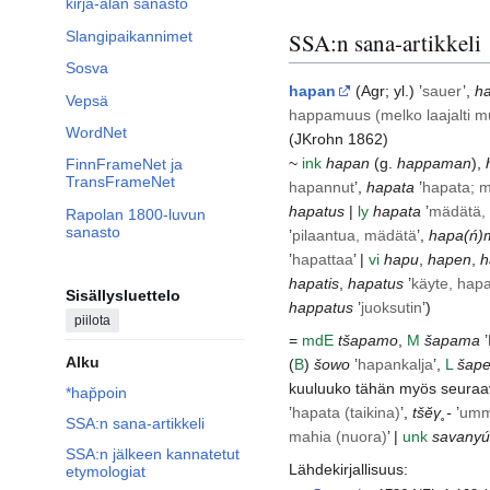
kirja-alan sanasto
Slangipaikannimet
SSA:n sana-artikkeli
Sosva
hapan
(
Agr
; yl.) ’
sauer
’,
h
Vepsä
happamuus (melko laajalti mu
WordNet
(
JKrohn
1862)
~
ink
hapan
(g.
happaman
),
FinnFrameNet ja
TransFrameNet
hapannut
’,
hapata
’
hapata; mä
hapatus
|
ly
hapata
’
mädätä, 
Rapolan 1800-luvun
sanasto
’
pilaantua, mädätä
’,
hapa(ń)
’
hapattaa
’ |
vi
hapu
,
hapen
,
h
hapatis
,
hapatus
’
käyte, hap
Sisällysluettelo
happatus
’
juoksutin
’)
piilota
=
md
E
tšapamo
,
M
šapama
’
Alku
(
B
)
šowo
’
hapankalja
’,
L
šap
kuuluuko tähän myös seura
*hap̆poin
’
hapata (taikina)
’,
tšĕγ˳-
’
umme
SSA:n sana-artikkeli
mahia (nuora)
’ |
unk
savanyú
SSA:n jälkeen kannatetut
Lähdekirjallisuus:
etymologiat