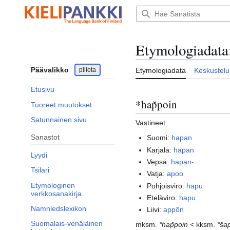
Siirry
sisältöön
Etymologiadata
Päävalikko
piilota
Etymologiadata
Keskustelu
Etusivu
*hap̆poin
Tuoreet muutokset
Satunnainen sivu
Vastineet:
Sanastot
Suomi:
hapan
Karjala:
hapan
Lyydi
Vepsä:
hapan-
Tsilari
Vatja:
apoo
Etymologinen
Pohjoisviro:
hapu
verkkosanakirja
Eteläviro:
hapu
Namnledslexikon
Liivi:
appõn
Suomalais-venäläinen
mksm.
*hap̆poin
< kksm.
*ša