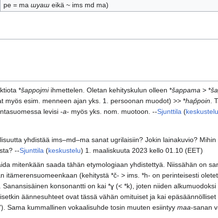
pe = ma
шуаш
eikä ~ ims md ma)
tiota *
šappojmi
ihmettelen. Oletan kehityskulun olleen *
šappama
> *
š
ivat myös esim. menneen ajan yks. 1. persoonan muodot) >> *
hap̆poin
. 
antasuomessa levisi -
a
- myös yks. nom. muotoon. --
Sjunttila
(
keskustel
lisuutta yhdistää ims–md–ma sanat ugrilaisiin? Jokin lainakuvio? Mih
sta? --
Sjunttila
(
keskustelu
) 1. maaliskuuta 2023 kello 01.10 (EET)
a taida mitenkään saada tähän etymologiaan yhdistettyä. Niissähän on san
an itämerensuomeenkaan (kehitystä *č- > ims. *h- on perinteisesti olete
). Sanansisäinen konsonantti on kai *ɣ (< *k), joten niiden alkumuodoksi tul
näisetkin äännesuhteet ovat tässä vähän omituiset ja kai epäsäännölliset
ta'). Sama kummallinen vokaalisuhde tosin muuten esiintyy
maa
-sanan v