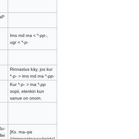
haP
Ims md ma < *-
pp
-,
ugr < *-
p
-
Rinnastus käy, jos kur
*-
p
- > ims md ma *-
pp
-
Kur *-
p
- > ma *-
pp
sopii, etenkin kun
sanue on onom.
šu
-
[Ks. ma–pe
lei
äännevastaavuuksista]