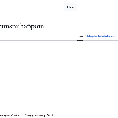
Hae
:
imsm:hap̆poin
Lue
Näytä lähdekoodi
ppojmi
< vksm.
*šappa-ma
(P.K.)