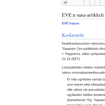
16
EVE:n sana-artikkeli
EVE:hapan
Keskustelu
Keskikantasuomen rekonstruk
*
šappojm
(*
jm
-päätteisiä ol
> *
happama
- sitten pohjoisk
21.19 (EET)
Löytyisiköhän mitään mahdol
oletus onomatopoieettisuude
Ei niitä ugrilaisia sanoj
sovi mariin eikä oikeasta
sille oikein ole perusteita
ugrilaisten kielten keski
(kantahantin *čiɣ- 'hapa