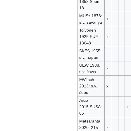
1852 Suomi:
18
MUSz 1873:
+
s.v. savanyú
Toivonen
1929 FUF:
x
136–8
SKES 1955:
s.v. hapan
UEW 1988:
x
s.v. ćawᴈ
EWTsch
2013: s.v.
x
šopo
Aikio
2015 SUSA:
+
65
Metsäranta
2020: 215–
x