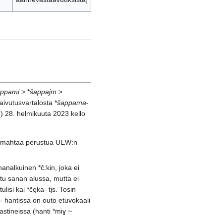
appami
> *
šappajm
>
Taivutusvartalosta *
šappama
-
u
) 28. helmikuuta 2023 kello
in mahtaa perustua UEW:n
analkuinen *č:kin, joka ei
ttu sanan alussa, mutta ei
isi kai *če̮ka- tjs. Tosin
 - hantissa on outo etuvokaali
astineissa (hanti *miɣ ~