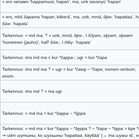
= ers
чапамо
'happamuus; hapan', ma, unk
savanyú
'hapan'
= ers, mkš
šapama
'hapan; kitkerä', ma, unk, mnsL
šē̮w
- 'hapattaa', 
šŭw
- 'hapata'
Tarkennus: = md ma; ? = unk, mnsL
šē̮w
-, I
šɔ̈̄γəm
,
sē̮γəm
,
sē̮wəm
'homeinen (jauho)', haP
šŭw
-, I
tšĕγ
- 'hapata'
Tarkennus: ims md ma < kur *
čappa
-; ugr < kur *
čapa
Tarkennus: ims md ma ? = ugr < kur *
čawə̮
~ *
čapa
; nomen-verbum;
onom.
Tarkennus: ims md ? = ma ugr
Tarkennus: = md ma < kur *
šappa
~ *
ši̮ppa
Tarkennus: = md ma < kur *
šappa
~ *
še̮ppa
? ~ *
šapa
~ *
še̮pa
> kpe *
⇒ udm
шутыны
, ko
шузьыны
'hapattaa, käyttää' (→ ma
шуаш
id., el