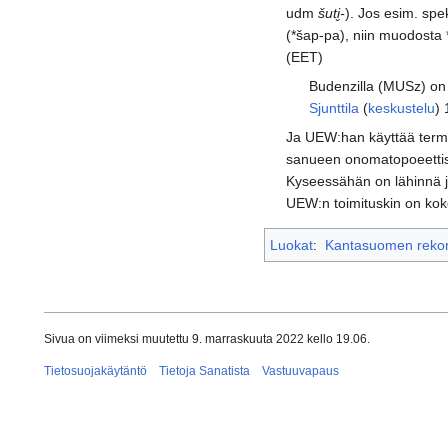
udm
šuti̬-
). Jos esim. spe
(*šap-pa), niin muodosta *š
(EET)
Budenzilla (MUSz) on
Sjunttila
(
keskustelu
) 
Ja UEW:han käyttää termiä
sanueen onomatopoeettisu
Kyseessähän on lähinnä jo
UEW:n toimituskin on koken
Luokat
:
Kantasuomen rekons
Sivua on viimeksi muutettu 9. marraskuuta 2022 kello 19.06.
Tietosuojakäytäntö
Tietoja Sanatista
Vastuuvapaus