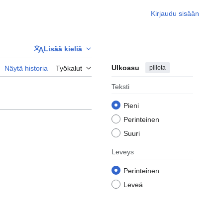
Kirjaudu sisään
Lisää kieliä
Ulkoasu
piilota
Näytä historia
Työkalut
Teksti
Pieni
Perinteinen
Suuri
Leveys
Perinteinen
Leveä