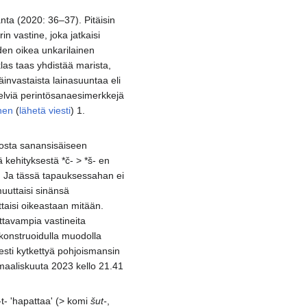
anta (2020: 36–37). Pitäisin
in vastine, joka jatkaisi
den oikea unkarilainen
klas taas yhdistää marista,
invastaista lainasuuntaa eli
Selviä perintösanaesimerkkejä
nen
(
lähetä viesti
) 1.
tiosta sanansisäiseen
kehityksestä *č- > *š- en
. Ja tässä tapauksessahan ei
muuttaisi sinänsä
aisi oikeastaan mitään.
ottavampia vastineita
ekonstruoidulla muodolla
isesti kytkettyä pohjoismansin
 maaliskuuta 2023 kello 21.41
ŭ-t- 'hapattaa' (> komi
šut-
,