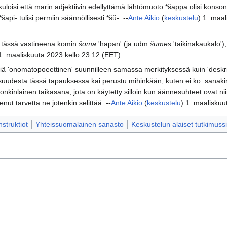
kuloisi että marin adjektiivin edellyttämä lähtömuoto *šappa olisi konsona
api- tulisi permiin säännöllisesti *šŭ-. --
Ante Aikio
(
keskustelu
) 1. maa
 tässä vastineena komin
šoma
'hapan' (ja udm
šumes
'taikinakaukalo'
1. maaliskuuta 2023 kello 23.12 (EET)
 'onomatopoeettinen' suunnilleen samassa merkityksessä kuin 'deskript
udesta tässä tapauksessa kai perustu mihinkään, kuten ei ko. sanak
nkinlainen taikasana, jota on käytetty silloin kun äännesuhteet ovat nii
ut tarvetta ne jotenkin selittää. --
Ante Aikio
(
keskustelu
) 1. maaliskuu
truktiot
Yhteissuomalainen sanasto
Keskustelun alaiset tutkimussi