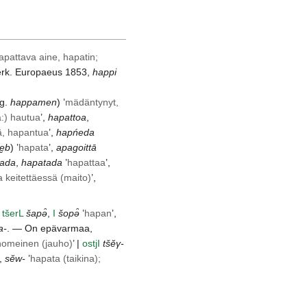
pattava aine, hapatin;
rk. Europaeus 1853,
happi
g.
happamen
) ’
mädäntynyt,
a:) hautua
’,
hapattoa
,
ä, hapantua
’,
hapńeda
e̮b
) ’
hapata
’,
apagoittā
ada
,
hapatada
’
hapattaa
’,
a keitettäessä (maito)
’,
|
tšer
L
šapə̑
,
I
šopə̑
’
hapan
’,
a-
. — On epävarmaa,
homeinen (jauho)
’ |
ostj
I
tšĕγ-
’,
sĕw-
’
hapata (taikina);