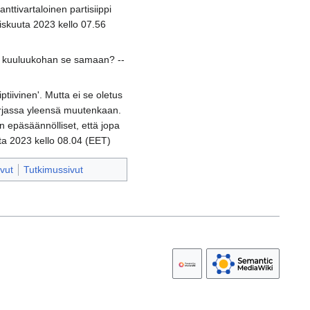
nttivartaloinen partisiippi
liskuuta 2023 kello 07.56
), kuuluukohan se samaan? --
iivinen'. Mutta ei se oletus
irjassa yleensä muutenkaan.
n epäsäännölliset, että jopa
ta 2023 kello 08.04 (EET)
vut
Tutkimussivut