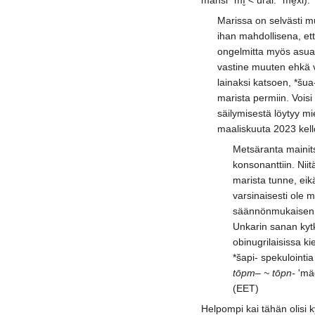
mansi *mī̮ < ural. *me̮xi).
Marissa on selvästi m
ihan mahdollisena, että
ongelmitta myös asua 
vastine muuten ehkä 
lainaksi katsoen, *šua
marista permiin. Voisi
säilymisestä löytyy mi
maaliskuuta 2023 kel
Metsäranta mainits
konsonanttiin. Niit
marista tunne, eik
varsinaisesti ole 
säännönmukaisen ä
Unkarin sanan kytk
obinugrilaisissa ki
*šapi- spekulointia
tōpm– ~ tōpn-
'mäd
(EET)
Helpompi kai tähän olisi 