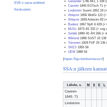
Ganander
1786 NFL 1 108 (
EVE:n sana-artikkeli
Castrén
1845 EGTsch 71 (+ 
Keskustelu
Lindström
Suomi 1852 18 (+
Ahlqvist
1856 WotGr 122 (+
Ahlqvist
1859 Anteckn 83 (+
Budenz
1867 NyK 6 429 (+ l
MUSz
1873–81 332 (+ vog o
Setälä
1890–91 ÄH 266 (+ k
Wiklund
1896 SUST 10 138 
Toivonen
1929 FUF 20 136 (?
SKES
1955 56
UEW
1988 54
[
hapan
Álgu-tietokannassa
]
SSA:n jälkeen kannat
Lähde, s.
M
S
E
L
Castrén
1845: 71
Lindström