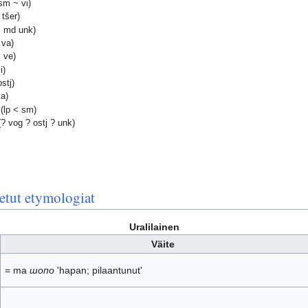
sm ~ vi)
tšer)
 md unk)
 va)
 ve)
i)
stj)
a)
(lp < sm)
 vog ? ostj ? unk)
etut etymologiat
Uralilainen
Väite
= ma
шопо
'hapan; pilaantunut'