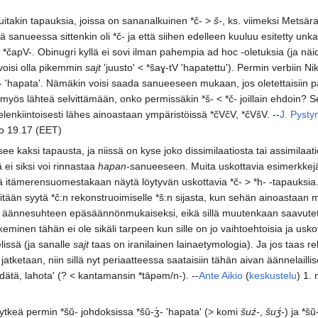
uitakin tapauksia, joissa on sananalkuinen *č- >
š-
, ks. viimeksi Metsär
 sanueessa sittenkin oli *č- ja että siihen edelleen kuuluu esitetty unkar
*čapV-. Obinugri kyllä ei sovi ilman pahempia ad hoc -oletuksia (ja näi
voisi olla pikemmin
sajt
'juusto' < *šaɣ-tV 'hapatettu'). Permin verbiin Ni
- 'hapata'. Nämäkin voisi saada sanueeseen mukaan, jos oletettaisiin pä
 myös lähteä selvittämään, onko permissäkin *š- < *č- joillain ehdoin? 
elenkiintoisesti lähes ainoastaan ympäristöissä *čVčV, *čVšV. --
J. Pysty
lo 19.17 (EET)
ee kaksi tapausta, ja niissä on kyse joko dissimilaatiosta tai assimilaa
ä ei siksi voi rinnastaa
hapan
-sanueeseen. Muita uskottavia esimerkkejä 
ä itämerensuomestakaan näytä löytyvän uskottavia *č- > *h- -tapauksia
mitään syytä *č:n rekonstruoimiselle *š:n sijasta, kun sehän ainoastaan 
ännesuhteen epäsäännönmukaiseksi, eikä sillä muutenkaan saavutett
eminen tähän ei ole sikäli tarpeen kun sille on jo vaihtoehtoisia ja usk
elissä (ja sanalle
sajt
taas on iranilainen lainaetymologia). Ja jos taas r
 jatketaan, niin sillä nyt periaatteessa saataisiin tähän aivan äännelaill
ätä, lahota' (? < kantamansin *tāpǝm/n-). --
Ante Aikio
(
keskustelu
) 1.
kytkeä permin *šŭ- johdoksissa *šŭ-ʒ́- 'hapata' (> komi
šuź-
,
šuʒ́-
) ja *š