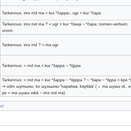
Tarkennus: ims md ma < kur *
čappa
-; ugr < kur *
čapa
Tarkennus: ims md ma ? = ugr < kur *
čawə̮
~ *
čapa
; nomen-verbum;
onom.
Tarkennus: ims md ? = ma ugr
Tarkennus: = md ma < kur *
šappa
~ *
ši̮ppa
Tarkennus: = md ma < kur *
šappa
~ *
še̮ppa
? ~ *
šapa
~ *
še̮pa
> kpe *
⇒ udm
шутыны
, ko
шузьыны
'hapattaa, käyttää' (→ ma
шуаш
id., el
pe = ma
шуаш
eikä ~ ims md ma)
ut