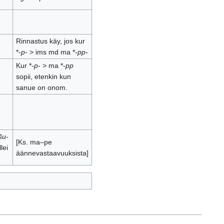
Rinnastus käy, jos kur
*-
p
- > ims md ma *-
pp
-
Kur *-
p
- > ma *-
pp
sopii, etenkin kun
sanue on onom.
šu
-
[Ks. ma–pe
lei
äännevastaavuuksista]