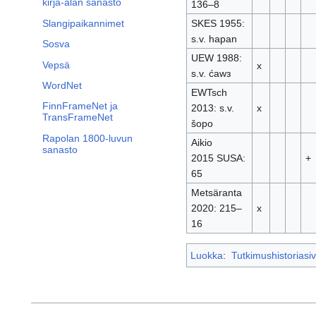
kirja-alan sanasto
136–8
Slangipaikannimet
SKES 1955:
s.v. hapan
Sosva
UEW 1988:
Vepsä
x
s.v. ćawᴈ
WordNet
EWTsch
FinnFrameNet ja
2013: s.v.
x
TransFrameNet
šopo
Rapolan 1800-luvun
Aikio
sanasto
2015 SUSA:
+
65
Metsäranta
2020: 215–
x
16
Luokka
:
Tutkimushistoriasiv