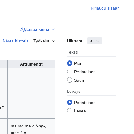
Kirjaudu sisään
Lisää kieliä
Ulkoasu
piilota
Näytä historia
Työkalut
Teksti
Pieni
Argumentit
Perinteinen
Suuri
Leveys
Perinteinen
haP
Leveä
Ims md ma < *-
pp
-,
ugr < *-
p
-