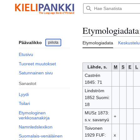
Siirry
sisältöön
Etymologiadata
Päävalikko
piilota
Etymologiadata
Keskustelu
Etusivu
Tuoreet muutokset
Lähde, s.
M
S
E
L
Satunnainen sivu
Castrén
1845: 71
Sanastot
Lindström
Lyydi
1852 Suomi:
Tsilari
18
Etymologinen
MUSz 1873:
+
verkkosanakirja
s.v. savanyú
Namnledslexikon
Toivonen
1929 FUF:
x
Suomalais-venäläinen