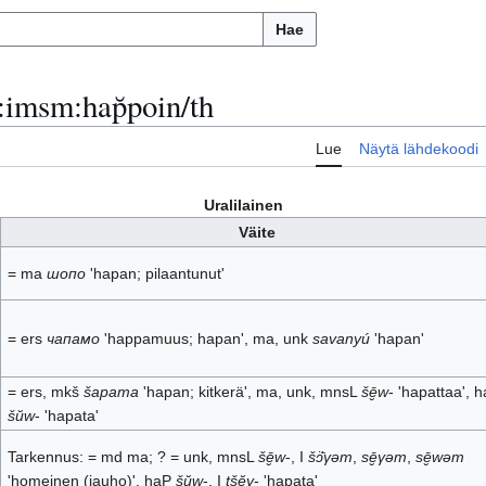
Hae
:
imsm:hap̆poin/th
Lue
Näytä lähdekoodi
Uralilainen
Väite
= ma
шопо
'hapan; pilaantunut'
= ers
чапамо
'happamuus; hapan', ma, unk
savanyú
'hapan'
= ers, mkš
šapama
'hapan; kitkerä', ma, unk, mnsL
šē̮w
- 'hapattaa', 
šŭw
- 'hapata'
Tarkennus: = md ma; ? = unk, mnsL
šē̮w
-, I
šɔ̈̄γəm
,
sē̮γəm
,
sē̮wəm
'homeinen (jauho)', haP
šŭw
-, I
tšĕγ
- 'hapata'