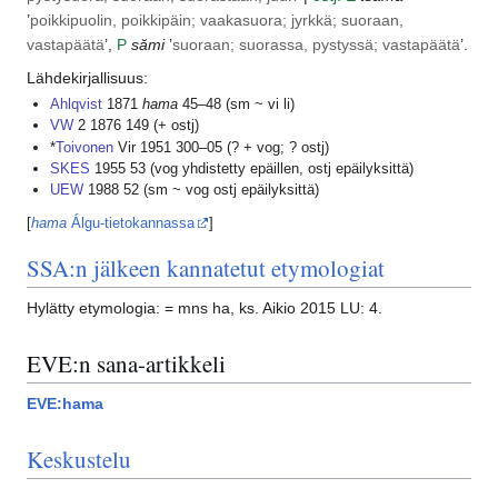
’
poikkipuolin, poikkipäin; vaakasuora; jyrkkä; suoraan,
vastapäätä
’,
P
sămi
’
suoraan; suorassa, pystyssä; vastapäätä
’.
Lähdekirjallisuus:
Ahlqvist
1871
hama
45–48 (sm ~ vi li)
VW
2 1876 149 (+ ostj)
*
Toivonen
Vir 1951 300–05 (? + vog; ? ostj)
SKES
1955 53 (vog yhdistetty epäillen, ostj epäilyksittä)
UEW
1988 52 (sm ~ vog ostj epäilyksittä)
[
hama
Álgu-tietokannassa
]
SSA:n jälkeen kannatetut etymologiat
Hylätty etymologia: = mns ha, ks. Aikio 2015 LU: 4.
EVE:n sana-artikkeli
EVE:hama
Keskustelu