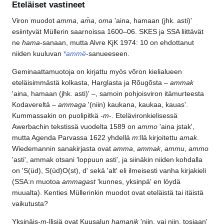
Eteläiset vastineet
Viron muodot
amma
,
am̄a
,
oma
'aina, hamaan (jhk. asti)'
esiintyvät Müllerin saarnoissa 1600–06. SKES ja SSA liittävät
ne
hama
-sanaan, mutta Alvre KjK 1974: 10 on ehdottanut
niiden kuuluvan
*
ammë
-sanueeseen.
Geminaattamuotoja on kirjattu myös võron kielialueen
eteläisimmästä kolkasta, Harglasta ja Rõugõsta –
ammak
'aina, hamaan (jhk. asti)' –, samoin pohjoisviron itämurteesta
Kodavereltä –
ammaga
'(niin) kaukana, kaukaa, kauas'.
Kummassakin on puolipitkä -
m
-. Etelävironkielisessä
Awerbachin tekstissä vuodelta 1589 on
ammo
'aina jstak',
mutta Agenda Parvassa 1622 yhdellä
m
:llä kirjoitettu
amak
.
Wiedemannin sanakirjasta ovat
amma
,
ammak
,
ammu
,
ammo
'asti', ammak otsani 'loppuun asti', ja siinäkin niiden kohdalla
on 'S(üd), S(üd)O(st), d' sekä 'alt' eli ilmeisesti vanha kirjakieli
(SSA:n muotoa
ammagast
'kunnes, yksinpä' en löydä
muualta). Kenties Müllerinkin muodot ovat eteläistä tai itäistä
vaikutusta?
Yksinäis-
m
-llisiä ovat Kuusalun
hamanik
'niin, vai niin, tosiaan'