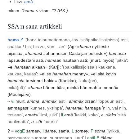
Liivi:
amā
mksm.
*hama
< vksm.
*?
(P.K.)
SSA:n sana-artikkeli
hama
’
(harv. taipumattomana, tav. sisäpaikallissijoissa) asti,
saakka
/
bis, bis zu, von... an
’: (
Agr
»
hama
nyt teste
aijasta», »
hamast
Johannesen Castaijan peiuiste»)
hamasta
lapsuudestani asti,
hamaan
hautaan asti; (murt. myös) ’
pitkä
’:
»ei
hamaan
aikaan» (
Karj
); ’
(paikallissijoissa:) kaukana,
kaukaa, kauas
’: »ei se
hamahan
menny», »ei sitä kovin
hamasta
tarvinnut hakia» (Kurikka); ’
kuka(pa),
mikä(pä)
’: »
hama
hänen tiäsi, minkä hän mahto mennä»
(Mouhijärvi)
~
vi
murt.
amma
,
ammak
’
asti
’,
ammak otsani
’
loppuun asti
’,
ammagast
’
kunnes, yksinpä
’,
hamanik
,
hamaga
’
niin, vai niin,
tosiaan
’,
amatsi
’
ilmi, julki
’ |
li
amā
’
kaikki, koko
’,
a. sīeks
’
siitä
huolimatta
’,
a. sūr
’
suurin
’
? =
vog
E
šamāw
,
I
šamə
,
samə
,
L
šoməγ
,
P
soma
’
jyrkkä,
pystysuora; suoraan, suorastaan, juuri
’ |
ostj
I
E
tšăma