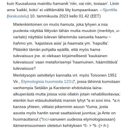
kuin Kuusalussa mainittu
hamanik
'niin, vai niin, tosiaan'. Liivin
ama
'kaikki, koko' ei välttämättä liity kumpaankaan. --
Sjunttila
(
keskustelu
) 10. tammikuuta 2023 kello 01.42 (EET)
Mielenkiintoinen on muös
hamuta
, joka lyhyen
a
:nsa
puolesta näyttää liittyvän tähän mutta muutoin (merkitys,
u
-
vartalo) näyttäisi tulevan lähemmäs sanueita
haamu
~
hahmo
ym. 'kajastava asia' ja
haamata
ym. 'hapuilla'.
Pitäisikö tämän pohjalta epäillä, että myös
hama
tulevaisuus
jne. ei olekaan kirjaimellisesti 'kaukainen
tulevaisuus' vaan metaforisempi 'haamuinen, häämöttävä'
tulevaisuus?
Merkitysopin selvittelyn kannalta vrt. myös Toivonen 1951
Vir.,
Etymologisia huomioita 123
, jossa lähinnä kumotaan
vanhempia Setälän ja Karstenin ehdotuksia laina-
alkuperästä mutta joissa voisi ollakin jotain rehabilisoitavaa;
etenkin kun etäsukukielistä mansin lyhyt *a ei sovi ims. *a:n
kanssa yhteen, viittaisi pikemmin asuun *čuma, josta
asusta myös hantin sanat saattaisivat juontua; ja Ante on
huomauttanut (
*
toci
-sanueen uudessa etymologiassaan)
itämerensuomeen oletetun kehityksen *č- > *š- (>
h
-)