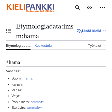
Siirry
sisältöön
Haku
Ulkoasu
Henki
Etymologiadata
:
ims
Lisää kieliä
Vaihda sisällysluettelo
m:hama
Etymologiadata
Keskustelu
Työkalut
*hama
Vastineet:
Suomi:
hama
Karjala:
Vepsä:
Vatja:
Pohjoisviro:
amma⇐
Eteläviro:
ammak⇐