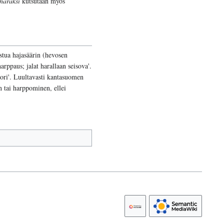
häräksi
kutsutaan myös
istua hajasäärin (hevosen
harppaus; jalat harallaan seisova'.
ori'. Luultavasti kantasuomen
n tai harppominen, ellei