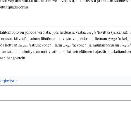
tä vepsään saakka taas uroshirveä. Vatjassa, inkeroisessa ja Inkerin suomessa
ttus quadricornis.
 lähtömuoto on johdos verbistä, jota liettuassa vastaa
žergti
'levittää (jalkansa); 
a; nousta, kiivetä'. Lainan lähtömuotoa vastaava johdos on liettuan
žarga
'askel, 
ös liettuan
žirgas
'ratsuhevonen', lätin
zirgs
'hevonen' ja muinaispreussin
sirgis
'
 on urosnaudan nimityksen motivaationa ollut vetoeläimen hajasäärin askeltamine
taan hangoittelu.
logiasivut