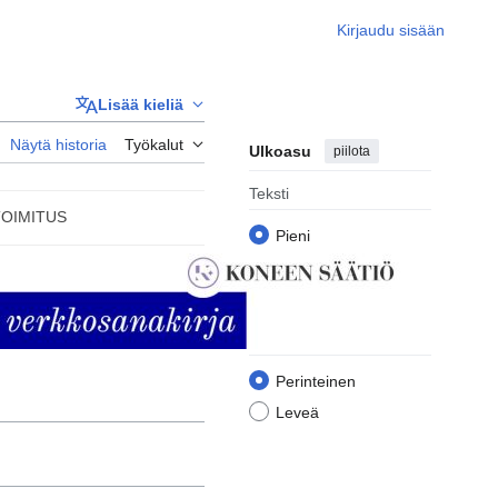
Kirjaudu sisään
Lisää kieliä
Näytä historia
Työkalut
Ulkoasu
piilota
Teksti
TOIMITUS
Pieni
Perinteinen
Suuri
Leveys
Perinteinen
Leveä