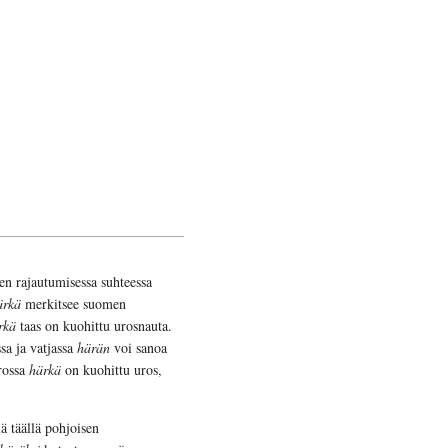
en rajautumisessa suhteessa
ärkä
merkitsee suomen
rkä
taas on kuohittu urosnauta.
sa ja vatjassa
härän
voi sanoa
irossa
härkä
on kuohittu uros,
ä täällä pohjoisen