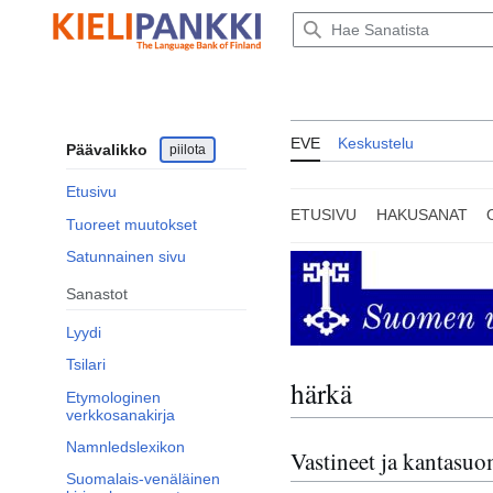
Siirry
sisältöön
EVE
Keskustelu
Päävalikko
piilota
Etusivu
ETUSIVU
HAKUSANAT
Tuoreet muutokset
Satunnainen sivu
Sanastot
Lyydi
Tsilari
härkä
Etymologinen
verkkosanakirja
Namnledslexikon
Vastineet ja kantasu
Suomalais-venäläinen