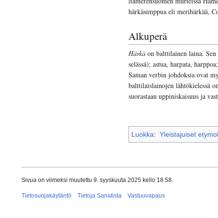
itämerensuomen murteissa Hämees
härkäsimppua eli merihärkää, Co
Alkuperä
Härkä
on balttilainen laina. Sen
selässä); astua, harpata, harppo
Saman verbin johdoksia ovat my
balttilaislainojen lähtökielessä
suorastaan uppiniskaisuus ja vas
Luokka
:
Yleistajuiset etymo
Sivua on viimeksi muutettu 9. syyskuuta 2025 kello 18.58.
Tietosuojakäytäntö
Tietoja Sanatista
Vastuuvapaus