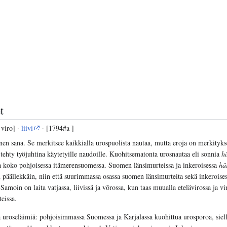
t
 viro] ·
liivi
· [1794#a ]
en sana. Se merkitsee kaikkialla urospuolista nautaa, mutta eroja on merkityks
tehty työjuhtina käytetyille naudoille. Kuohitsematonta urosnautaa eli sonnia
h
a koko pohjoisessa itämerensuomessa. Suomen länsimurteissa ja inkeroisessa
hä
n päällekkäin, niin että suurimmassa osassa suomen länsimurteita sekä inkeroises
amoin on laita vatjassa, liivissä ja võrossa, kun taas muualla etelävirossa ja v
eissa.
 uroseläimiä: pohjoisimmassa Suomessa ja Karjalassa kuohittua urosporoa, siell