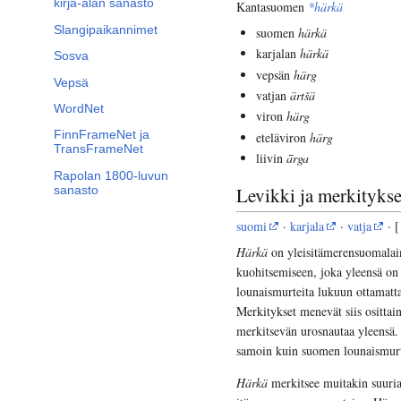
kirja-alan sanasto
Kantasuomen
*härkä
Slangipaikannimet
suomen
härkä
karjalan
härkä
Sosva
vepsän
härg
Vepsä
vatjan
ärtšä
WordNet
viron
härg
FinnFrameNet ja
eteläviron
härg
TransFrameNet
liivin
ǟrga
Rapolan 1800-luvun
sanasto
Levikki ja merkitykse
suomi
·
karjala
·
vatja
· [
Härkä
on yleisitämerensuomalain
kuohitsemiseen, joka yleensä on 
lounaismurteita lukuun ottamatt
Merkitykset menevät siis osittai
merkitsevän urosnautaa yleensä. S
samoin kuin suomen lounaismurt
Härkä
merkitsee muitakin suuria