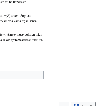
sta tai haluamisesta
sta *
(H)atsmā
. Sopivaa
liryhmässä kanta-arjan sanaa
isten äännevastaavuuksien takia
ei ole systemaattisesti tutkittu.