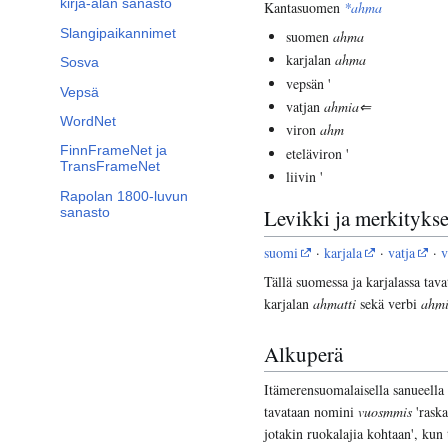
kirja-alan sanasto
Kantasuomen
*ahma
Slangipaikannimet
suomen
ahma
karjalan
ahma
Sosva
vepsän '
Vepsä
vatjan
ahmia⇐
WordNet
viron
ahm
FinnFrameNet ja
eteläviron '
TransFrameNet
liivin '
Rapolan 1800-luvun
sanasto
Levikki ja merkitykse
suomi
·
karjala
·
vatja
·
v
Tällä suomessa ja karjalassa tav
karjalan
ahmatti
sekä verbi
ahm
Alkuperä
Itämerensuomalaisella sanueella 
tavataan nomini
vuosmmis
'raska
jotakin ruokalajia kohtaan', kun