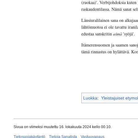
(ruokaa)'. Verbijohdoksia kute
raskaudentilassa. Nämä sanat seli
Länsiuralilainen sana on alkujaa
lähtömuotoa ei ole tavattu irani
edustaa sanskritin
aśmā
'syöjä'.
Itämerensuomen ja saamen sanoj
tämä rinnastus on hylättävä. Komi
Luokka
:
Yleistajuiset etymo
Sivua on viimeksi muutettu 16. lokakuuta 2024 kello 00.10.
Tietosuojakäytäntö
Tietoja Sanatista
Vastuuvapaus