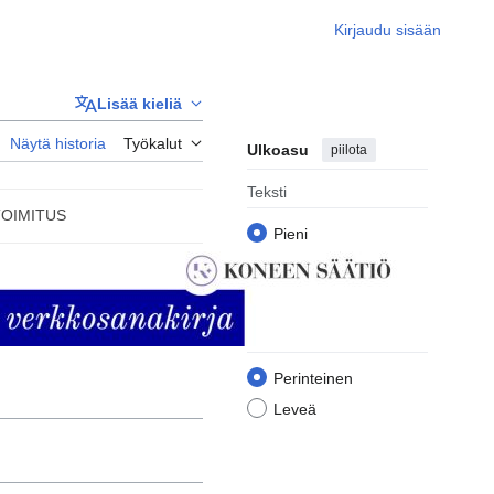
Kirjaudu sisään
Lisää kieliä
Näytä historia
Työkalut
Ulkoasu
piilota
Teksti
TOIMITUS
Pieni
Perinteinen
Suuri
Leveys
Perinteinen
Leveä