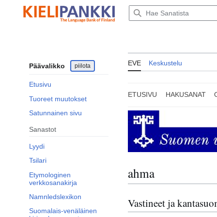
Siirry
sisältöön
EVE
Keskustelu
Päävalikko
piilota
Etusivu
ETUSIVU
HAKUSANAT
Tuoreet muutokset
Satunnainen sivu
Sanastot
Lyydi
Tsilari
ahma
Etymologinen
verkkosanakirja
Namnledslexikon
Vastineet ja kantasu
Suomalais-venäläinen