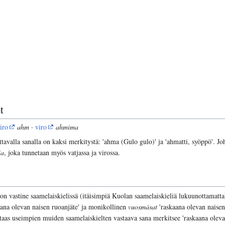
t
iro
ahm
·
viro
ahmima
attavalla sanalla on kaksi merkitystä: 'ahma (Gulo gulo)' ja 'ahmatti, syöppö'. 
ia
, joka tunnetaan myös vatjassa ja virossa.
on vastine saamelaiskielissä (itäisimpiä Kuolan saamelaiskieliä lukuunottamatt
ana olevan naisen ruoanjäte' ja monikollinen
vuosmásat
'raskaana olevan naisen
 taas useimpien muiden saamelaiskielten vastaava sana merkitsee 'raskaana oleva