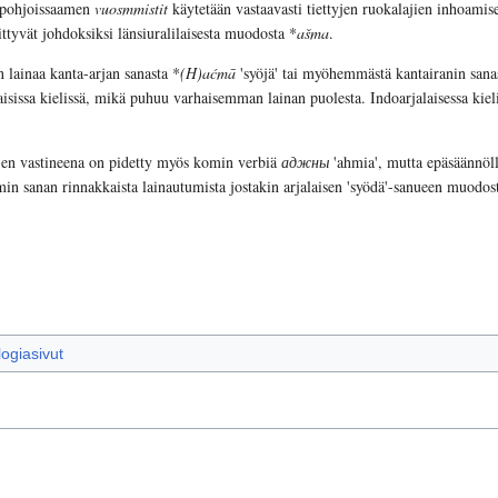
n pohjoissaamen
vuosmmistit
käytetään vastaavasti tiettyjen ruokalajien inhoamise
ttyvät johdoksiksi länsiuralilaisesta muodosta *
ašma
.
n lainaa kanta-arjan sanasta *
(H)aćmā
'syöjä' tai myöhemmästä kantairanin sana
laisissa kielissä, mikä puhuu varhaisemman lainan puolesta. Indoarjalaisessa kie
en vastineena on pidetty myös komin verbiä
аджны
'ahmia', mutta epäsäännöll
n sanan rinnakkaista lainautumista jostakin arjalaisen 'syödä'-sanueen muodosta 
logiasivut