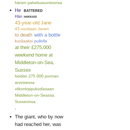
hänen palveluasuntoonsa
He
battered
Hän
hakkasi
43-year-old Jane
43-vuotiaan Janen
to death
with a bottle
kuoliaaksi
pullolla
at their £275,000
weekend home at
Middleton-on-Sea,
Sussex
heidän 275 000 punnan
arvoisessa
viikonloppukodissaan
Middleton-on-Seassa,
Sussexissa
.
The giant, who by now
had reached her, was