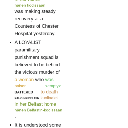
hänen kodissaan,
was making steady
recovery at a
Countess of Chester
Hospital yesterday.
A LOYALIST
paramilitary
punishment squad is
believed to be behind
the vicious murder of
a woman
who
was
naisen
<empty>
battered
to death
pahoinpideltiin
kuoliaaksi
in her Belfast home
hänen Belfastin-kodissaan
.
It is understood some