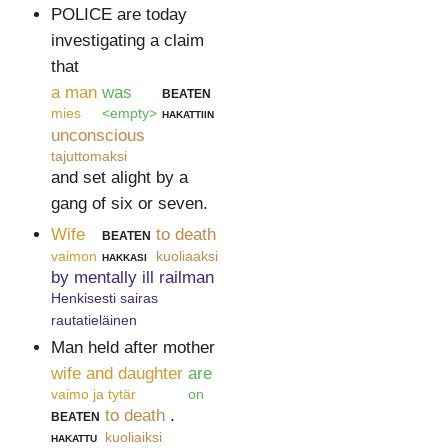
POLICE are today
investigating a claim
that
a man
was
beaten
mies
<empty>
hakattiin
unconscious
tajuttomaksi
and set alight by a
gang of six or seven.
Wife
beaten
to death
vaimon
hakkasi
kuoliaaksi
by mentally ill railman
Henkisesti sairas
rautatieläinen
Man held after mother
wife and daughter
are
vaimo ja tytär
on
beaten
to death
.
hakattu
kuoliaiksi