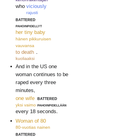
who
viciously
rajusti
battered
pahoinpidellyt
her tiny baby
hänen pikkuruisen
vauvansa
to death
.
kuoliaaksi
And in the US one
woman continues to be
raped every three
minutes,
one wife
battered
yksi vaimo
pahoinpidellään
every 18 seconds.
Woman of 80
80-vuotias nainen
battered