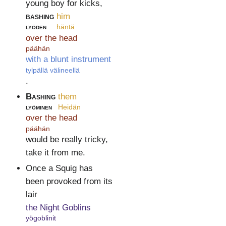
young boy for kicks,
bashing
him
lyöden
häntä
over the head
päähän
with a blunt instrument
tylpällä välineellä
.
Bashing
them
lyöminen
Heidän
over the head
päähän
would be really tricky,
take it from me.
Once a Squig has
been provoked from its
lair
the Night Goblins
yögoblinit