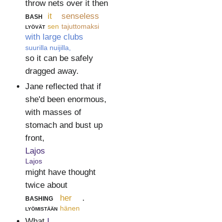
throw nets over it then
bash
it
senseless
lyövät
sen
tajuttomaksi
with large clubs
suurilla nuijilla,
so it can be safely
dragged away.
Jane reflected that if
she'd been enormous,
with masses of
stomach and bust up
front,
Lajos
Lajos
might have thought
twice about
bashing
her
.
lyömistään
hänen
What
I