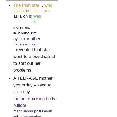
The Irish star
,
who
Irlantilainen tähti
jota
as a child
was
oli
battered
pahoinpidellyt
by her mother
hänen äitinsä
, revealed that she
went to a psychiatrist
to sort out her
problems.
A TEENAGE mother
yesterday vowed to
stand by
the pot-smoking body-
builder
marihuanaa polttelevan
kehonrakentajan