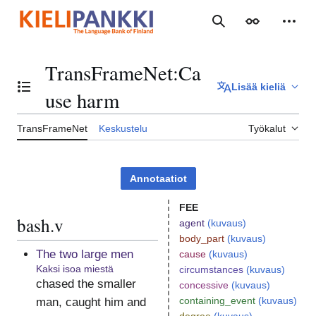
Siirry
sisältöön
Haku
Ulkoasu
Henki
TransFrameNet
:
Ca
Lisää kieliä
Vaihda sisällysluettelo
use harm
TransFrameNet
Keskustelu
Työkalut
Annotaatiot
FEE
bash.v
agent
(kuvaus)
body_part
(kuvaus)
The two large men
cause
(kuvaus)
Kaksi isoa miestä
circumstances
(kuvaus)
chased the smaller
concessive
(kuvaus)
containing_event
(kuvaus)
man, caught him and