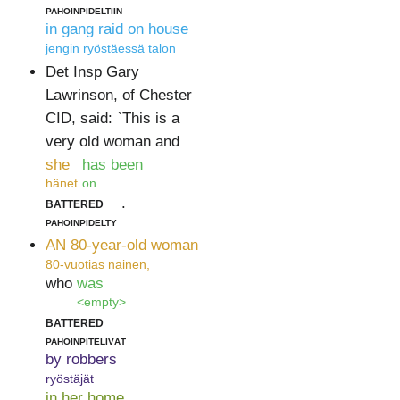
pahoinpideltiin
in gang raid on house
jengin ryöstäessä talon
Det Insp Gary
Lawrinson, of Chester
CID, said: `This is a
very old woman and
she
has been
hänet
on
battered
.
pahoinpidelty
AN 80-year-old woman
80-vuotias nainen,
who
was
<empty>
battered
pahoinpitelivät
by robbers
ryöstäjät
in her home