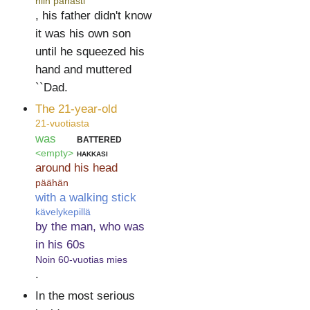
niin pahasti
, his father didn't know
it was his own son
until he squeezed his
hand and muttered
``Dad.
The 21-year-old
21-vuotiasta
was
battered
<empty>
hakkasi
around his head
päähän
with a walking stick
kävelykepillä
by the man, who was
in his 60s
Noin 60-vuotias mies
.
In the most serious