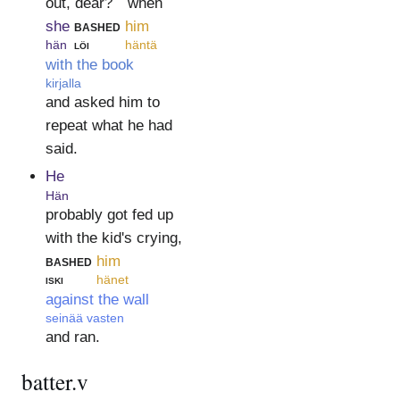
out, dear? ``when
she
bashed
him
hän
löi
häntä
with the book
kirjalla
and asked him to
repeat what he had
said.
He
Hän
probably got fed up
with the kid's crying,
bashed
him
iski
hänet
against the wall
seinää vasten
and ran.
batter.v