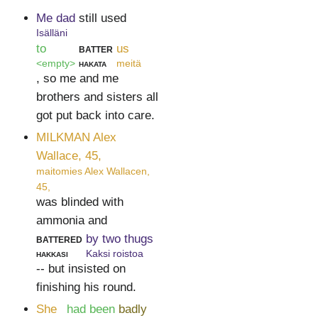
Me dad
still used
Isälläni
to
batter
us
<empty>
hakata
meitä
, so me and me
brothers and sisters all
got put back into care.
MILKMAN Alex
Wallace, 45,
maitomies Alex Wallacen,
45,
was blinded with
ammonia and
battered
by two thugs
hakkasi
Kaksi roistoa
-- but insisted on
finishing his round.
She
had been
badly