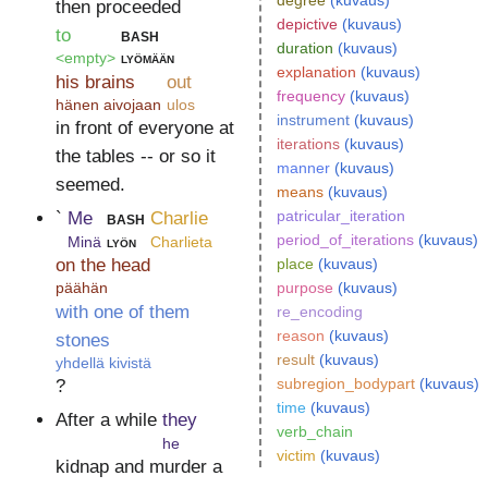
degree
(kuvaus)
then proceeded
depictive
(kuvaus)
to
bash
duration
(kuvaus)
<empty>
lyömään
explanation
(kuvaus)
his brains
out
frequency
(kuvaus)
hänen aivojaan
ulos
instrument
(kuvaus)
in front of everyone at
iterations
(kuvaus)
the tables -- or so it
manner
(kuvaus)
seemed.
means
(kuvaus)
patricular_iteration
`
Me
bash
Charlie
period_of_iterations
(kuvaus)
Minä
lyön
Charlieta
on the head
place
(kuvaus)
purpose
(kuvaus)
päähän
with one of them
re_encoding
reason
(kuvaus)
stones
result
(kuvaus)
yhdellä kivistä
subregion_bodypart
(kuvaus)
?
time
(kuvaus)
After a while
they
verb_chain
he
victim
(kuvaus)
kidnap and murder a