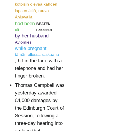
kotoisin olevaa kahden
lapsen äitiä, rouva
Ahluwalia
had been
beaten
oli
hakannut
by her husband
Aviomies
while pregnant
tämän ollessa raskaana
, hit in the face with a
telephone and had her
finger broken.
Thomas Campbell was
yesterday awarded
£4,000 damages by
the Edinburgh Court of
Session, following a
three-day hearing into
a claim that