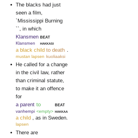
The blacks had just
seen a film,
`Mississippi Burning
``, in which
Klansmen
beat
Klansmen
hakkasi
a black child
to death
.
mustan lapsen
kuoliaaksi
He called for a change
in the civil law, rather
than criminal statute,
to make it an offence
for
a parent
to
beat
vanhempi
<empty>
hakkaa
a child
, as in Sweden.
lapsen
There are