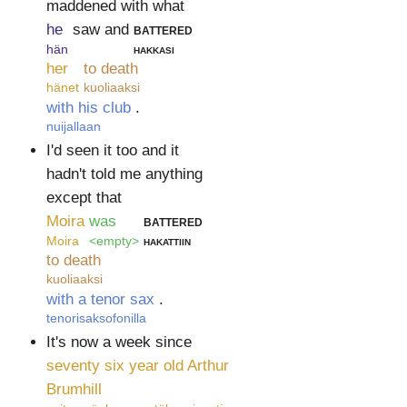
maddened with what
he
saw and
battered
hän
hakkasi
her
to death
hänet
kuoliaaksi
with his club
.
nuijallaan
I'd seen it too and it
hadn't told me anything
except that
Moira
was
battered
Moira
<empty>
hakattiin
to death
kuoliaaksi
with a tenor sax
.
tenorisaksofonilla
It's now a week since
seventy six year old Arthur
Brumhill