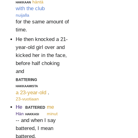
hakkaan
häntä
with the club
nuijalla
for the same amount of
time.
He then knocked a 21-
year-old girl over and
kicked her in the face,
before half choking
and
battering
hakkaamista
a 23-year-old
.
23-vuotiaan
He
battered
me
Hän
hakkasi
minut
-- and when I say
battered, I mean
battered.