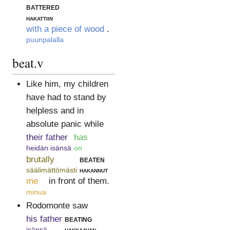
battered
hakattiin
with a piece of wood
.
puunpalalla
beat.v
Like him, my children
have had to stand by
helpless and in
absolute panic while
their father
has
heidän isänsä
on
brutally
beaten
säälimättömästi
hakannut
me
in front of them.
minua
Rodomonte saw
his father
beating
isänsä
hakkaavan