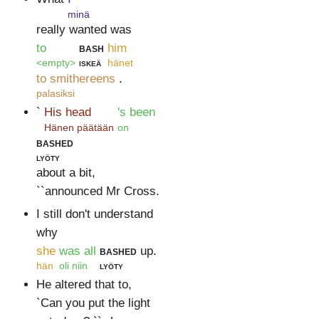
minä
really wanted was
to
bash
him
<empty>
iskeä
hänet
to smithereens
.
palasiksi
`
His head
's been
Hänen päätään
on
bashed
lyöty
about a bit,
``announced Mr Cross.
I still don't understand
why
she
was all
bashed
up.
hän
oli niin
lyöty
He altered that to,
`Can you put the light