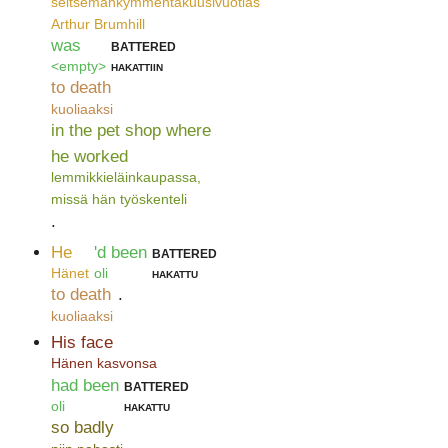
seitsemänkymmentäkuusivuotias
Arthur Brumhill
was
battered
<empty>
hakattiin
to death
kuoliaaksi
in the pet shop where
he worked
lemmikkieläinkaupassa,
missä hän työskenteli
.
He
'd been
battered
Hänet
oli
hakattu
to death
.
kuoliaaksi
His face
Hänen kasvonsa
had been
battered
oli
hakattu
so badly