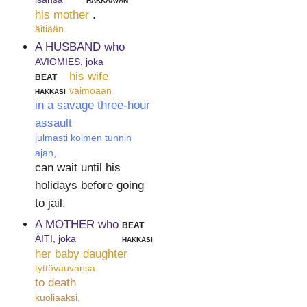
his mother
.
äitiään
A HUSBAND who
AVIOMIES, joka
beat
his wife
hakkasi
vaimoaan
in a savage three-hour
assault
julmasti kolmen tunnin
ajan,
can wait until his
holidays before going
to jail.
A MOTHER who
beat
ÄITI, joka
hakkasi
her baby daughter
tyttövauvansa
to death
kuoliaaksi,