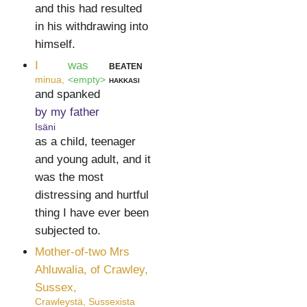
and this had resulted
in his withdrawing into
himself.
I
was
beaten
minua,
<empty>
hakkasi
and spanked
by my father
Isäni
as a child, teenager
and young adult, and it
was the most
distressing and hurtful
thing I have ever been
subjected to.
Mother-of-two Mrs
Ahluwalia, of Crawley,
Sussex,
Crawleystä, Sussexista