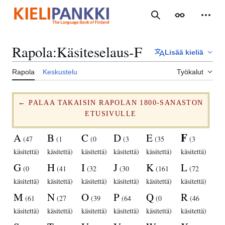
Siirry
sisältöön
Haku
Ulkoasu
Henki
Rapola
:
Käsiteselaus-F
Lisää kieliä
Rapola
Keskustelu
Työkalut
← PALAA TAKAISIN RAPOLAN 1800-SANASTON
ETUSIVULLE
F
A
B
C
D
E
(47
(1
(0
(3
(35
(3
käsitettä)
käsitettä)
käsitettä)
käsitettä)
käsitettä)
käsitettä)
G
H
I
J
K
L
(0
(41
(32
(30
(161
(72
käsitettä)
käsitettä)
käsitettä)
käsitettä)
käsitettä)
käsitettä)
M
N
O
P
Q
R
(61
(27
(39
(64
(0
(46
käsitettä)
käsitettä)
käsitettä)
käsitettä)
käsitettä)
käsitettä)