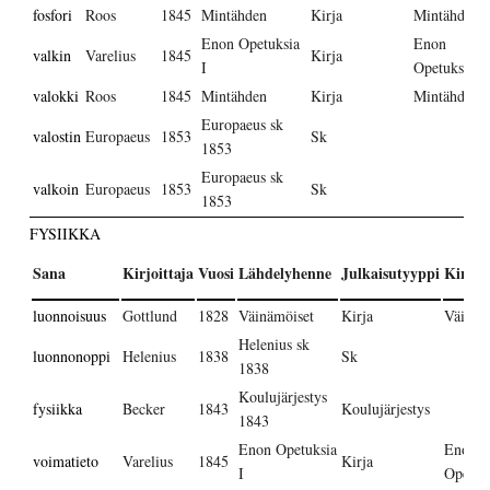
fosfori
Roos
1845
Mintähden
Kirja
Mintähden
Enon Opetuksia
Enon
valkin
Varelius
1845
Kirja
I
Opetuksia I
valokki
Roos
1845
Mintähden
Kirja
Mintähden
Europaeus sk
valostin
Europaeus
1853
Sk
1853
Europaeus sk
valkoin
Europaeus
1853
Sk
1853
FYSIIKKA
Sana
Kirjoittaja
Vuosi
Lähdelyhenne
Julkaisutyyppi
Kirja
luonnoisuus
Gottlund
1828
Väinämöiset
Kirja
Väinäm
Helenius sk
luonnonoppi
Helenius
1838
Sk
1838
Koulujärjestys
fysiikka
Becker
1843
Koulujärjestys
1843
Enon Opetuksia
Enon
voimatieto
Varelius
1845
Kirja
I
Opetuks