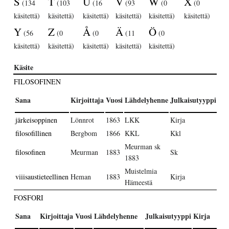
S
T
U
V
W
X
(134
(103
(16
(93
(0
(0
käsitettä)
käsitettä)
käsitettä)
käsitettä)
käsitettä)
käsitettä)
Y
Z
Å
Ä
Ö
(56
(0
(0
(11
(0
käsitettä)
käsitettä)
käsitettä)
käsitettä)
käsitettä)
Käsite
FILOSOFINEN
Sana
Kirjoittaja
Vuosi
Lähdelyhenne
Julkaisutyyppi
Kir
järkeisoppinen
Lönnrot
1863
LKK
Kirja
LK
filosofillinen
Bergbom
1866
KKL
Kkl
Meurman sk
filosofinen
Meurman
1883
Sk
1883
Muistelmia
Mui
viiisaustieteellinen
Heman
1883
Kirja
Hämeestä
Häm
FOSFORI
Sana
Kirjoittaja
Vuosi
Lähdelyhenne
Julkaisutyyppi
Kirja