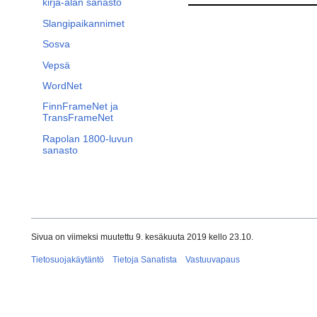
kirja-alan sanasto
Slangipaikannimet
Sosva
Vepsä
WordNet
FinnFrameNet ja
TransFrameNet
Rapolan 1800-luvun
sanasto
Sivua on viimeksi muutettu 9. kesäkuuta 2019 kello 23.10.
Tietosuojakäytäntö
Tietoja Sanatista
Vastuuvapaus