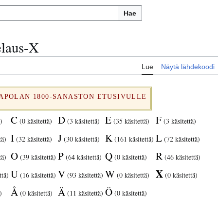
Hae
elaus-X
Lue
Näytä lähdekoodi
RAPOLAN 1800-SANASTON ETUSIVULLE
C
D
E
F
)
(0 käsitettä)
(3 käsitettä)
(35 käsitettä)
(3 käsitettä)
I
J
K
L
tä)
(32 käsitettä)
(30 käsitettä)
(161 käsitettä)
(72 käsitettä)
O
P
Q
R
tä)
(39 käsitettä)
(64 käsitettä)
(0 käsitettä)
(46 käsitettä)
X
U
V
W
ttä)
(16 käsitettä)
(93 käsitettä)
(0 käsitettä)
(0 käsitettä)
Å
Ä
Ö
)
(0 käsitettä)
(11 käsitettä)
(0 käsitettä)