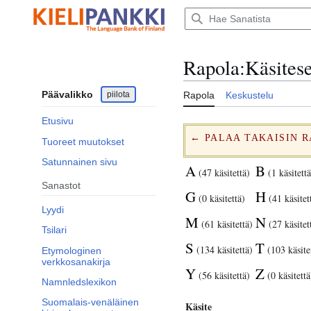
Siirry
sisältöön
Rapola
:
Käsites
Päävalikko
piilota
Rapola
Keskustelu
Etusivu
← PALAA TAKAISIN 
Tuoreet muutokset
Satunnainen sivu
A
B
(47 käsitettä)
(1 käsitettä
Sanastot
G
H
(0 käsitettä)
(41 käsitet
Lyydi
M
N
(61 käsitettä)
(27 käsitet
Tsilari
S
T
(134 käsitettä)
(103 käsite
Etymologinen
verkkosanakirja
Y
Z
(56 käsitettä)
(0 käsitettä
Namnledslexikon
Suomalais-venäläinen
Käsite