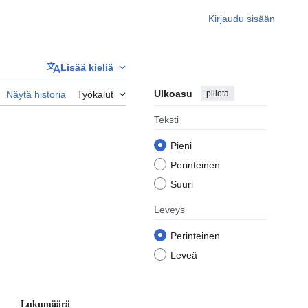
Kirjaudu sisään
Lisää kieliä
Ulkoasu
piilota
Näytä historia
Työkalut
Teksti
Pieni
Perinteinen
Suuri
Leveys
Perinteinen
Leveä
Lukumäärä