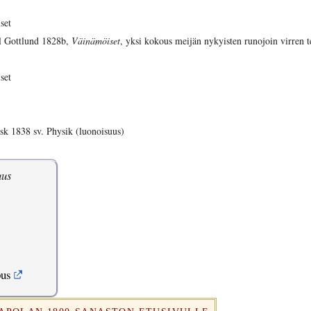
set
l Gottlund 1828b,
Väinämöiset
, yksi kokous meijän nykyisten runojoin virren t
set
sk 1838 sv. Physik (luonoisuus)
uus
pus