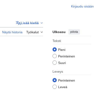
Kirjaudu sisään
Lisää kieliä
Ulkoasu
piilota
Näytä historia
Työkalut
Teksti
Pieni
Perinteinen
Suuri
Leveys
Perinteinen
Leveä