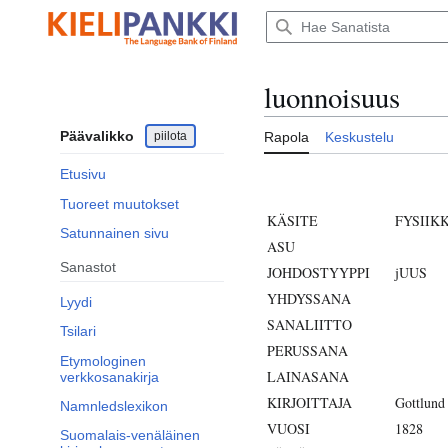
Siirry
sisältöön
luonnoisuus
Päävalikko
piilota
Rapola
Keskustelu
Etusivu
Tuoreet muutokset
KÄSITE
FYSIIK
Satunnainen sivu
ASU
Sanastot
JOHDOSTYYPPI
jUUS
YHDYSSANA
Lyydi
SANALIITTO
Tsilari
PERUSSANA
Etymologinen
LAINASANA
verkkosanakirja
KIRJOITTAJA
Gottlund
Namnledslexikon
VUOSI
1828
Suomalais-venäläinen