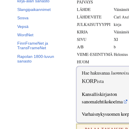
kirja-alan sanasto
PÄIVÄYS
LÄHDE
Väinämöi
Slangipaikannimet
LÄHDEVIITE
Carl Axe
Sosva
JULKAISUTYYPPI
kirja
Vepsä
KIRJA
Väinämöi
WordNet
SIVU
XI
FinnFrameNet ja
A/B
b
TransFrameNet
VIIME-ESIINTYMÄ
Helenius 
Rapolan 1800-luvun
sanasto
HUOM
Hae hakusanaa
luonnois
KORP
ista
Kansalliskirjaston
sanomalehtikokoelma
Varhaisnykysuomen kor