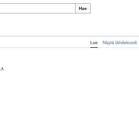
Hae
Lue
Näytä lähdekoodi
KA