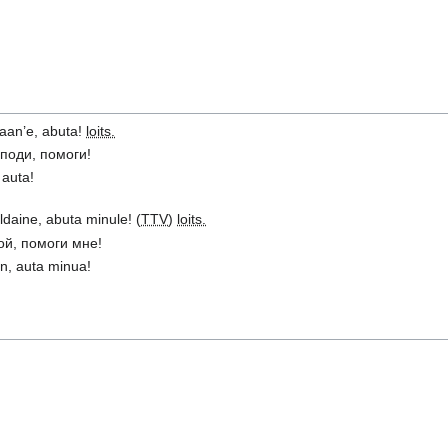
aan’e, abuta!
loits.
поди, помоги!
 auta!
ldaine, abuta minule! (
TTV
)
loits.
ой, помоги мне!
en, auta minua!