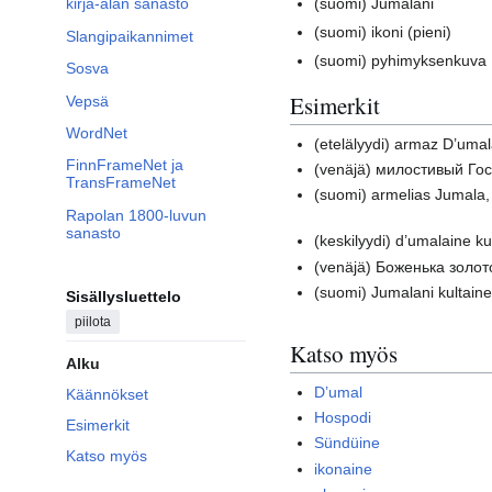
(suomi)
Jumalani
kirja-alan sanasto
(suomi)
ikoni (pieni)
Slangipaikannimet
(suomi)
pyhimyksenkuva
Sosva
Esimerkit
Vepsä
WordNet
(etelälyydi)
armaz D’umal
FinnFrameNet ja
(venäjä)
милостивый Гос
TransFrameNet
(suomi)
armelias Jumala,
Rapolan 1800-luvun
sanasto
(keskilyydi)
d’umalaine ku
(venäjä)
Боженька золот
(suomi)
Jumalani kultain
Sisällysluettelo
piilota
Katso myös
Alku
D’umal
Käännökset
Hospodi
Esimerkit
Sündüine
Katso myös
ikonaine