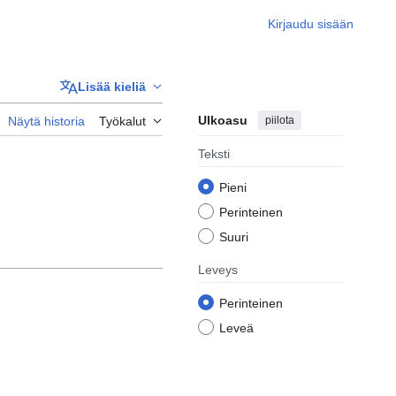
Kirjaudu sisään
Lisää kieliä
Ulkoasu
piilota
Näytä historia
Työkalut
Teksti
Pieni
Perinteinen
Suuri
Leveys
Perinteinen
Leveä