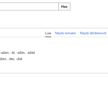
Hae
Lue
Näytä lomake
Näytä lähdekoodi
ažen, -št; -ažiin, -ažiid
žen, -šte; -ižid