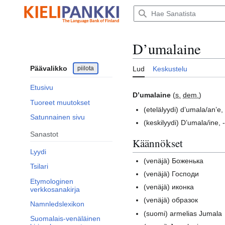
Siirry
sisältöön
D’umalaine
Päävalikko
piilota
Lud
Keskustelu
Etusivu
D’umalaine
(
s.
dem.
)
Tuoreet muutokset
(etelälyydi)
d’umala/an’e, -
Satunnainen sivu
(keskilyydi)
D’umala/ine, -i
Sanastot
Käännökset
Lyydi
(venäjä)
Боженька
Tsilari
(venäjä)
Господи
Etymologinen
(venäjä)
иконка
verkkosanakirja
(venäjä)
образок
Namnledslexikon
(suomi)
armelias Jumala
Suomalais-venäläinen