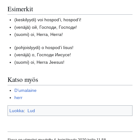
Esimerkit
(keskilyydi)
voi hospod’i, hospod’i!
(venäjä)
ой, Господи, Господи!
(suomi)
oi, Herra, Herra!
(pohjoislyydi)
o hospod’i Iisus!
(venäjä)
о, Господи Иисусе!
(suomi)
oi, Herra Jeesus!
Katso myös
D’umalaine
herr
Luokka
:
Lud