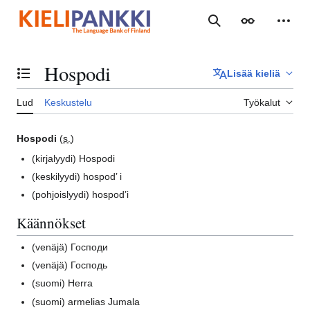
Siirry
sisältöön
Haku
Ulkoasu
Henki
Hospodi
Lisää kieliä
Vaihda sisällysluettelo
Lud
Keskustelu
Työkalut
Hospodi
(
s.
)
(kirjalyydi)
Hospodi
(keskilyydi)
hospod’ i
(pohjoislyydi)
hospod’i
Käännökset
(venäjä)
Господи
(venäjä)
Господь
(suomi)
Herra
(suomi)
armelias Jumala