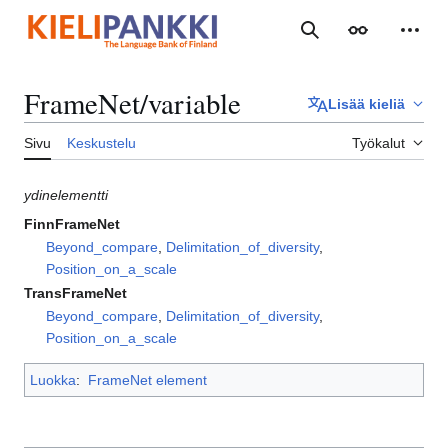
Siirry
sisältöön
Haku
Ulkoasu
Henki
FrameNet/variable
Lisää kieliä
Sivu
Keskustelu
Työkalut
ydinelementti
FinnFrameNet
Beyond_compare
,
Delimitation_of_diversity
,
Position_on_a_scale
TransFrameNet
Beyond_compare
,
Delimitation_of_diversity
,
Position_on_a_scale
Luokka
:
FrameNet element