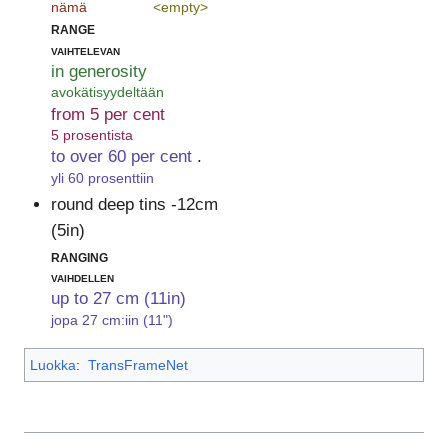
nämä
<empty>
range
vaihtelevan
in generosity
avokätisyydeltään
from 5 per cent
5 prosentista
to over 60 per cent
.
yli 60 prosenttiin
round deep tins -12cm
(5in)
ranging
vaihdellen
up to 27 cm (11in)
jopa 27 cm:iin (11")
Luokka
:
TransFrameNet