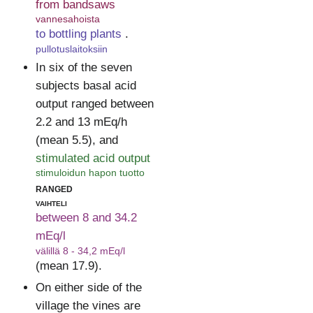
from bandsaws
vannesahoista
to bottling plants
.
pullotuslaitoksiin
In six of the seven
subjects basal acid
output ranged between
2.2 and 13 mEq/h
(mean 5.5), and
stimulated acid output
stimuloidun hapon tuotto
ranged
vaihteli
between 8 and 34.2
mEq/l
välillä 8 - 34,2 mEq/l
(mean 17.9).
On either side of the
village the vines are