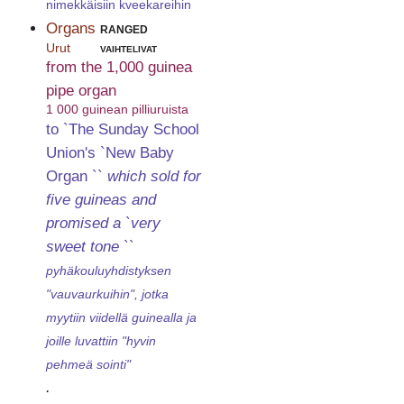
nimekkäisiin kveekareihin
Organs
ranged
Urut
vaihtelivat
from the 1,000 guinea
pipe organ
1 000 guinean pilliuruista
to `The Sunday School
Union's `New Baby
Organ ``
which sold for
five guineas and
promised a `very
sweet tone ``
pyhäkouluyhdistyksen
"vauvaurkuihin", jotka
myytiin viidellä guinealla ja
joille luvattiin "hyvin
pehmeä sointi"
.