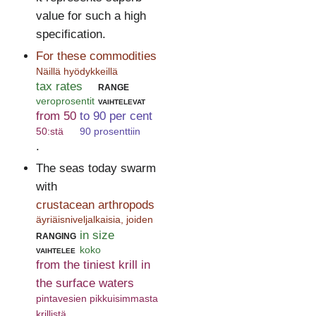
value for such a high
specification.
For these commodities
Näillä hyödykkeillä
tax rates
range
veroprosentit
vaihtelevat
from 50
to 90 per cent
50:stä
90 prosenttiin
.
The seas today swarm
with
crustacean arthropods
äyriäisniveljalkaisia, joiden
ranging
in size
vaihtelee
koko
from the tiniest krill in
the surface waters
pintavesien pikkuisimmasta
krillistä