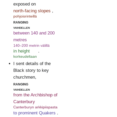
exposed on
north-facing slopes
,
pohjoisrinteillä
ranging
vaihdellen
between 140 and 200
metres
140–200 metrin välillä
in height
.
korkeudeltaan
I sent details of the
Black story to key
churchmen,
ranging
vaihdellen
from the Archbishop of
Canterbury
Canterburyn arkkipiispasta
to prominent Quakers
.