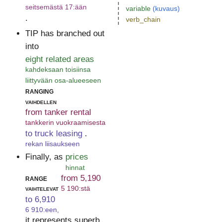
seitsemästä 17:ään
variable
(kuvaus)
.
verb_chain
TIP has branched out
into
eight related areas
kahdeksaan toisiinsa
liittyvään osa-alueeseen
ranging
vaihdellen
from tanker rental
tankkerin vuokraamisesta
to truck leasing
.
rekan liisaukseen
Finally, as
prices
hinnat
range
from 5,190
vaihtelevat
5 190:stä
to 6,910
6 910:een,
it represents superb