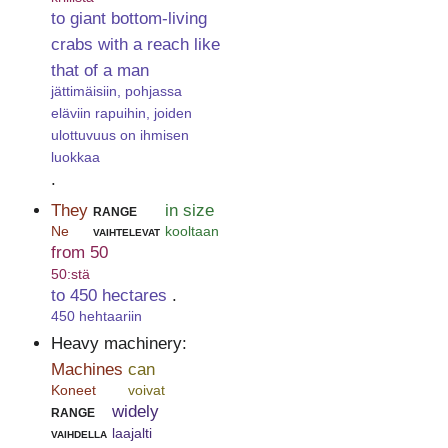
to giant bottom-living
crabs with a reach like
that of a man
jättimäisiin, pohjassa
eläviin rapuihin, joiden
ulottuvuus on ihmisen
luokkaa
.
They
range
in size
Ne
vaihtelevat
kooltaan
from 50
50:stä
to 450 hectares
.
450 hehtaariin
Heavy machinery:
Machines
can
Koneet
voivat
range
widely
vaihdella
laajalti