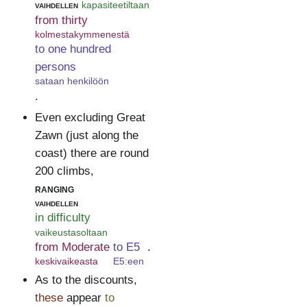
vaihdellen
kapasiteetiltaan
from thirty
kolmestakymmenestä
to one hundred
persons
sataan henkilöön
.
Even excluding Great
Zawn (just along the
coast) there are round
200 climbs,
ranging
vaihdellen
in difficulty
vaikeustasoltaan
from Moderate
to E5
.
keskivaikeasta
E5:een
As to the discounts,
these
appear
to