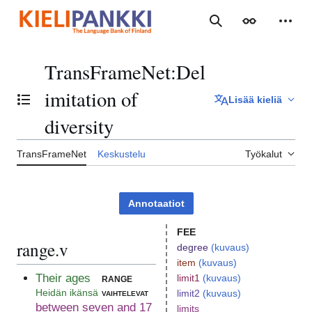
Siirry
sisältöön
Haku
Ulkoasu
Henki
TransFrameNet
:
Del
imitation of
Lisää kieliä
Vaihda sisällysluettelo
diversity
TransFrameNet
Keskustelu
Työkalut
Annotaatiot
FEE
range.v
degree
(kuvaus)
item
(kuvaus)
Their ages
range
limit1
(kuvaus)
Heidän ikänsä
vaihtelevat
limit2
(kuvaus)
between seven and 17
limits