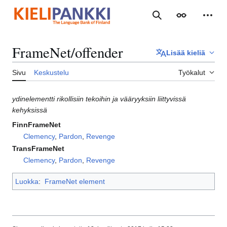
Siirry
sisältöön
Haku
Ulkoasu
Henki
FrameNet/offender
Lisää kieliä
Sivu
Keskustelu
Työkalut
ydinelementti rikollisiin tekoihin ja vääryyksiin liittyvissä
kehyksissä
FinnFrameNet
Clemency
,
Pardon
,
Revenge
TransFrameNet
Clemency
,
Pardon
,
Revenge
Luokka
:
FrameNet element