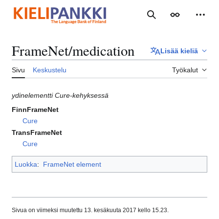
Siirry
sisältöön
Haku
Ulkoasu
Henki
FrameNet/medication
Lisää kieliä
Sivu
Keskustelu
Työkalut
ydinelementti Cure-kehyksessä
FinnFrameNet
Cure
TransFrameNet
Cure
Luokka
:
FrameNet element
Sivua on viimeksi muutettu 13. kesäkuuta 2017 kello 15.23.