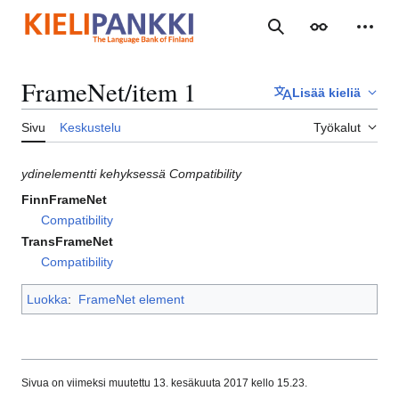
Siirry
sisältöön
Haku
Ulkoasu
Henki
FrameNet/item 1
Lisää kieliä
Sivu
Keskustelu
Työkalut
ydinelementti kehyksessä Compatibility
FinnFrameNet
Compatibility
TransFrameNet
Compatibility
Luokka
:
FrameNet element
Sivua on viimeksi muutettu 13. kesäkuuta 2017 kello 15.23.