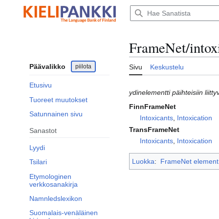
Siirry
sisältöön
FrameNet/intox
Päävalikko
piilota
Sivu
Keskustelu
Etusivu
ydinelementti päihteisiin liitt
Tuoreet muutokset
FinnFrameNet
Satunnainen sivu
Intoxicants
,
Intoxication
TransFrameNet
Sanastot
Intoxicants
,
Intoxication
Lyydi
Luokka
:
FrameNet element
Tsilari
Etymologinen
verkkosanakirja
Namnledslexikon
Suomalais-venäläinen