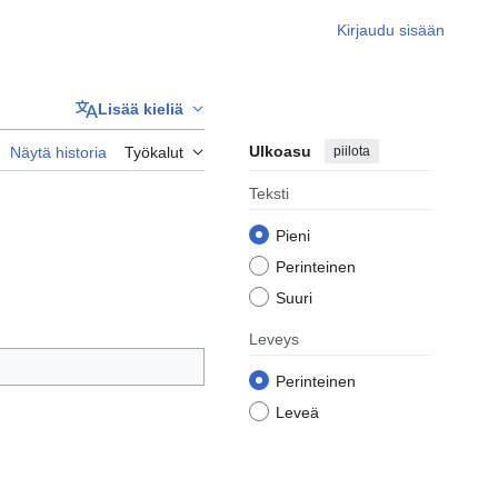
Kirjaudu sisään
Lisää kieliä
Ulkoasu
piilota
Näytä historia
Työkalut
Teksti
Pieni
Perinteinen
Suuri
Leveys
Perinteinen
Leveä