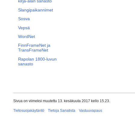
kirja-alan sanasto
Slangipaikannimet
Sosva
Vepsä
WordNet
FinnFrameNet ja
TransFrameNet
Rapolan 1800-luvun
sanasto
Sivua on viimeksi muutettu 13. kesäkuuta 2017 kello 15.23.
Tietosuojakäytäntö
Tietoja Sanatista
Vastuuvapaus