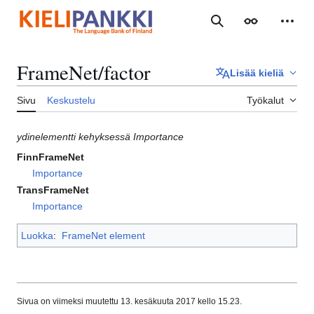
Siirry
sisältöön
Haku
Ulkoasu
Henki
FrameNet/factor
Lisää kieliä
Sivu
Keskustelu
Työkalut
ydinelementti kehyksessä Importance
FinnFrameNet
Importance
TransFrameNet
Importance
Luokka
:
FrameNet element
Sivua on viimeksi muutettu 13. kesäkuuta 2017 kello 15.23.