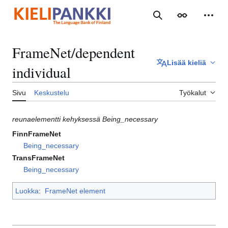
Siirry
sisältöön
Haku
Ulkoasu
Henki
FrameNet/dependent
Lisää kieliä
individual
Sivu
Keskustelu
Työkalut
reunaelementti kehyksessä Being_necessary
FinnFrameNet
Being_necessary
TransFrameNet
Being_necessary
Luokka
:
FrameNet element