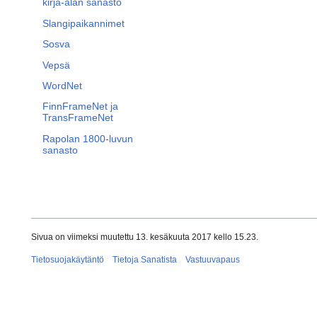
kirja-alan sanasto
Slangipaikannimet
Sosva
Vepsä
WordNet
FinnFrameNet ja
TransFrameNet
Rapolan 1800-luvun
sanasto
Sivua on viimeksi muutettu 13. kesäkuuta 2017 kello 15.23.
Tietosuojakäytäntö
Tietoja Sanatista
Vastuuvapaus