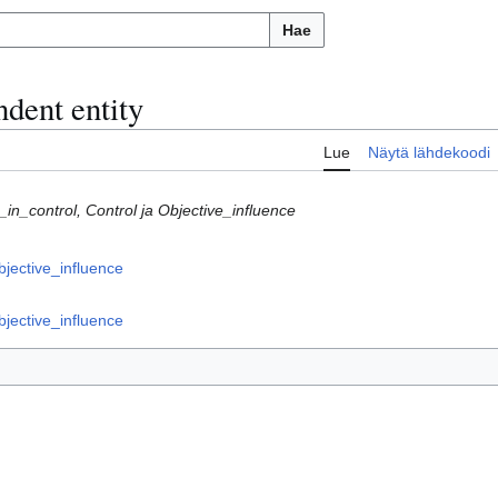
Hae
dent entity
Lue
Näytä lähdekoodi
in_control, Control ja Objective_influence
bjective_influence
bjective_influence