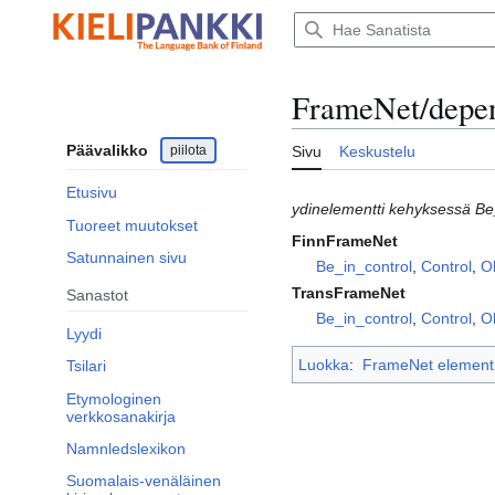
Siirry
sisältöön
FrameNet/depen
Päävalikko
piilota
Sivu
Keskustelu
Etusivu
ydinelementti kehyksessä Be_
Tuoreet muutokset
FinnFrameNet
Satunnainen sivu
Be_in_control
,
Control
,
O
TransFrameNet
Sanastot
Be_in_control
,
Control
,
O
Lyydi
Luokka
:
FrameNet element
Tsilari
Etymologinen
verkkosanakirja
Namnledslexikon
Suomalais-venäläinen