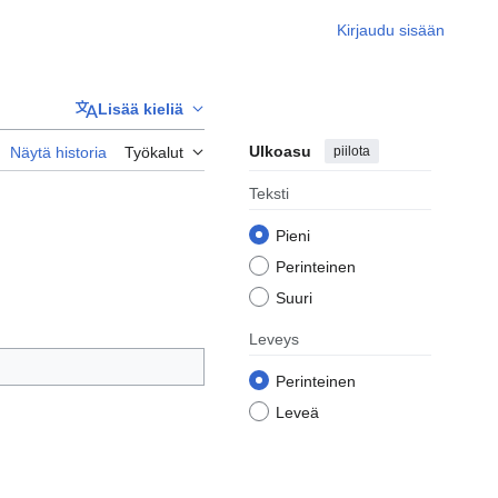
Kirjaudu sisään
Lisää kieliä
Ulkoasu
piilota
Näytä historia
Työkalut
Teksti
Pieni
Perinteinen
Suuri
Leveys
Perinteinen
Leveä