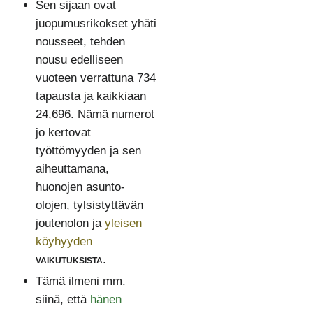
Sen sijaan ovat
juopumusrikokset yhäti
nousseet, tehden
nousu edelliseen
vuoteen verrattuna 734
tapausta ja kaikkiaan
24,696. Nämä numerot
jo kertovat
työttömyyden ja sen
aiheuttamana,
huonojen asunto-
olojen, tylsistyttävän
joutenolon ja
yleisen
köyhyyden
vaikutuksista
.
Tämä ilmeni mm.
siinä, että
hänen