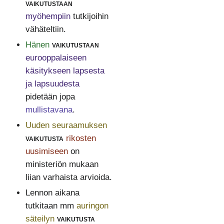
vaikutustaan
myöhempiin
tutkijoihin
vähäteltiin.
Hänen
vaikutustaan
eurooppalaiseen
käsitykseen lapsesta
ja lapsuudesta
pidetään jopa
mullistavana
.
Uuden seuraamuksen
vaikutusta
rikosten
uusimiseen
on
ministeriön mukaan
liian varhaista arvioida.
Lennon aikana
tutkitaan mm
auringon
säteilyn
vaikutusta