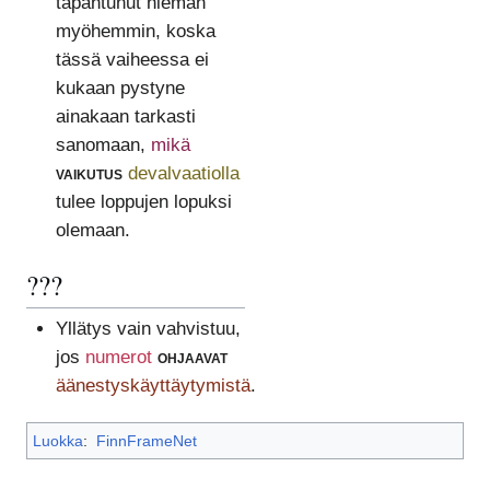
tapahtunut hieman
myöhemmin, koska
tässä vaiheessa ei
kukaan pystyne
ainakaan tarkasti
sanomaan,
mikä
vaikutus
devalvaatiolla
tulee loppujen lopuksi
olemaan.
???
Yllätys vain vahvistuu,
jos
numerot
ohjaavat
äänestyskäyttäytymistä
.
Luokka
:
FinnFrameNet