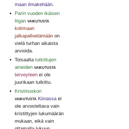
maan ilmakehään
.
Parin vuoden ikäisen
liigan
vaikutusta
kotimaan
jalkapalloelämään
on
vielä turhan aikaista
arvioida.
Toisaalta
tutkittujen
aineiden
vaikutusta
terveyteen
ei ole
juurikaan tutkittu.
Kristinuskon
vaikutusta
Kiinassa
ei
ole arvosteltava vain
kristittyjen lukumäärän
mukaan, eikä vain
ottamalla lukuun