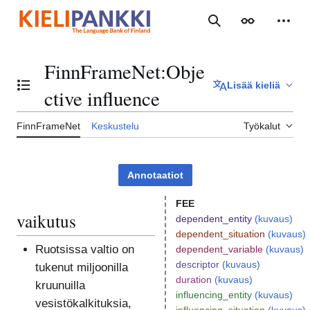
Siirry
sisältöön
Haku
Ulkoasu
Henki
FinnFrameNet
:
Obje
Lisää kieliä
Vaihda sisällysluettelo
ctive influence
FinnFrameNet
Keskustelu
Työkalut
Annotaatiot
FEE
vaikutus
dependent_entity
(kuvaus)
dependent_situation
(kuvaus)
Ruotsissa valtio on
dependent_variable
(kuvaus)
descriptor
(kuvaus)
tukenut miljoonilla
duration
(kuvaus)
kruunuilla
influencing_entity
(kuvaus)
vesistökalkituksia,