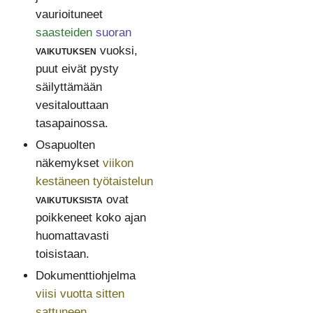
vaurioituneet
saasteiden
suoran
vaikutuksen
vuoksi,
puut eivät pysty
säilyttämään
vesitalouttaan
tasapainossa.
Osapuolten
näkemykset
viikon
kestäneen työtaistelun
vaikutuksista
ovat
poikkeneet koko ajan
huomattavasti
toisistaan.
Dokumenttiohjelma
viisi vuotta sitten
sattuneen