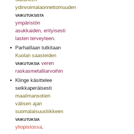
ydinvoimalaonnettomuuden
vaikutuksista
ympäristön
asukkaiden, erityisesti
lasten terveyteen
.
Parhaillaan tutkitaan
Kuolan saasteiden
vaikutuksia
veren
raskasmetalliarvoihin
Klinge käsittelee
seikkaperäisesti
maailmansotien
välisen ajan
suomalaisuusliikkeen
vaikutuksia
yliopistossa
.