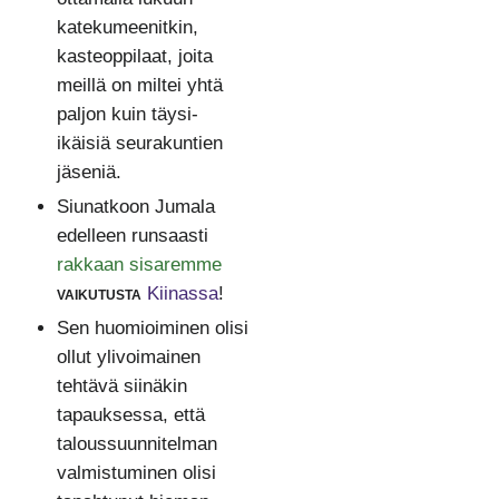
katekumeenitkin,
kasteoppilaat, joita
meillä on miltei yhtä
paljon kuin täysi-
ikäisiä seurakuntien
jäseniä.
Siunatkoon Jumala
edelleen runsaasti
rakkaan sisaremme
vaikutusta
Kiinassa
!
Sen huomioiminen olisi
ollut ylivoimainen
tehtävä siinäkin
tapauksessa, että
taloussuunnitelman
valmistuminen olisi