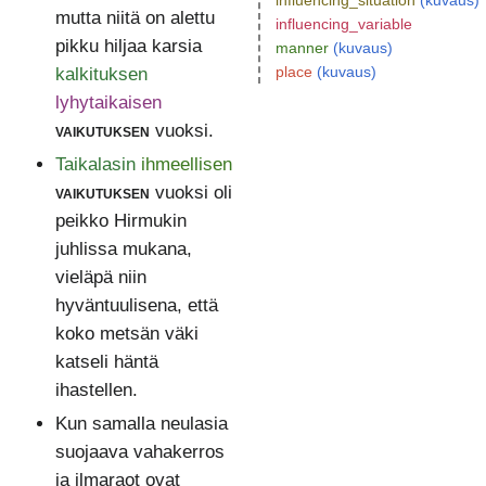
influencing_situation
(kuvaus)
mutta niitä on alettu
influencing_variable
pikku hiljaa karsia
manner
(kuvaus)
place
(kuvaus)
kalkituksen
lyhytaikaisen
vaikutuksen
vuoksi.
Taikalasin
ihmeellisen
vaikutuksen
vuoksi oli
peikko Hirmukin
juhlissa mukana,
vieläpä niin
hyväntuulisena, että
koko metsän väki
katseli häntä
ihastellen.
Kun samalla neulasia
suojaava vahakerros
ja ilmaraot ovat