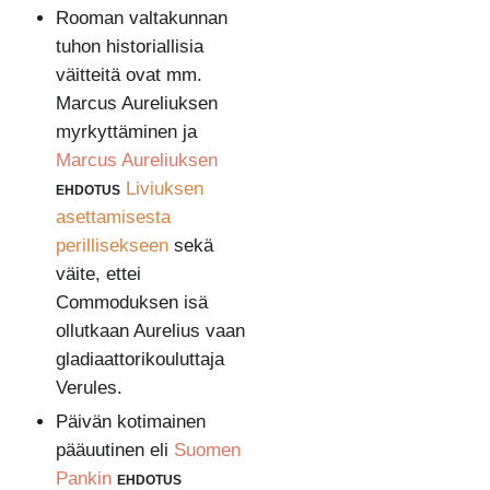
Rooman valtakunnan
tuhon historiallisia
väitteitä ovat mm.
Marcus Aureliuksen
myrkyttäminen ja
Marcus Aureliuksen
ehdotus
Liviuksen
asettamisesta
perillisekseen
sekä
väite, ettei
Commoduksen isä
ollutkaan Aurelius vaan
gladiaattorikouluttaja
Verules.
Päivän kotimainen
pääuutinen eli
Suomen
Pankin
ehdotus