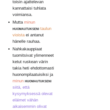
toisin ajattelevan
kannattaisi tuhlata
voimiansa.
Mutta
minun
huomautukseni
taulun
vioista
ei antanut
hänelle rauhaa.
Nahkakauppiaat
tuomitsivat ylimenneet
ketut ruskean värin
takia heti ehdottomasti
huonompilaatuisiksi ja
minun
huomautukseni
siitä, että
kysymyksessä olevat
eläimet vähän
aikaisemmin olivat