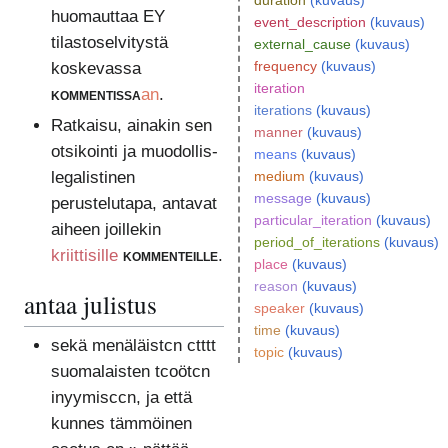
duration
(kuvaus)
huomauttaa EY
event_description
(kuvaus)
tilastoselvitystä
external_cause
(kuvaus)
frequency
(kuvaus)
koskevassa
iteration
kommentissa
an
.
iterations
(kuvaus)
Ratkaisu, ainakin sen
manner
(kuvaus)
otsikointi ja muodollis-
means
(kuvaus)
legalistinen
medium
(kuvaus)
message
(kuvaus)
perustelutapa, antavat
particular_iteration
(kuvaus)
aiheen joillekin
period_of_iterations
(kuvaus)
kriittisille
kommenteille
.
place
(kuvaus)
reason
(kuvaus)
antaa julistus
speaker
(kuvaus)
time
(kuvaus)
sekä menäläistcn ctttt
topic
(kuvaus)
suomalaisten tcoötcn
inyymisccn, ja että
kunnes tämmöinen