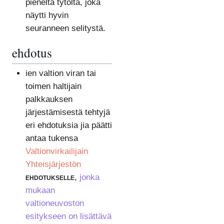
pieneltä tytöltä, joka
näytti hyvin
seuranneen selitystä.
ehdotus
ien valtion viran tai
toimen haltijain
palkkauksen
järjestämisestä tehtyjä
eri ehdotuksia jia päätti
antaa tukensa
Valtionvirkailijain
Yhteisjärjestön
ehdotukselle
,
jonka
mukaan
valtioneuvoston
esitykseen on lisättävä