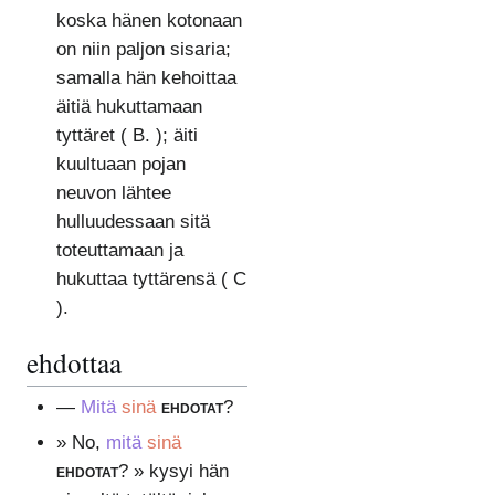
koska hänen kotonaan
on niin paljon sisaria;
samalla hän kehoittaa
äitiä hukuttamaan
tyttäret ( B. ); äiti
kuultuaan pojan
neuvon lähtee
hulluudessaan sitä
toteuttamaan ja
hukuttaa tyttärensä ( C
).
ehdottaa
—
Mitä
sinä
ehdotat
?
» No,
mitä
sinä
ehdotat
? » kysyi hän