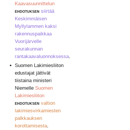
Kaavasuunnittelun
ehdotuksen
siirtää
Keskimmäisen
Myllylammen kaksi
rakennuspaikkaa
Vuorijärvelle
seurakunnan
rantakaavaluonnoksessa
.
Suomen Lakimiesliiton
edustajat jättivät
tiistaina ministeri
Niemelle
Suomen
Lakimiesliiton
ehdotuksen
valtion
lakimiesvirkamiesten
palkkauksen
korottamisesta
.