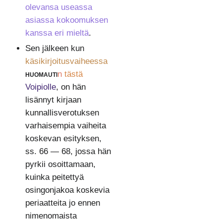
olevansa useassa
asiassa kokoomuksen
kanssa eri mieltä
.
Sen jälkeen kun
käsikirjoitusvaiheessa
huomauti
n
tästä
Voipiolle
, on hän
lisännyt kirjaan
kunnallisverotuksen
varhaisempia vaiheita
koskevan esityksen,
ss. 66 — 68, jossa hän
pyrkii osoittamaan,
kuinka peitettyä
osingonjakoa koskevia
periaatteita jo ennen
nimenomaista