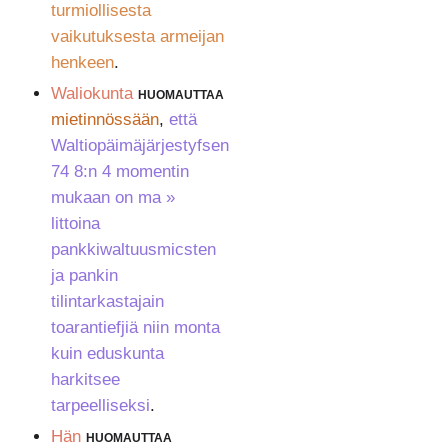
turmiollisesta
vaikutuksesta armeijan
henkeen
.
Waliokunta
huomauttaa
mietinnössään
,
että
Waltiopäimäjärjestyfsen
74 8:n 4 momentin
mukaan on ma »
littoina
pankkiwaltuusmicsten
ja pankin
tilintarkastajain
toarantiefjiä niin monta
kuin eduskunta
harkitsee
tarpeelliseksi
.
Hän
huomauttaa