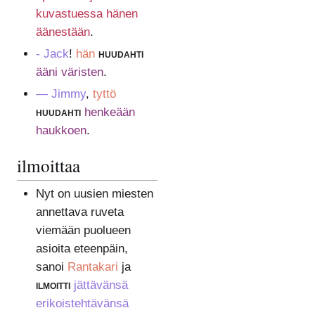
kuvastuessa hänen
äänestään
.
- Jack
!
hän
huudahti
ääni väristen
.
— Jimmy
,
tyttö
huudahti
henkeään
haukkoen
.
ilmoittaa
Nyt on uusien miesten
annettava ruveta
viemään puolueen
asioita eteenpäin,
sanoi
Rantakari
ja
ilmoitti
jättävänsä
erikoistehtävänsä