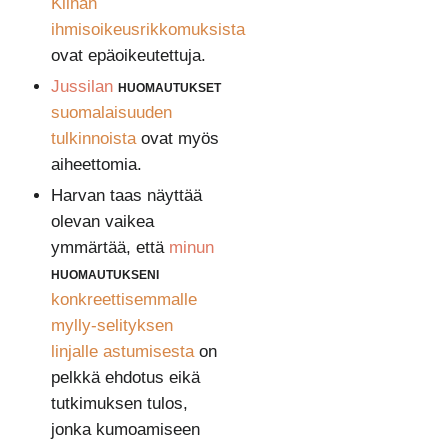
Kiinan
ihmisoikeusrikkomuksista
ovat epäoikeutettuja.
Jussilan
huomautukset
suomalaisuuden
tulkinnoista
ovat myös
aiheettomia.
Harvan taas näyttää
olevan vaikea
ymmärtää, että
minun
huomautukseni
konkreettisemmalle
mylly-selityksen
linjalle astumisesta
on
pelkkä ehdotus eikä
tutkimuksen tulos,
jonka kumoamiseen