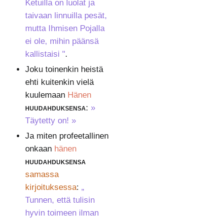
Ketuilla on luolat ja
taivaan linnuilla pesät,
mutta Ihmisen Pojalla
ei ole, mihin päänsä
kallistaisi "
.
Joku toinenkin heistä
ehti kuitenkin vielä
kuulemaan
Hänen
huudahduksensa
:
»
Täytetty on! »
Ja miten profeetallinen
onkaan
hänen
huudahduksensa
samassa
kirjoituksessa
:
„
Tunnen, että tulisin
hyvin toimeen ilman