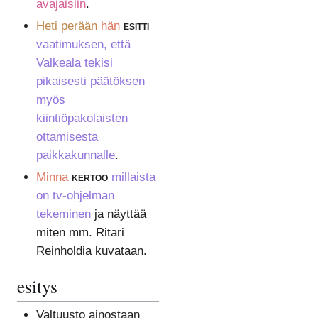
avajaisiin
.
Heti perään
hän
esitti
vaatimuksen, että
Valkeala tekisi
pikaisesti päätöksen
myös
kiintiöpakolaisten
ottamisesta
paikkakunnalle
.
Minna
kertoo
millaista
on tv-ohjelman
tekeminen
ja näyttää
miten mm. Ritari
Reinholdia kuvataan.
esitys
Valtuusto ainostaan