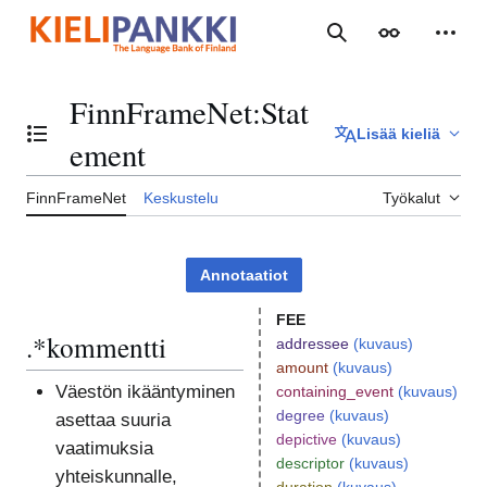
Siirry
sisältöön
Haku
Ulkoasu
Henki
FinnFrameNet
:
Stat
Lisää kieliä
Vaihda sisällysluettelo
ement
FinnFrameNet
Keskustelu
Työkalut
Annotaatiot
FEE
.*kommentti
addressee
(kuvaus)
amount
(kuvaus)
Väestön ikääntyminen
containing_event
(kuvaus)
degree
(kuvaus)
asettaa suuria
depictive
(kuvaus)
vaatimuksia
descriptor
(kuvaus)
yhteiskunnalle,