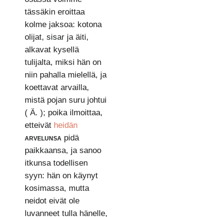
tässäkin eroittaa
kolme jaksoa: kotona
olijat, sisar ja äiti,
alkavat kysellä
tulijalta, miksi hän on
niin pahalla mielellä, ja
koettavat arvailla,
mistä pojan suru johtui
( Ä. ); poika ilmoittaa,
etteivät
heidän
arvelunsa
pidä
paikkaansa, ja sanoo
itkunsa todellisen
syyn: hän on käynyt
kosimassa, mutta
neidot eivät ole
luvanneet tulla hänelle,