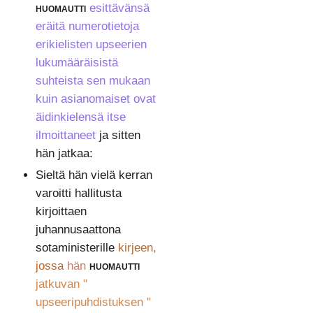
huomautti
esittävänsä
eräitä numerotietoja
erikielisten upseerien
lukumääräisistä
suhteista sen mukaan
kuin asianomaiset ovat
äidinkielensä itse
ilmoittaneet
ja sitten
hän jatkaa:
Sieltä hän vielä kerran
varoitti hallitusta
kirjoittaen
juhannusaattona
sotaministerille
kirjeen,
jossa
hän
huomautti
jatkuvan "
upseeripuhdistuksen "