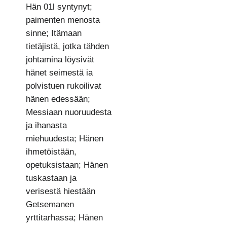
Hän 01l syntynyt;
paimenten menosta
sinne; Itämaan
tietäjistä, jotka tähden
johtamina löysivät
hänet seimestä ia
polvistuen rukoilivat
hänen edessään;
Messiaan nuoruudesta
ja ihanasta
miehuudesta; Hänen
ihmetöistään,
opetuksistaan; Hänen
tuskastaan ja
verisestä hiestään
Getsemanen
yrttitarhassa; Hänen