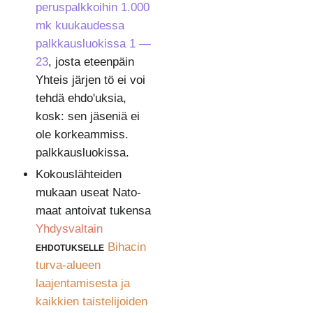
peruspalkkoihin 1.000
mk kuukaudessa
palkkausluokissa 1 —
23
, josta eteenpäin
Yhteis järjen tö ei voi
tehdä ehdo'uksia,
kosk: sen jäseniä ei
ole korkeammiss.
palkkausluokissa.
Kokouslähteiden
mukaan useat Nato-
maat antoivat tukensa
Yhdysvaltain
ehdotukselle
Bihacin
turva-alueen
laajentamisesta ja
kaikkien taistelijoiden