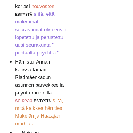
korjasi
neuvoston
esitystä
siitä, että
molemmat
seurakunnat olisi ensin
lopetettu ja perustettu
uusi seurakunta "
puhtaalta pöydältä "
.
Hän istui Annan
kanssa tämän
Ristimäenkadun
asunnon parvekkeella
ja yritti muotoilla
selkeää
esitystä
siitä,
mitä kaikkea hän tiesi
Mäkelän ja Haatajan
murhista
.
— Näin on