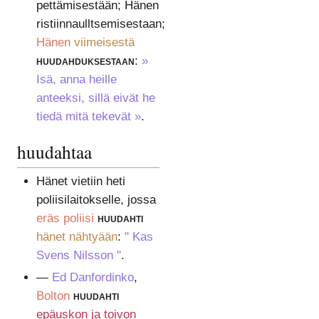
pettämisestään; Hänen
ristiinnaulltsemisestaan;
Hänen
viimeisestä
huudahduksestaan
:
»
Isä, anna heille
anteeksi, sillä eivät he
tiedä mitä tekevät »
.
huudahtaa
Hänet vietiin heti
poliisilaitokselle, jossa
eräs poliisi
huudahti
hänet nähtyään
:
" Kas
Svens Nilsson "
.
—
Ed Danfordinko
,
Bolton
huudahti
epäuskon ja toivon