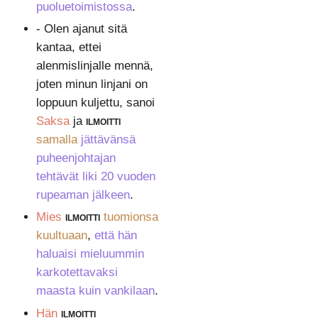
puoluetoimistossa
.
- Olen ajanut sitä
kantaa, ettei
alenmislinjalle mennä,
joten minun linjani on
loppuun kuljettu, sanoi
Saksa
ja
ilmoitti
samalla
jättävänsä
puheenjohtajan
tehtävät liki 20 vuoden
rupeaman jälkeen
.
Mies
ilmoitti
tuomionsa
kuultuaan
,
että hän
haluaisi mieluummin
karkotettavaksi
maasta kuin vankilaan
.
Hän
ilmoitti