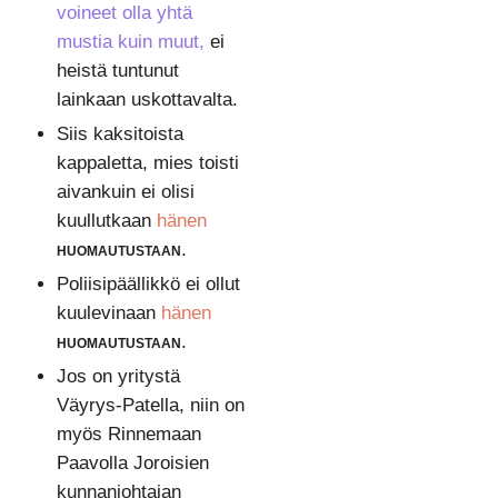
voineet olla yhtä
mustia kuin muut,
ei
heistä tuntunut
lainkaan uskottavalta.
Siis kaksitoista
kappaletta, mies toisti
aivankuin ei olisi
kuullutkaan
hänen
huomautustaan
.
Poliisipäällikkö ei ollut
kuulevinaan
hänen
huomautustaan
.
Jos on yritystä
Väyrys-Patella, niin on
myös Rinnemaan
Paavolla Joroisien
kunnanjohtajan