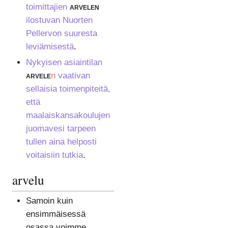
toimittajien
arvelen
ilostuvan Nuorten
Pellervon suuresta
leviämisestä
.
Nykyisen asiaintilan
arvele
n
vaativan
sellaisia toimenpiteitä,
että
maalaiskansakoulujen
juomavesi tarpeen
tullen aina helposti
voitaisiin tutkia
.
arvelu
Samoin kuin
ensimmäisessä
osassa voimme