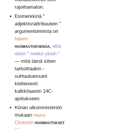
rajoittamaton.
Esimerkkinä "
adjektiiviattribuutein "
argumentoinnista on
hänen
huomautuksensa
,
että
olisin " melko yksin "
— mitä tämä sitten
tarkoittaakin -
suhtautuessani
kielteisesti
kalkkilaastin 14C-
ajoitukseen.
Kiinan ulkoministeriön
mukaan
rouva
Clintonin
huomautukset