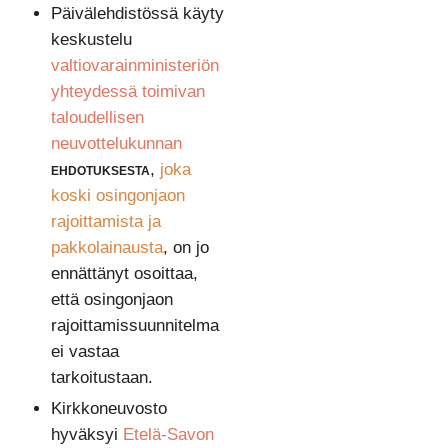
Päivälehdistössä käyty
keskustelu
valtiovarainministeriön
yhteydessä toimivan
taloudellisen
neuvottelukunnan
ehdotuksesta
,
joka
koski osingonjaon
rajoittamista ja
pakkolainausta
, on jo
ennättänyt osoittaa,
että osingonjaon
rajoittamissuunnitelma
ei vastaa
tarkoitustaan.
Kirkkoneuvosto
hyväksyi
Etelä-Savon