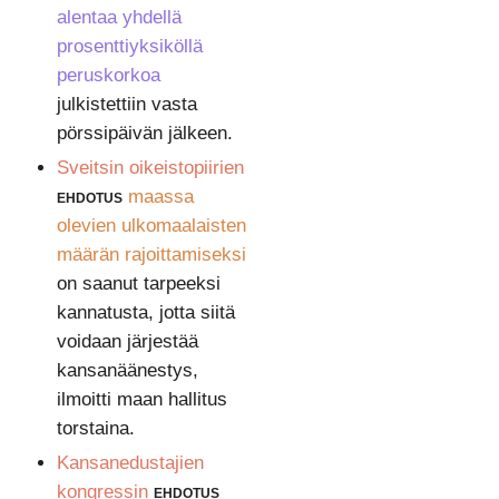
alentaa yhdellä
prosenttiyksiköllä
peruskorkoa
julkistettiin vasta
pörssipäivän jälkeen.
Sveitsin oikeistopiirien
ehdotus
maassa
olevien ulkomaalaisten
määrän rajoittamiseksi
on saanut tarpeeksi
kannatusta, jotta siitä
voidaan järjestää
kansanäänestys,
ilmoitti maan hallitus
torstaina.
Kansanedustajien
kongressin
ehdotus