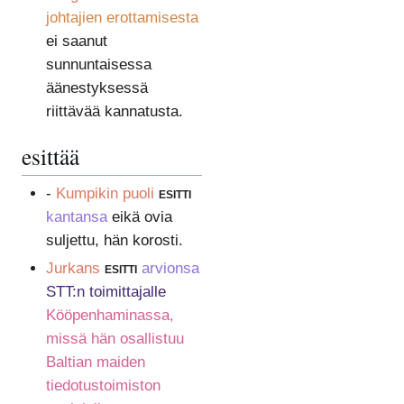
johtajien erottamisesta
ei saanut
sunnuntaisessa
äänestyksessä
riittävää kannatusta.
esittää
-
Kumpikin puoli
esitti
kantansa
eikä ovia
suljettu, hän korosti.
Jurkans
esitti
arvionsa
STT:n toimittajalle
Kööpenhaminassa,
missä hän osallistuu
Baltian maiden
tiedotustoimiston