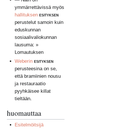
ymmärrettävissä myös
hallituksen
esityksen
perustelut samoin kuin
eduskunnan
sosiaalivaliokunnan
lausuma: »
Lomautuksen
Weberin
esityksen
perusteesina on se,
että bramiinien nousu
ja restauraatio
pyyhkäisee killat
tieltään.
huomauttaa
Esitelmöitsijä