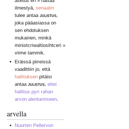
asetus en » nättää
ilmestyä,
senaatin
tulee antaa
julistus
,
joka pääasiassa on
sen ehdotuksen
mukainen, minkä
ministcriwaltiosihtceri »
viime tammik.
Eräissä piireissä
vaadittiin jo, että
hallituksen
pitäisi
antaa
julistus
,
ettei
hallitus pyri rahan
arvon alentamiseen
.
arvella
Nuorten Pellervon