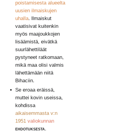
poistamisesta alueelta
uusien ilmaiskujen
uhalla
. llmaiskut
vaatisivat kuitenkin
myös maajoukkojen
lisäämistä, eivätkä
suurlähettiläät
pystyneet ratkomaan,
mikä maa olisi valmis
lähettämään niitä
Bihaciin.
Se eroaa eräissä,
muttei kovin useissa,
kohdissa
aikaisemmasta v:n
1951
valiokunnan
ehdotuksesta
.