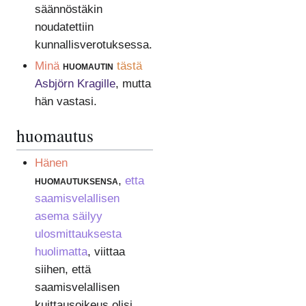
säännöstäkin
noudatettiin
kunnallisverotuksessa.
Minä
huomautin
tästä
Asbjörn Kragille
, mutta
hän vastasi.
huomautus
Hänen
huomautuksensa
,
etta
saamisvelallisen
asema säilyy
ulosmittauksesta
huolimatta
, viittaa
siihen, että
saamisvelallisen
kuittausoikeus olisi