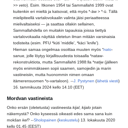
>>
veto
). Esim. Itkonen 1954 tai Sammallahti 1999 ovat
kuitenkin eri mieltä ja katsovat, että myös *-äw > *-ü. Tällä
mielipiteellä vartalovokaalin valinta jäisi periaatteessa
mielivaltaiseksi — ja saattaa ollakin sellainen,
Sammallahdella on muitakin tapauksia joissa tiettyä
vartalovokaalia näyttää oletetun ilman mitään varsinaisia
todisteita (esim. PFU *küti 'middle', *käci 'knife').
Hieman samaa ongelmaa osoittaa muuten myös
*
nato
-
sanue, jolle löytyy kirjallisuudesta toisaalla *nataw-
rekonstruktiota, mutta Sammallahti 1988:lla *nati̮w (jälleen
myös enimmäkseen sopii saamen, samojedin ja marin
vastineisiin, mutta huonommin nimen omaan
itämerensuomen *o-vartaloon). --
J. Pystynen
(
lähetä viesti
)
16. tammikuuta 2024 kello 14.10 (EET)
Mordvan vastineista
Onko ersän (oletetusta) vastineesta
kijal
,
kijalo
jotain
näkemystä? Onko kyseessä oikeasti edes sama sana kuin
mokšan
kel
? --
Sholopainen
(
keskustelu
) 13. lokakuuta 2020
kello 01.45 (EEST)