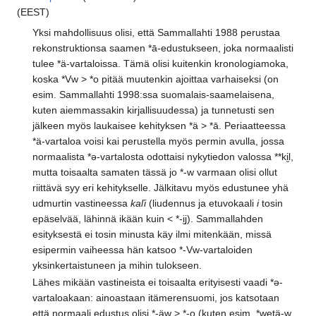
(EEST)
Yksi mahdollisuus olisi, että Sammallahti 1988 perustaa
rekonstruktionsa saamen *ā-edustukseen, joka normaalisti
tulee *ä-vartaloissa. Tämä olisi kuitenkin kronologiamoka,
koska *Vw > *o pitää muutenkin ajoittaa varhaiseksi (on
esim. Sammallahti 1998:ssa suomalais-saamelaisena,
kuten aiemmassakin kirjallisuudessa) ja tunnetusti sen
jälkeen myös laukaisee kehityksen *ä > *ā. Periaatteessa
*ä-vartaloa voisi kai perustella myös permin avulla, jossa
normaalista *ə-vartalosta odottaisi nykytiedon valossa **ki̮l,
mutta toisaalta samaten tässä jo *-w varmaan olisi ollut
riittävä syy eri kehitykselle. Jälkitavu myös edustunee yhä
udmurtin vastineessa
kaľi
(liudennus ja etuvokaali
i
tosin
epäselvää, lähinnä ikään kuin < *-i̮j). Sammallahden
esityksestä ei tosin minusta käy ilmi mitenkään, missä
esipermin vaiheessa hän katsoo *-Vw-vartaloiden
yksinkertaistuneen ja mihin tulokseen.
Lähes mikään vastineista ei toisaalta erityisesti vaadi *ə-
vartaloakaan: ainoastaan itämerensuomi, jos katsotaan
että normaali edustus olisi *-äw > *-o (kuten esim. *wetä-w