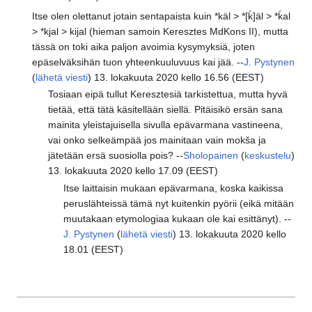
Itse olen olettanut jotain sentapaista kuin *käl > *[ḱ]äl > *ḱal
> *kjal > kijal (hieman samoin Keresztes MdKons II), mutta
tässä on toki aika paljon avoimia kysymyksiä, joten
epäselväksihän tuon yhteenkuuluvuus kai jää. --
J. Pystynen
(
lähetä viesti
) 13. lokakuuta 2020 kello 16.56 (EEST)
Tosiaan eipä tullut Keresztesiä tarkistettua, mutta hyvä
tietää, että tätä käsitellään siellä. Pitäisikö ersän sana
mainita yleistajuisella sivulla epävarmana vastineena,
vai onko selkeämpää jos mainitaan vain mokša ja
jätetään ersä suosiolla pois? --
Sholopainen
(
keskustelu
)
13. lokakuuta 2020 kello 17.09 (EEST)
Itse laittaisin mukaan epävarmana, koska kaikissa
peruslähteissä tämä nyt kuitenkin pyörii (eikä mitään
muutakaan etymologiaa kukaan ole kai esittänyt). --
J. Pystynen
(
lähetä viesti
) 13. lokakuuta 2020 kello
18.01 (EEST)