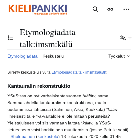
Siirry
sisältöön
Haku
Ulkoasu
Henki
Etymologiadata
Vaihda sisällysluettelo
Lisää 
talk
:
imsm:kälü
Etymologiadata
Keskustelu
Työkalut
Siirretty keskustelu sivulta
Etymologiadata talk:imsm:kälü/th
:
Kantauralin rekonstruktio
YSuS:ssa on nyt varhaiskantasuomen *
käläw
, sama
Sammallahdella kantauralin rekonstruktiona, mutta
uudemmissa lähteissä (Salminen, Aikio, Kuokkala) *
käliw
.
Ilmeisesti tälle *-
ä
-vartalolle ei ole mitään perusteita?
Yleistajuiseen voi siis varmaan laittaa *
käliw
, ja YSuS-
tietueeseen voisi harkita sen muuttamista (jos se Petrille sopii).
--
Sholopainen
(
keskustelu
) 13. lokakuuta 2020 kello 01.45