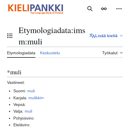
Siirry
sisältöön
Haku
Ulkoasu
Henki
Etymologiadata
:
ims
Lisää kieliä
Vaihda sisällysluettelo
m:muli
Etymologiadata
Keskustelu
Työkalut
*muli
Vastineet:
Suomi:
muli
Karjala:
mulikki⇐
Vepsä:
Vatja:
muli
Pohjoisviro:
Eteläviro: