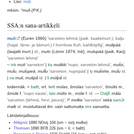
Liivi:
mūļ-
mksm.
*muli
(P.K.)
SSA:n sana-artikkeli
muli
(
Eurén
1860) ’
sarveton lehmä (paik.
kaakkmurt.
); kalju
(hajat. länsi- ja
itämurt.
)
/
hornlose Kuh; kahlköpfig
’,
mulipää
(laajalti murt.)
id.
,
mulo
(
Lönnr
1874;
Ink
),
mulupää
(paik.
Karj
)
’
sarveton lehmä
’
~
ink
muli
’
sarveton
’ |
ka
mulikki
’
nupo, sarveton lehmä
’,
muĺoi
,
muĺu
,
muĺupeä
,
muĺĺu
’
sarveton, nupopää
’ |
ly
muĺoińe
,
muĺu
id.
|
va
muli
,
mulipǟ
id.
|
li
mūĺpǟ
id.
todennäk. <
baltt
, vrt.
liett
mùlas
,
šmùlas
’
sarveton
’,
šmùlis
m.,
šmùlė
f. ’
nupo nauta
’,
latv
mūlis
m.,
mūle
f.
id.
—
Ostj
E
măla
’
sarveton (lehmä, hirvi, peura)
’,
P
molke
’
sarveton
’ sekä
samJr
malk
id.
muistuttavat ilm. vain sattumalta
ims
sanuetta.
Lähdekirjallisuus:
Ahlqvist
1880 NOstj 104 (sm ~ ostj
molke
)
Thomsen
1890 BFB 226 (sm ~ li; < baltt)