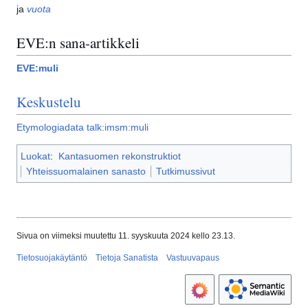
ja
vuota
EVE:n sana-artikkeli
EVE:muli
Keskustelu
Etymologiadata talk:imsm:muli
Luokat
:
Kantasuomen rekonstruktiot
Yhteissuomalainen sanasto
Tutkimussivut
Sivua on viimeksi muutettu 11. syyskuuta 2024 kello 23.13.
Tietosuojakäytäntö
Tietoja Sanatista
Vastuuvapaus