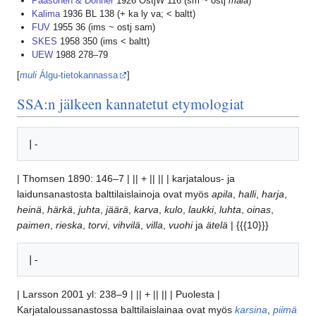
Paasonen & Donner
1926 OstjW 116 (sm ~ ostj
măla
)
Kalima
1936 BL 138 (+ ka ly va; < baltt)
FUV
1955 36 (ims ~ ostj sam)
SKES
1958 350 (ims < baltt)
UEW
1988 278–79
[
muli
Álgu-tietokannassa
]
SSA:n jälkeen kannatetut etymologiat
| Thomsen 1890: 146–7 | || + || || | karjatalous- ja
laidunsanastosta balttilaislainoja ovat myös
apila
,
halli
,
harja
,
heinä
,
härkä
,
juhta
,
jäärä
,
karva
,
kulo
,
laukki
,
luhta
,
oinas
,
paimen
,
rieska
,
torvi
,
vihvilä
,
villa
,
vuohi
ja
ätelä
| {{{10}}}
| Larsson 2001 yl: 238–9 | || + || || | Puolesta |
Karjataloussanastossa balttilaislainaa ovat myös
karsina
,
piimä