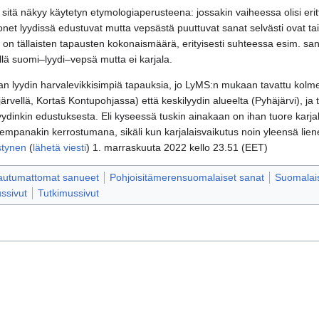
 sitä näkyy käytetyn etymologiaperusteena: jossakin vaiheessa olisi eri
onet lyydissä edustuvat mutta vepsästä puuttuvat sanat selvästi ovat tai 
ä on tällaisten tapausten kokonaismäärä, erityisesti suhteessa esim. san
killä suomi–lyydi–vepsä mutta ei karjala.
han lyydin harvalevikkisimpiä tapauksia, jo LyMS:n mukaan tavattu kolmen
ärvellä, Kortaš Kontupohjassa) että keskilyydin alueelta (Pyhäjärvi), ja
yydinkin edustuksesta. Eli kyseessä tuskin ainakaan on ihan tuore karjal
mpanakin kerrostumana, sikäli kun karjalaisvaikutus noin yleensä lienee
stynen
(
lähetä viesti
) 1. marraskuuta 2022 kello 23.51 (EET)
autumattomat sanueet
Pohjoisitämerensuomalaiset sanat
Suomalais
ussivut
Tutkimussivut