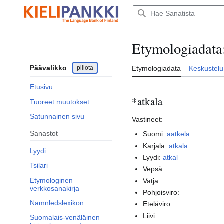
Siirry
sisältöön
Etymologiadata
Päävalikko
piilota
Etymologiadata
Keskustelu
Etusivu
*atkala
Tuoreet muutokset
Satunnainen sivu
Vastineet:
Sanastot
Suomi:
aatkela
Karjala:
atkala
Lyydi
Lyydi:
atkal
Tsilari
Vepsä:
Etymologinen
Vatja:
verkkosanakirja
Pohjoisviro:
Namnledslexikon
Eteläviro:
Liivi:
Suomalais-venäläinen