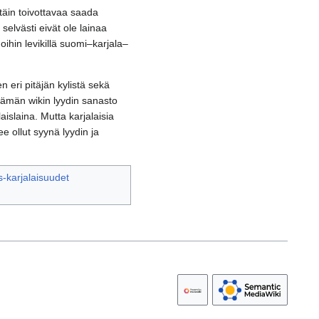
ttäin toivottavaa saada
selvästi eivät ole lainaa
oihin levikillä suomi–karjala–
 eri pitäjän kylistä sekä
 tämän wikin lyydin sanasto
aislaina. Mutta karjalaisia
 ollut syynä lyydin ja
-karjalaisuudet