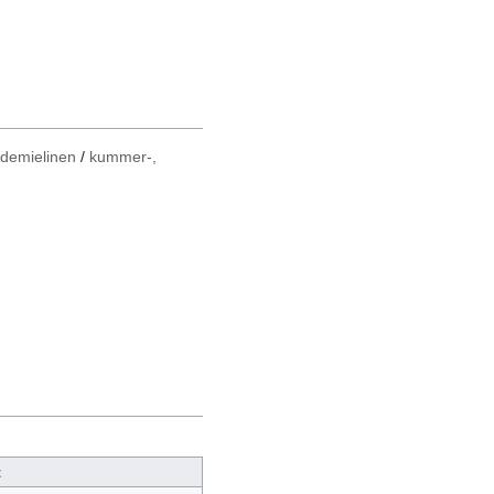
ademielinen
/
kummer-,
t