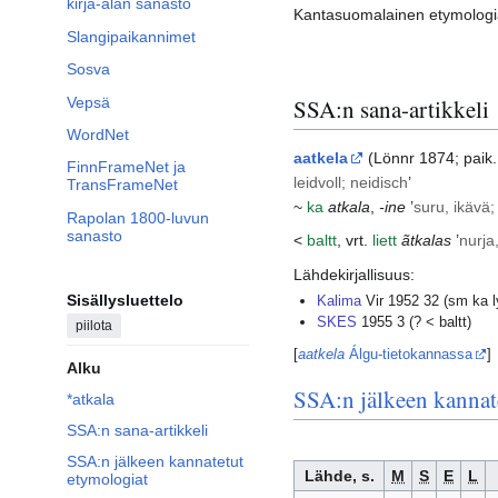
kirja-alan sanasto
Kantasuomalainen etymologia 
Slangipaikannimet
Sosva
Vepsä
SSA:n sana-artikkeli
WordNet
aatkela
(
Lönnr
1874; paik
FinnFrameNet ja
leidvoll; neidisch
’
TransFrameNet
~
ka
atkala
,
-ine
’
suru, ikävä;
Rapolan 1800-luvun
sanasto
<
baltt
, vrt.
liett
ãtkalas
’
nurja
Lähdekirjallisuus:
Sisällysluettelo
Kalima
Vir 1952 32 (sm ka ly
SKES
1955 3 (? < baltt)
piilota
[
aatkela
Álgu-tietokannassa
]
Alku
SSA:n jälkeen kannat
*atkala
SSA:n sana-artikkeli
SSA:n jälkeen kannatetut
Lähde, s.
M
S
E
L
etymologiat