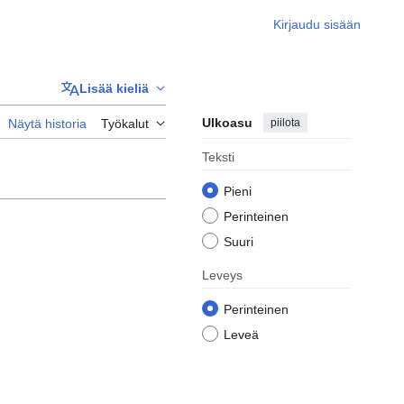
Kirjaudu sisään
Lisää kieliä
Ulkoasu
piilota
Näytä historia
Työkalut
Teksti
Pieni
Perinteinen
Suuri
Leveys
Perinteinen
Leveä