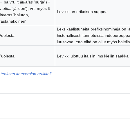
← ba vrt. lt
ãtkalas
'nurja' (=
lv
atkal
'jälleen'), vrt. myös lt
Levikki on erikoisen suppea
ãtkaras
'haluton,
vastahakoinen'
Leksikaalistuneita prefiksinomineja on l
Puolesta
historiallisesti tunnetuissa indoeurooppal
luultavaa, että niitä on ollut myös baltti
Puolesta
Levikki ulottuu itäisiin ims kieliin saakka
-teoksen koeversion artikkeli