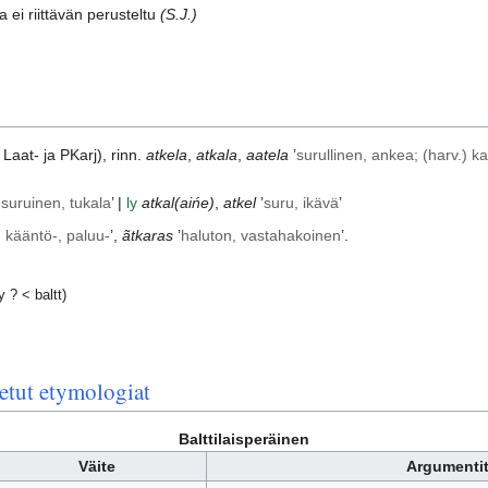
ei riittävän perusteltu
(S.J.)
.
Laat-
ja
PKarj
), rinn.
atkela
,
atkala
,
aatela
’
surullinen, ankea; (harv.) k
 suruinen, tukala
’ |
ly
atkal(aińe)
,
atkel
’
suru, ikävä
’
, kääntö-, paluu-
’,
ãtkaras
’
haluton, vastahakoinen
’.
 ? < baltt)
etut etymologiat
Balttilaisperäinen
Väite
Argumenti