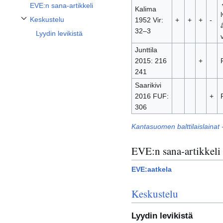
EVE:n sana-artikkeli
Kalima
Keskustelu
1952 Vir:
+
+
+
-
Vaihda alaosio Keskustelu
32–3
Lyydin levikistä
Junttila
2015: 216
+
241
Saarikivi
2016 FUF:
+
306
Kantasuomen balttilaislainat 
EVE:n sana-artikkeli
EVE:aatkela
Keskustelu
Lyydin levikistä