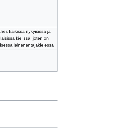
ähes kaikissa nykyisissä ja
aisissa kielissä, joten on
laisessa lainanantajakielessä