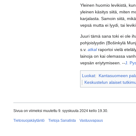
Yleinen huomio levikistä, kun
yleinen käsitys siitä, miten m
karjalasta. Samoin siitä, mik
vepsä mutta ei lyydi, tai levi
Juuri tämä sana toki ei ole i
pohjoislyydin (Bošinkylä Munj
s.v.
atkal
raportoi vielä eteläl
lainoja on kai olemassa vanhe
vepsän eriytymiseen. --
J. Py
Luokat
:
Kantasuomeen pal
Keskustelun alaiset tutkim
Sivua on viimeksi muutettu 9. syyskuuta 2024 kello 19.30.
Tietosuojakäytäntö
Tietoja Sanatista
Vastuuvapaus