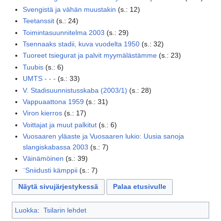
Svengistä ja vähän muustakin
(
s.
:
12
)
Teetanssit
(
s.
:
24
)
Toimintasuunnitelma 2003
(
s.
:
29
)
Tsennaaks stadii, kuva vuodelta 1950
(
s.
:
32
)
Tuoreet tsiegurat ja palvit myymälästämme
(
s.
:
23
)
Tuubis
(
s.
:
6
)
UMTS - - -
(
s.
:
33
)
V. Stadisuunnistusskaba (2003/1)
(
s.
:
28
)
Vappuaattona 1959
(
s.
:
31
)
Viron kierros
(
s.
:
17
)
Voittajat ja muut palkitut
(
s.
:
6
)
Vuosaaren yläaste ja Vuosaaren lukio: Uusia sanoja
slangiskabassa 2003
(
s.
:
7
)
Väinämöinen
(
s.
:
39
)
¨Sniidusti kämppii
(
s.
:
7
)
Näytä sivujärjestykessä
Palaa etusivulle
Luokka
:
Tsilarin lehdet