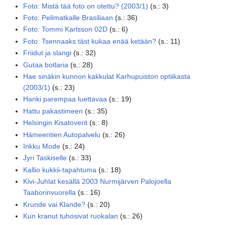
Foto: Mistä tää foto on otettu? (2003/1)
(
s.
:
3
)
Foto: Pelimatkalle Brasiliaan
(
s.
:
36
)
Foto: Tommi Karlsson 02D
(
s.
:
6
)
Foto: Tsennaaks täst kukaa enää ketään?
(
s.
:
11
)
Friidut ja slangi
(
s.
:
32
)
Gutaa botlaria
(
s.
:
28
)
Hae sinäkin kunnon kakkulat Karhupuiston optiikasta
(2003/1)
(
s.
:
23
)
Hanki parempaa luettavaa
(
s.
:
19
)
Hattu pakastimeen
(
s.
:
35
)
Helsingin Kisatoverit
(
s.
:
8
)
Hämeentien Autopalvelu
(
s.
:
26
)
Inkku Mode
(
s.
:
24
)
Jyri Taskiselle
(
s.
:
33
)
Kallio kukkii-tapahtuma
(
s.
:
18
)
Kivi-Juhlat kesällä 2003 Nurmijärven Palojoella
Taaborinvuorella
(
s.
:
16
)
Krunde vai Klande?
(
s.
:
20
)
Kun kranut tuhosivat ruokalan
(
s.
:
26
)