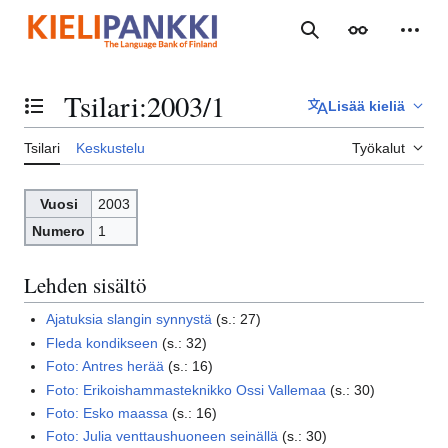
Siirry
sisältöön
Haku
Ulkoasu
Henki
Tsilari
:
2003/1
Lisää kieliä
Vaihda sisällysluettelo
Tsilari
Keskustelu
Työkalut
Vuosi
2003
Numero
1
Lehden sisältö
Ajatuksia slangin synnystä
(
s.
:
27
)
Fleda kondikseen
(
s.
:
32
)
Foto: Antres herää
(
s.
:
16
)
Foto: Erikoishammasteknikko Ossi Vallemaa
(
s.
:
30
)
Foto: Esko maassa
(
s.
:
16
)
Foto: Julia venttaushuoneen seinällä
(
s.
:
30
)