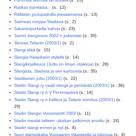
Pummilla skurulla tai dösällä
(
s.
:
25
)
Ratikas bamlataa...
(
s.
:
12
)
Rälläkän joulupadoilla jeesaamassa
(
s.
:
13
)
Saimaan norppa Stadissa
(
s.
:
2
)
Sakariinipurkeilla kahvia
(
s.
:
23
)
Samin slangivuos 2002:n judanssei
(
s.
:
39
)
Skrivaa Tsilariin (2003/1)
(
s.
:
2
)
Slangi elää
(
s.
:
15
)
Slangia Haapiksen stylellä
(
s.
:
14
)
Slangikirjallisuus (Juttu on ilman otsikkoa)
(
s.
:
28
)
Slangista, Stadista ja sen kartsoista
(
s.
:
35
)
Stadilainen juttu (2003/1)
(
s.
:
22
)
Stadin Slangi ry vaalii slangii ja perinteitä (2003/1)
(
s.
:
36
)
Stadin Slangi ry:n V Perinnepäivä
(
s.
:
14
)
Stadin Slangi ry:n hallitus ja Tsilarin toimitus (2003/1)
(
s.
:
29
)
Stadin Slangin Vuosimöötti 2003
(
s.
:
11
)
Stadin mestat talteen -skaban palkinnot arvottu
(
s.
:
18
)
Stadin slangi ennen ja nyt
(
s.
:
4
)
Suuri slangiskaba Vuosaaren yläasteella ja lukiossa
(
s.
:
4
)