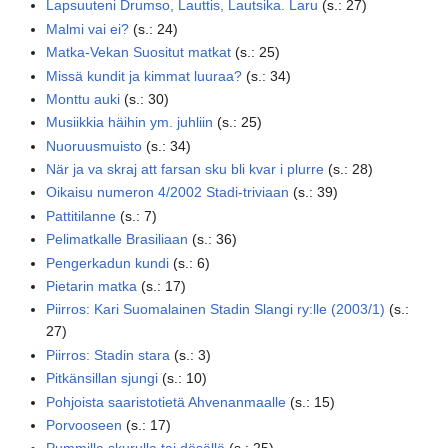
Lapsuuteni Drumso, Lauttis, Lautsika. Laru
(
s.
:
27
)
Malmi vai ei?
(
s.
:
24
)
Matka-Vekan Suositut matkat
(
s.
:
25
)
Missä kundit ja kimmat luuraa?
(
s.
:
34
)
Monttu auki
(
s.
:
30
)
Musiikkia häihin ym. juhliin
(
s.
:
25
)
Nuoruusmuisto
(
s.
:
34
)
När ja va skraj att farsan sku bli kvar i plurre
(
s.
:
28
)
Oikaisu numeron 4/2002 Stadi-triviaan
(
s.
:
39
)
Pattitilanne
(
s.
:
7
)
Pelimatkalle Brasiliaan
(
s.
:
36
)
Pengerkadun kundi
(
s.
:
6
)
Pietarin matka
(
s.
:
17
)
Piirros: Kari Suomalainen Stadin Slangi ry:lle (2003/1)
(
s.
:
27
)
Piirros: Stadin stara
(
s.
:
3
)
Pitkänsillan sjungi
(
s.
:
10
)
Pohjoista saaristotietä Ahvenanmaalle
(
s.
:
15
)
Porvooseen
(
s.
:
17
)