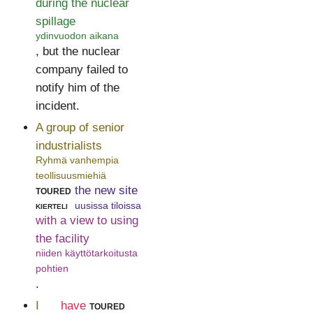
during the nuclear
spillage
ydinvuodon aikana
, but the nuclear
company failed to
notify him of the
incident.
A group of senior
industrialists
Ryhmä vanhempia
teollisuusmiehiä
toured
the new site
kierteli
uusissa tiloissa
with a view to using
the facility
niiden käyttötarkoitusta
pohtien
.
I
have
toured