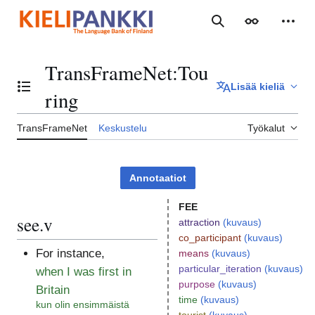
Siirry
sisältöön
Haku
Ulkoasu
Henki
TransFrameNet
:
Tou
Lisää kieliä
Vaihda sisällysluettelo
ring
TransFrameNet
Keskustelu
Työkalut
Annotaatiot
FEE
see.v
attraction
(kuvaus)
co_participant
(kuvaus)
For instance,
means
(kuvaus)
particular_iteration
(kuvaus)
when I was first in
purpose
(kuvaus)
Britain
time
(kuvaus)
kun olin ensimmäistä