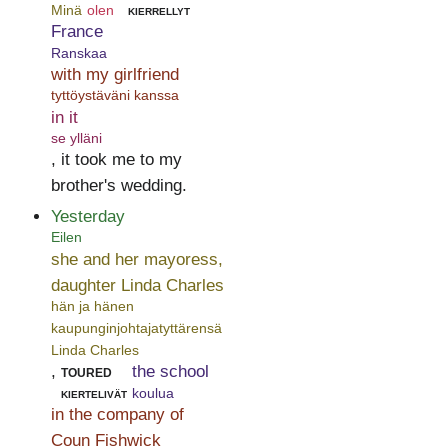
Minä
olen
kierrellyt
France
Ranskaa
with my girlfriend
tyttöystäväni kanssa
in it
se ylläni
, it took me to my
brother's wedding.
Yesterday
Eilen
she and her mayoress,
daughter Linda Charles
hän ja hänen
kaupunginjohtajatyttärensä
Linda Charles
,
toured
the school
kiertelivät
koulua
in the company of
Coun Fishwick