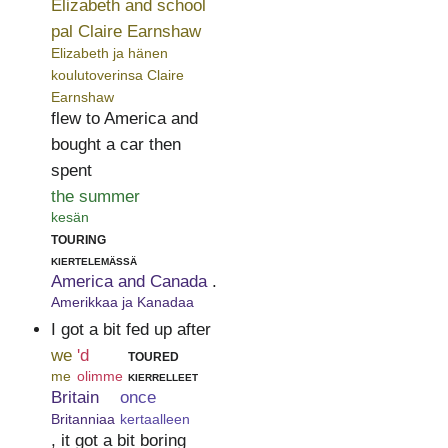
Elizabeth and school
pal Claire Earnshaw
Elizabeth ja hänen
koulutoverinsa Claire
Earnshaw
flew to America and
bought a car then
spent
the summer
kesän
touring
kiertelemässä
America and Canada
.
Amerikkaa ja Kanadaa
I got a bit fed up after
we
'd
toured
me
olimme
kierrelleet
Britain
once
Britanniaa
kertaalleen
, it got a bit boring