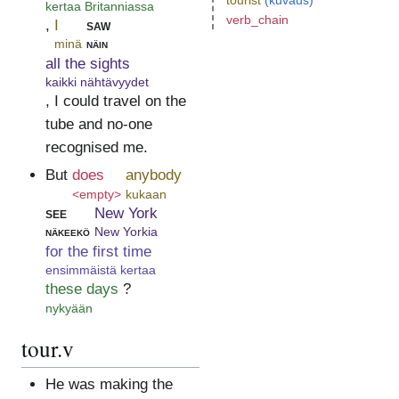
tourist
(kuvaus)
kertaa Britanniassa
verb_chain
,
I
saw
minä
näin
all the sights
kaikki nähtävyydet
, I could travel on the
tube and no-one
recognised me.
But
does
anybody
<empty>
kukaan
see
New York
näkeekö
New Yorkia
for the first time
ensimmäistä kertaa
these days
?
nykyään
tour.v
He was making the